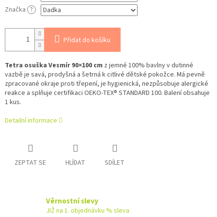
Značka
?
Přidat do košíku
Tetra osuška Vesmír 90×100 cm
z jemné 100% bavlny v dutinné
vazbě je savá, prodyšná a šetrná k citlivé dětské pokožce. Má pevně
zpracované okraje proti třepení, je hygienická, nezpůsobuje alergické
reakce a splňuje certifikaci OEKO‑TEX® STANDARD 100. Balení obsahuje
1 kus.
Detailní informace
ZEPTAT SE
HLÍDAT
SDÍLET
Věrnostní slevy
JIŽ na 1. objednávku % sleva