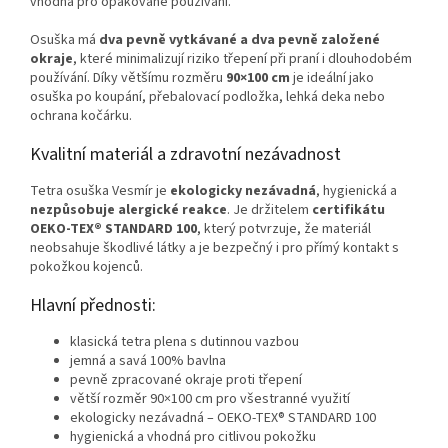
vhodná pro opakované používání.
Osuška má
dva pevně vytkávané a dva pevně založené
okraje
, které minimalizují riziko třepení při praní i dlouhodobém
používání. Díky většímu rozměru
90×100 cm
je ideální jako
osuška po koupání, přebalovací podložka, lehká deka nebo
ochrana kočárku.
Kvalitní materiál a zdravotní nezávadnost
Tetra osuška Vesmír je
ekologicky nezávadná
, hygienická a
nezpůsobuje alergické reakce
. Je držitelem
certifikátu
OEKO‑TEX® STANDARD 100
, který potvrzuje, že materiál
neobsahuje škodlivé látky a je bezpečný i pro přímý kontakt s
pokožkou kojenců.
Hlavní přednosti:
klasická tetra plena s dutinnou vazbou
jemná a savá 100% bavlna
pevně zpracované okraje proti třepení
větší rozměr 90×100 cm pro všestranné využití
ekologicky nezávadná – OEKO‑TEX® STANDARD 100
hygienická a vhodná pro citlivou pokožku