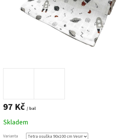
97 Kč
/ bal
Měrná
Skladem
cena:
Varianta