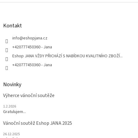
Z
á
p
a
Kontakt
t
í
info
@
eshopjana.cz
+420777450360 - Jana
Eshop JANA VŽDY PŘICHÁZÍ S NABÍDKOU KVALITNÍHO ZBOŽÍ...
+420777450360 - Jana
Novinky
Výherce vánoční soutěže
1.2.2026
Gratulujem...
Vánoční soutěž Eshop JANA 2025
26.12.2025