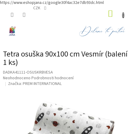
https://www.eshopjana.cz/google30f4ac32e7db93dc.html
Přejít
CZK
NÁKUP
na
obsah
KOŠÍK
Tetra osuška 90x100 cm Vesmír (balení
1 ks)
DADKA41111-OSUSKRBVESA
Průměrné
Neohodnoceno
Podrobnosti hodnocení
hodnocení
Značka:
PREM INTERNATIONAL
produktu
je
0,0
z
5
hvězdiček.