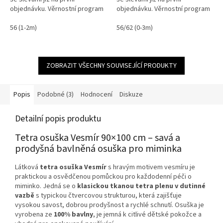
objednávku. Věrnostní program
objednávku. Věrnostní program
56 (1-2m)
56/62 (0-3m)
ZOBRAZIT VŠECHNY SOUVISEJÍCÍ PRODUKTY
Popis
Podobné (3)
Hodnocení
Diskuze
Detailní popis produktu
Tetra osuška Vesmír 90×100 cm – savá a
prodyšná bavlněná osuška pro miminka
Látková
tetra osuška Vesmír
s hravým motivem vesmíru je
praktickou a osvědčenou pomůckou pro každodenní péči o
miminko. Jedná se o
klasickou tkanou tetra plenu v dutinné
vazbě
s typickou čtvercovou strukturou, která zajišťuje
vysokou savost, dobrou prodyšnost a rychlé schnutí. Osuška je
vyrobena ze
100% bavlny
, je jemná k citlivé dětské pokožce a