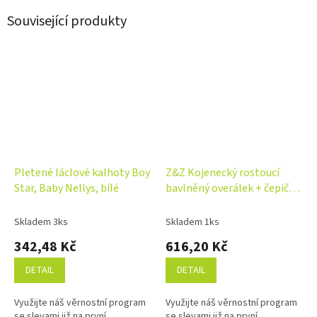
Související produkty
Pletené láclové kalhoty Boy
Z&Z Kojenecký rostoucí
Star, Baby Nellys, bílé
bavlněný overálek + čepička,
šedý
Skladem 3ks
Skladem 1ks
342,48 Kč
616,20 Kč
DETAIL
DETAIL
Využijte náš věrnostní program
Využijte náš věrnostní program
se slevami již na první
se slevami již na první