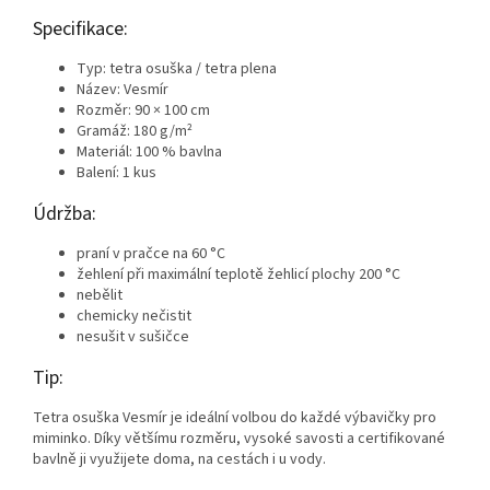
Specifikace:
Typ: tetra osuška / tetra plena
Název: Vesmír
Rozměr: 90 × 100 cm
Gramáž: 180 g/m²
Materiál: 100 % bavlna
Balení: 1 kus
Údržba:
praní v pračce na 60 °C
žehlení při maximální teplotě žehlicí plochy 200 °C
nebělit
chemicky nečistit
nesušit v sušičce
Tip:
Tetra osuška Vesmír je ideální volbou do každé výbavičky pro
miminko. Díky většímu rozměru, vysoké savosti a certifikované
bavlně ji využijete doma, na cestách i u vody.