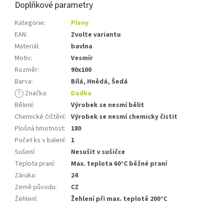
Doplňkové parametry
Kategorie
:
Pleny
EAN
:
Zvolte variantu
Materiál
:
bavlna
Motiv
:
Vesmír
Rozměr
:
90x100
Barva
:
Bílá, Hnědá, Šedá
?
Značka
:
Dadka
Bělení
:
Výrobek se nesmí bělit
Chemické čištění
:
Výrobek se nesmí chemicky čistit
Plošná hmotnost
:
180
Počet ks v balení
:
1
Sušení
:
Nesušit v sušičce
Teplota praní
:
Max. teplota 60°C běžné praní
Záruka
:
24
Země původu
:
CZ
Žehlení
:
Žehlení při max. teplotě 200°C