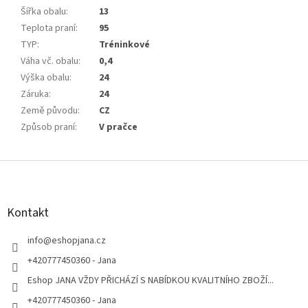
Šířka obalu
:
13
Teplota praní
:
95
TYP
:
Tréninkové
Váha vč. obalu
:
0,4
Výška obalu
:
24
Záruka
:
24
Země původu
:
CZ
Způsob praní
:
V pračce
Z
á
p
a
Kontakt
t
í
info
@
eshopjana.cz
+420777450360 - Jana
Eshop JANA VŽDY PŘICHÁZÍ S NABÍDKOU KVALITNÍHO ZBOŽÍ...
+420777450360 - Jana