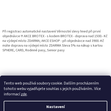
Při registraci automatické nastavení Věrnostní slevy hned při první
objednávce !!! AKCE BROTEX - s kodem BROTEX - doprava nad 1500.- Kč
na výdejní místo ZDARMA; AKCE ESHOP - při objednávce nad 3900.-Kč
máte dopravu na výdejní místo ZDARMA Sleva 5% na nákup s kartou
SPHERE, CARD, Rodinné pasy, Senior pasy
Tento web používá soubory cookie. Dalším procházením
tohoto webu vyjadřujete souhlas s jejich používáním.. Více
informací
zde
.
Vytvořil Shoptet
Věrnostní porgram: Již od první objednávky s registrací automaticky
Nastavení
nastavená Věrnostní sleva 3% - 10% na Všechny Vaše další nákupy. Čím