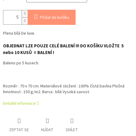
Přidat do košíku
Plena bílá De luxe.
OBJEDNAT LZE POUZE CELÉ BALENÍ !!! DO KOŠÍKU VLOŽTE 5
nebo 10 KUSŮ = BALENÍ !
Baleno po 5 kusech.
Rozměr : 70 x 70 cm. Materiálové složení : 100% čístá bavlna Plošná
hmotnost : 150 g/m2. Barva : bílá Vysoká savost.
Detailní informace
ZEPTAT SE
HLÍDAT
SDÍLET