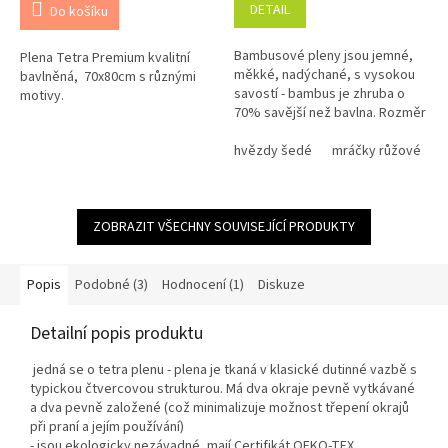
je
je
DETAIL
Do košíku
5,0
5,0
z
z
Bambusové pleny jsou jemné,
Plena Tetra Premium kvalitní
5
5
měkké, nadýchané, s vysokou
bavlněná, 70x80cm s různými
hvězdiček.
hvězdiček.
savostí - bambus je zhruba o
motivy.
70% savější než bavlna. Rozměr
pleny je 70x70 cm, balení
obsahuje 5 ks. .
hvězdy šedé
mráčky růžové
ZOBRAZIT VŠECHNY SOUVISEJÍCÍ PRODUKTY
Popis
Podobné (3)
Hodnocení (1)
Diskuze
Detailní popis produktu
jedná se o tetra plenu - plena je tkaná v klasické dutinné vazbě s
typickou čtvercovou strukturou. Má dva okraje pevně vytkávané
a dva pevně založené (což minimalizuje možnost třepení okrajů
při praní a jejím používání)
- jsou ekologicky nezávadné, mají Certifikát OEKO-TEX