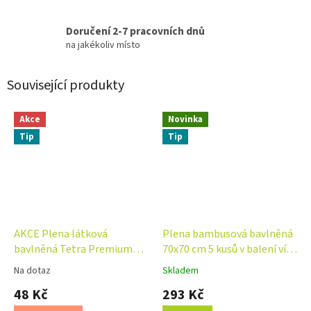
Doručení 2-7 pracovních dnů
na jakékoliv místo
Související produkty
Akce
Novinka
Tip
Tip
AKCE Plena látková
Plena bambusová bavlněná
bavlněná Tetra Premium
70x70 cm 5 kusů v balení více
Sweet love 70x80 cm růžová
vzorů
Na dotaz
Skladem
Průměrné
Průměrné
hodnocení
hodnocení
48 Kč
293 Kč
produktu
produktu