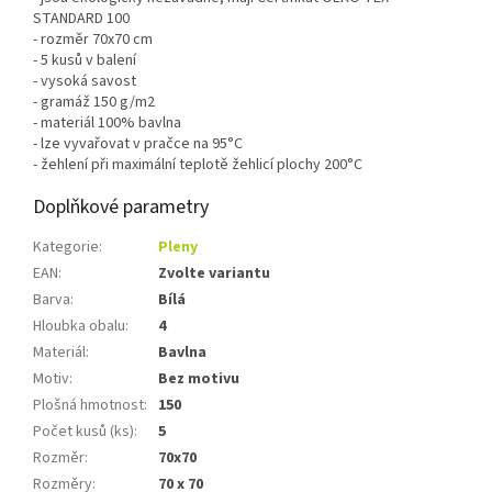
STANDARD 100
- rozměr 70x70 cm
- 5 kusů v balení
- vysoká savost
- gramáž 150 g/m2
- materiál 100% bavlna
- lze vyvařovat v pračce na 95°C
- žehlení při maximální teplotě žehlicí plochy 200°C
Doplňkové parametry
Kategorie
:
Pleny
EAN
:
Zvolte variantu
Barva
:
Bílá
Hloubka obalu
:
4
Materiál
:
Bavlna
Motiv
:
Bez motivu
Plošná hmotnost
:
150
Počet kusů (ks)
:
5
Rozměr
:
70x70
Rozměry
:
70 x 70