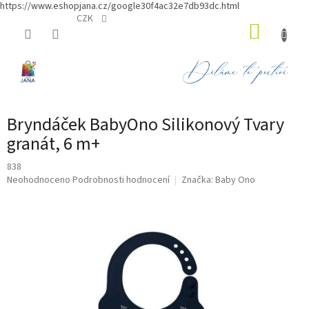
https://www.eshopjana.cz/google30f4ac32e7db93dc.html
Přejít
CZK
NÁKUP
na
obsah
KOŠÍK
Bryndáček BabyOno Silikonový Tvary
granát, 6 m+
838
Průměrné
Neohodnoceno
Podrobnosti hodnocení
Značka:
Baby Ono
hodnocení
produktu
je
0,0
z
5
hvězdiček.