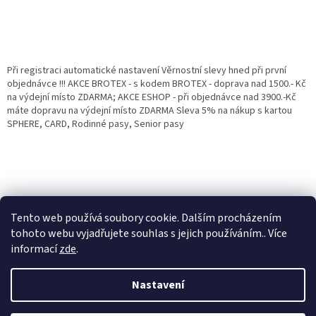
Při registraci automatické nastavení Věrnostní slevy hned při první
objednávce !!! AKCE BROTEX - s kodem BROTEX - doprava nad 1500.- Kč
na výdejní místo ZDARMA; AKCE ESHOP - při objednávce nad 3900.-Kč
máte dopravu na výdejní místo ZDARMA Sleva 5% na nákup s kartou
SPHERE, CARD, Rodinné pasy, Senior pasy
Tento web používá soubory cookie. Dalším procházením
tohoto webu vyjadřujete souhlas s jejich používáním.. Více
informací
zde
.
Vytvořil Shoptet
Věrnostní porgram: Již od první objednávky s registrací automaticky
Nastavení
nastavená Věrnostní sleva 3% - 10% na Všechny Vaše další nákupy. Čím
víc nakoupíte, tím větší slevu můžete získat. Vaše objednávky se sčítají.
Využít můžete i "Slevové kody" nebo DOPRAVU ZDARMA. Přejeme