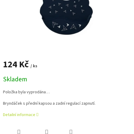
124 Kč
/ ks
Měrná
Skladem
cena:
Položka byla vyprodána…
Bryndáček s přední kapsou a zadní regulací zapnutí.
Detailní informace