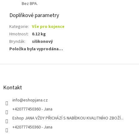
Bez BPA.
Doplňkové parametry
Kategorie
:
Vše pro kojence
Hmotnost
:
0.12 kg
Bryndák
:
silikonový
Položka byla vyprodána…
Z
á
p
a
Kontakt
t
í
info
@
eshopjana.cz
+420777450360 - Jana
Eshop JANA VŽDY PŘICHÁZÍ S NABÍDKOU KVALITNÍHO ZBOŽÍ...
+420777450360 - Jana