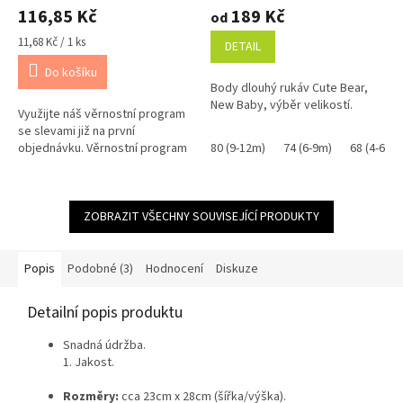
hodnocení
hodnocení
116,85 Kč
189 Kč
od
produktu
produktu
je
je
Měrná
11,68 Kč / 1 ks
DETAIL
5,0
5,0
cena:
Do košíku
z
z
Body dlouhý rukáv Cute Bear,
5
5
New Baby, výběr velikostí.
hvězdiček.
hvězdiček.
Využijte náš věrnostní program
se slevami již na první
objednávku. Věrnostní program
80 (9-12m)
74 (6-9m)
68 (4-6-m)
ZOBRAZIT VŠECHNY SOUVISEJÍCÍ PRODUKTY
Popis
Podobné (3)
Hodnocení
Diskuze
Detailní popis produktu
Snadná údržba.
1. Jakost.
Rozměry:
cca 23cm x 28cm (šířka/výška).