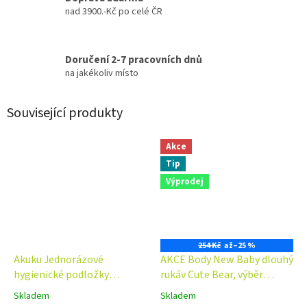
nad 3900.-Kč po celé ČR
Doručení 2-7 pracovních dnů
na jakékoliv místo
Související produkty
Akce
Tip
Výprodej
254 Kč
až
–25 %
Akuku Jednorázové
AKCE Body New Baby dlouhý
hygienické podložky
rukáv Cute Bear, výběr
Sensitive, 10 ks
velikostí
Skladem
Skladem
Průměrné
Průměrné