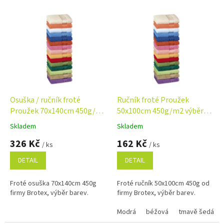
V
ý
p
i
s
p
r
o
d
Osuška / ručník froté
Ručník froté Proužek
u
Proužek 70x140cm 450g/m2
50x100cm 450g/m2 výběr
k
výběr barev
barev
Skladem
Skladem
Průměrné
Průměrné
t
hodnocení
hodnocení
326 Kč
162 Kč
ů
/ ks
/ ks
produktu
produktu
je
je
DETAIL
DETAIL
4,8
5,0
z
z
Froté osuška 70x140cm 450g
Froté ručník 50x100cm 450g od
5
5
firmy Brotex, výběr barev.
firmy Brotex, výběr barev.
hvězdiček.
hvězdiček.
Modrá
béžová
tmavě šedá