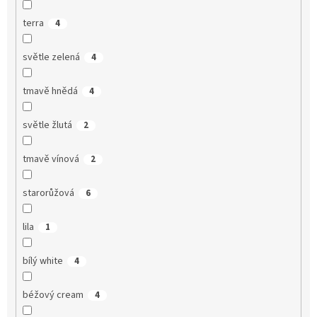
terra
4
světle zelená
4
tmavě hnědá
4
světle žlutá
2
tmavě vínová
2
starorůžová
6
lila
1
bílý white
4
béžový cream
4