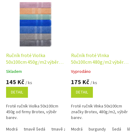
Ručník froté Violka
Ručník froté Vlnka
50x100cm 450g/m2 výběr
50x100cm 480g/m2 výběr
barev
barev
Skladem
Vyprodáno
Průměrné
Průměrné
hodnocení
hodnocení
145 Kč
175 Kč
/ ks
/ ks
produktu
produktu
je
je
DETAIL
DETAIL
5,0
4,5
z
z
Froté ručník Violka 50x100cm
Froté ručník Vlnka 50x100cm
5
5
450g od firmy Brotex, výběr
značky Brotex, 480g/m2, výběr
hvězdiček.
hvězdiček.
barev.
barev.
Modrá
tmavě šedá
tmavě zelená
Modrá
tmavě modrá
burgundy
šedá
lososová
lila