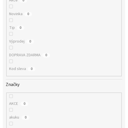
Akce
0
Novinka
0
Tip
0
Výprodej
0
DOPRAVA ZDARMA
0
Kod sleva
0
Značky
AKCE
0
akuku
0