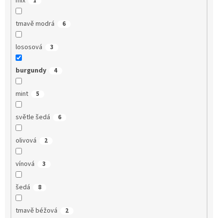
mix
1
tmavě modrá
6
lososová
3
burgundy
4
mint
5
světle šedá
6
olivová
2
vínová
3
šedá
8
tmavě béžová
2