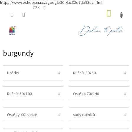
https://www.eshopjana.cz/google30f4ac32e7db93dc.html
Přejít
CZK
NÁKUP
na
obsah
KOŠÍK
burgundy
Utěrky
Ručník 30x50
Ručník 50x100
Osuška 70x140
Osušky XXL velké
sady ručníků