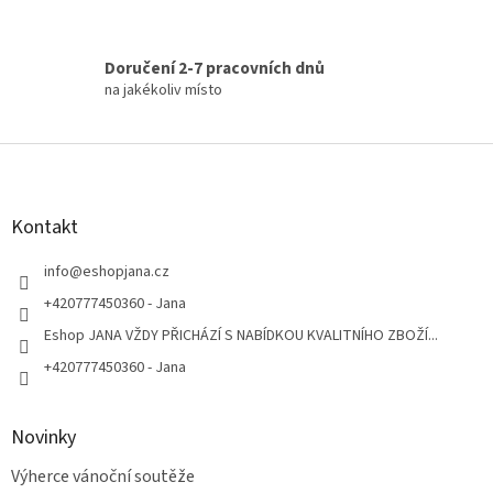
Doručení 2-7 pracovních dnů
na jakékoliv místo
Z
á
p
a
Kontakt
t
í
info
@
eshopjana.cz
+420777450360 - Jana
Eshop JANA VŽDY PŘICHÁZÍ S NABÍDKOU KVALITNÍHO ZBOŽÍ...
+420777450360 - Jana
Novinky
Výherce vánoční soutěže