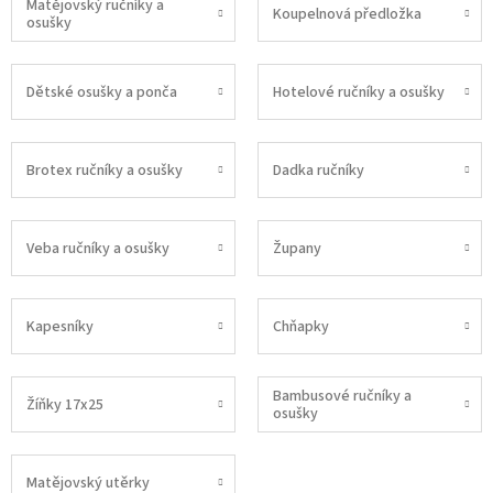
Matějovský ručníky a
Koupelnová předložka
osušky
Dětské osušky a ponča
Hotelové ručníky a osušky
Brotex ručníky a osušky
Dadka ručníky
Veba ručníky a osušky
Župany
Kapesníky
Chňapky
Bambusové ručníky a
Žíňky 17x25
osušky
Matějovský utěrky