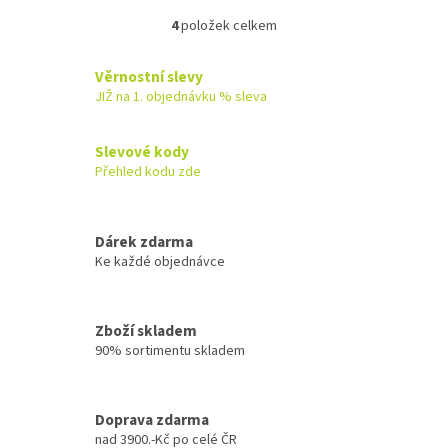
4
položek celkem
O
v
l
Věrnostní slevy
á
JIŽ na 1. objednávku % sleva
d
a
c
Slevové kody
í
Přehled kodu zde
p
r
v
k
Dárek zdarma
y
Ke každé objednávce
v
ý
p
Zboží skladem
i
90% sortimentu skladem
s
u
Doprava zdarma
nad 3900.-Kč po celé ČR