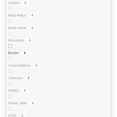
Ariatex
0
Baby Nellys
0
Bade Home
0
Bocioland
0
Brotex
4
Canpol Babies
0
Carbotex
0
DADKA
0
Eshop JANA
0
ETEX
0