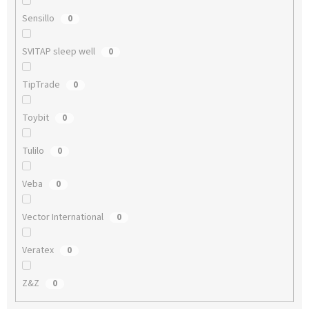
Sensillo
0
SVITAP sleep well
0
TipTrade
0
Toybit
0
Tulilo
0
Veba
0
Vector International
0
Veratex
0
Z&Z
0