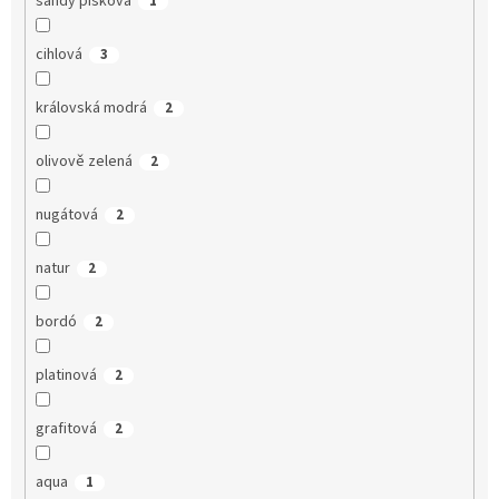
sandy písková
1
cihlová
3
královská modrá
2
olivově zelená
2
nugátová
2
natur
2
bordó
2
platinová
2
grafitová
2
aqua
1