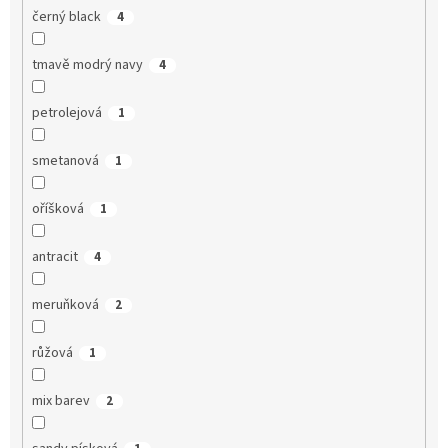
černý black
4
tmavě modrý navy
4
petrolejová
1
smetanová
1
oříšková
1
antracit
4
meruňková
2
růžová
1
mix barev
2