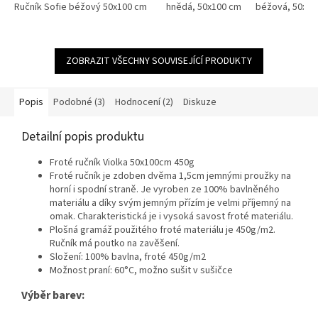
hebký, odolný a vhodný pro
Ručník Sofie béžový 50x100 cm
Ručník Sofie azurově modrá 50x100 
dle barvy Bílá, krémová,...
hnědá, 50x100 cm
béžová, 50x10
každodenní...
ZOBRAZIT VŠECHNY SOUVISEJÍCÍ PRODUKTY
Popis
Podobné (3)
Hodnocení (2)
Diskuze
Detailní popis produktu
Froté ručník Violka 50x100cm 450g
Froté ručník je zdoben dvěma 1,5cm jemnými proužky na
horní i spodní straně. Je vyroben ze 100% bavlněného
materiálu a díky svým jemným přízím je velmi příjemný na
omak. Charakteristická je i vysoká savost froté materiálu.
Plošná gramáž použitého froté materiálu je 450g/m2.
Ručník má poutko na zavěšení.
Složení: 100% bavlna, froté 450g/m2
Možnost praní: 60°C, možno sušit v sušičce
Výběr barev: