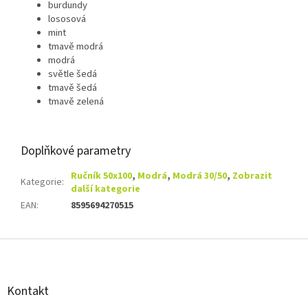
burdundy
lososová
mint
tmavě modrá
modrá
světle šedá
tmavě šedá
tmavě zelená
Doplňkové parametry
Ručník 50x100
,
Modrá
,
Modrá 30/50
,
Zobrazit
Kategorie
:
další kategorie
EAN
:
8595694270515
Z
á
p
a
Kontakt
t