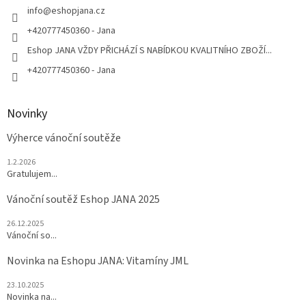
í
info
@
eshopjana.cz
+420777450360 - Jana
Eshop JANA VŽDY PŘICHÁZÍ S NABÍDKOU KVALITNÍHO ZBOŽÍ...
+420777450360 - Jana
Novinky
Výherce vánoční soutěže
1.2.2026
Gratulujem...
Vánoční soutěž Eshop JANA 2025
26.12.2025
Vánoční so...
Novinka na Eshopu JANA: Vitamíny JML
23.10.2025
Novinka na...