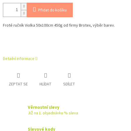
Přidat do košíku
Froté ručník Violka 50x100cm 450g od firmy Brotex, výběr barev.
Detailní informace
ZEPTAT SE
HLÍDAT
SDÍLET
Věrnostní slevy
JIŽ na 1. objednávku % sleva
Slevové kody