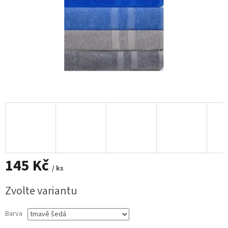
145 Kč
/ ks
Měrná
Zvolte variantu
cena:
Barva