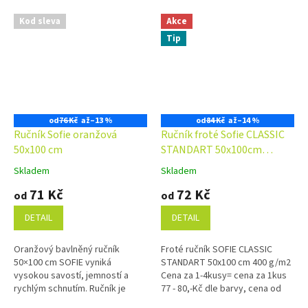
Kod sleva
Akce
Tip
od
76 Kč
až
–13 %
od
84 Kč
až
–14 %
Ručník Sofie oranžová
Ručník froté Sofie CLASSIC
50x100 cm
STANDART 50x100cm
400g/m2
Skladem
Skladem
Průměrné
Průměrné
hodnocení
hodnocení
71 Kč
72 Kč
od
od
produktu
produktu
je
je
DETAIL
DETAIL
4,9
4,9
z
z
Oranžový bavlněný ručník
Froté ručník SOFIE CLASSIC
5
5
50×100 cm SOFIE vyniká
STANDART 50x100 cm 400 g/m2
hvězdiček.
hvězdiček.
vysokou savostí, jemností a
Cena za 1-4kusy= cena za 1kus
rychlým schnutím. Ručník je
77 - 80,-Kč dle barvy, cena od
vyroben z prstencové příze, je
5kusů= cena za 1kus 72 - 75,-Kč