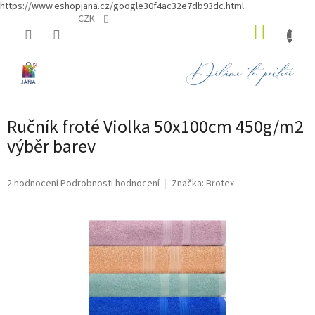
https://www.eshopjana.cz/google30f4ac32e7db93dc.html
Přejít
CZK
NÁKUP
na
obsah
KOŠÍK
Ručník froté Violka 50x100cm 450g/m2
výběr barev
Průměrné
2 hodnocení
Podrobnosti hodnocení
Značka:
Brotex
hodnocení
produktu
je
5,0
z
5
hvězdiček.