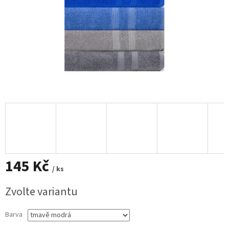
145 Kč
/ ks
Měrná
Zvolte variantu
cena:
Barva