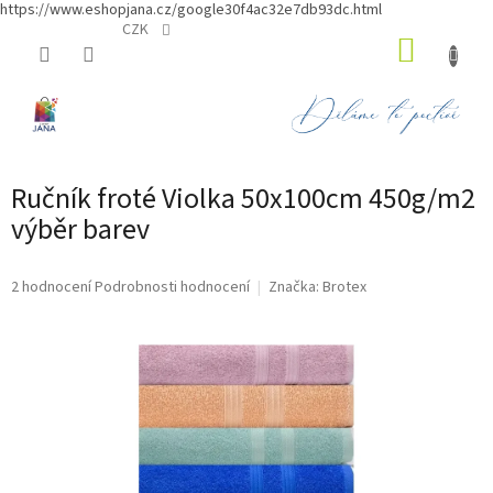
https://www.eshopjana.cz/google30f4ac32e7db93dc.html
Přejít
CZK
NÁKUP
na
obsah
KOŠÍK
Ručník froté Violka 50x100cm 450g/m2
výběr barev
Průměrné
2 hodnocení
Podrobnosti hodnocení
Značka:
Brotex
hodnocení
produktu
je
5,0
z
5
hvězdiček.