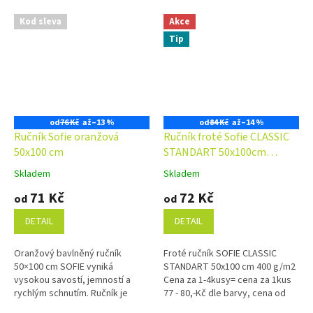
Kod sleva
Akce
Tip
od
76 Kč
až
–13 %
od
84 Kč
až
–14 %
Ručník Sofie oranžová
Ručník froté Sofie CLASSIC
50x100 cm
STANDART 50x100cm
400g/m2
Skladem
Skladem
Průměrné
Průměrné
hodnocení
hodnocení
71 Kč
72 Kč
od
od
produktu
produktu
je
je
DETAIL
DETAIL
4,9
4,9
z
z
Oranžový bavlněný ručník
Froté ručník SOFIE CLASSIC
5
5
50×100 cm SOFIE vyniká
STANDART 50x100 cm 400 g/m2
hvězdiček.
hvězdiček.
vysokou savostí, jemností a
Cena za 1-4kusy= cena za 1kus
rychlým schnutím. Ručník je
77 - 80,-Kč dle barvy, cena od
vyroben z prstencové příze, je
5kusů= cena za 1kus 72 - 75,-Kč