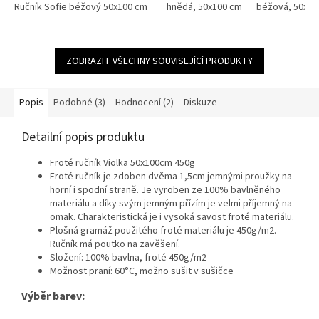
hebký, odolný a vhodný pro
Ručník Sofie béžový 50x100 cm
Ručník Sofie azurově modrá 50x100 
dle barvy Bílá, krémová,...
hnědá, 50x100 cm
béžová, 50x10
každodenní...
ZOBRAZIT VŠECHNY SOUVISEJÍCÍ PRODUKTY
Popis
Podobné (3)
Hodnocení (2)
Diskuze
Detailní popis produktu
Froté ručník Violka 50x100cm 450g
Froté ručník je zdoben dvěma 1,5cm jemnými proužky na
horní i spodní straně. Je vyroben ze 100% bavlněného
materiálu a díky svým jemným přízím je velmi příjemný na
omak. Charakteristická je i vysoká savost froté materiálu.
Plošná gramáž použitého froté materiálu je 450g/m2.
Ručník má poutko na zavěšení.
Složení: 100% bavlna, froté 450g/m2
Možnost praní: 60°C, možno sušit v sušičce
Výběr barev: