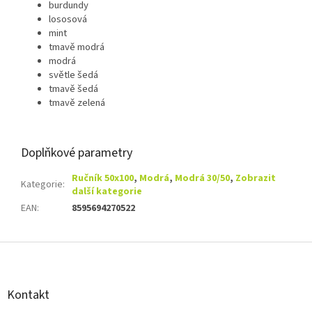
burdundy
lososová
mint
tmavě modrá
modrá
světle šedá
tmavě šedá
tmavě zelená
Doplňkové parametry
Ručník 50x100
,
Modrá
,
Modrá 30/50
,
Zobrazit
Kategorie
:
další kategorie
EAN
:
8595694270522
Z
á
p
a
Kontakt
t