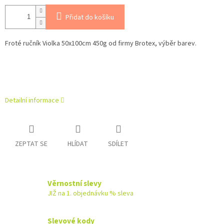
Přidat do košíku
Froté ručník Violka 50x100cm 450g od firmy Brotex, výběr barev.
Detailní informace
ZEPTAT SE
HLÍDAT
SDÍLET
Věrnostní slevy
JIŽ na 1. objednávku % sleva
Slevové kody