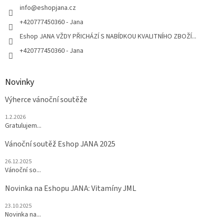
í
info
@
eshopjana.cz
+420777450360 - Jana
Eshop JANA VŽDY PŘICHÁZÍ S NABÍDKOU KVALITNÍHO ZBOŽÍ...
+420777450360 - Jana
Novinky
Výherce vánoční soutěže
1.2.2026
Gratulujem...
Vánoční soutěž Eshop JANA 2025
26.12.2025
Vánoční so...
Novinka na Eshopu JANA: Vitamíny JML
23.10.2025
Novinka na...