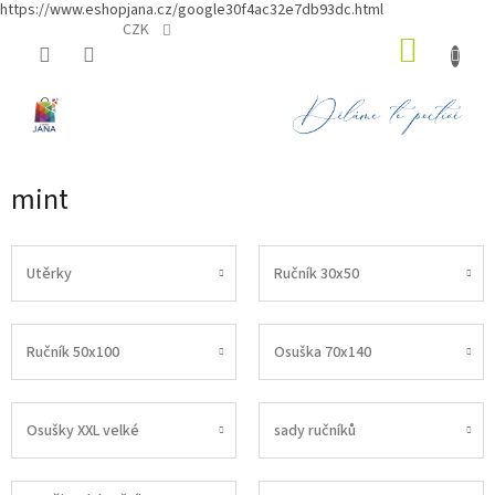
https://www.eshopjana.cz/google30f4ac32e7db93dc.html
Přejít
CZK
NÁKUP
na
obsah
KOŠÍK
mint
Utěrky
Ručník 30x50
Ručník 50x100
Osuška 70x140
Osušky XXL velké
sady ručníků