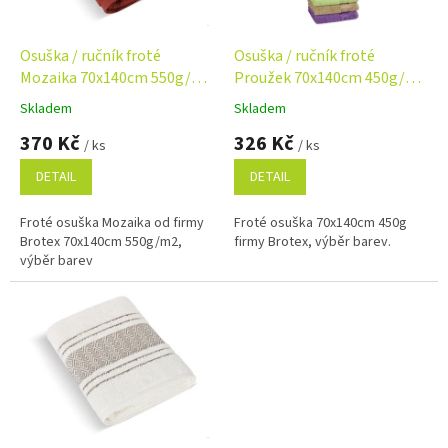
r
o
d
Osuška / ručník froté
Osuška / ručník froté
u
Mozaika 70x140cm 550g/m2
Proužek 70x140cm 450g/m2
k
výběr barev
výběr barev
Skladem
Skladem
Průměrné
Průměrné
t
hodnocení
hodnocení
370 Kč
326 Kč
ů
/ ks
/ ks
produktu
produktu
je
je
DETAIL
DETAIL
5,0
4,8
z
z
Froté osuška Mozaika od firmy
Froté osuška 70x140cm 450g
5
5
Brotex 70x140cm 550g/m2,
firmy Brotex, výběr barev.
hvězdiček.
hvězdiček.
výběr barev