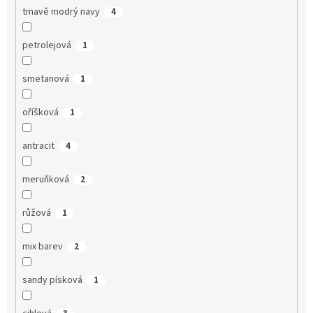
tmavě modrý navy
4
petrolejová
1
smetanová
1
oříšková
1
antracit
4
meruňková
2
růžová
1
mix barev
2
sandy písková
1