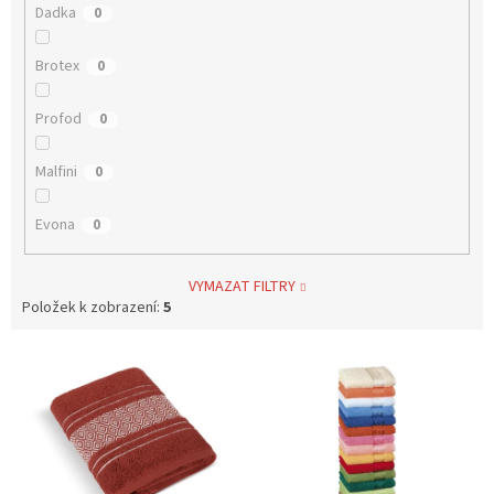
Dadka
0
Brotex
0
Profod
0
Malfini
0
Evona
0
VYMAZAT FILTRY
Položek k zobrazení:
5
V
ý
p
i
s
p