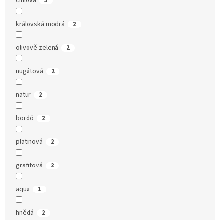
cihlová
3
královská modrá
2
olivově zelená
2
nugátová
2
natur
2
bordó
2
platinová
2
grafitová
2
aqua
1
hnědá
2