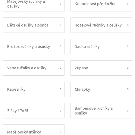
Matějovský ručníky a
Koupelnová předložka
osušky
Dětské osušky a ponča
Hotelové ručníky a osušky
Brotex ručníky a osušky
Dadka ručníky
Veba ručníky a osušky
Župany
Kapesníky
Chňapky
Bambusové ručníky a
Žíňky 17x25
osušky
Matějovský utěrky