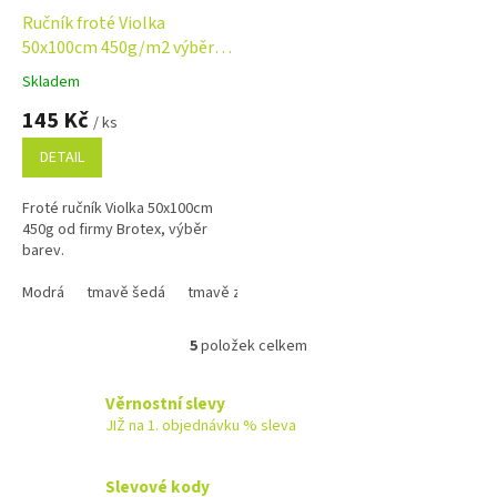
Ručník froté Violka
50x100cm 450g/m2 výběr
barev
Skladem
Průměrné
hodnocení
145 Kč
/ ks
produktu
je
DETAIL
5,0
z
Froté ručník Violka 50x100cm
5
450g od firmy Brotex, výběr
hvězdiček.
barev.
Modrá
tmavě šedá
tmavě zelená
tmavě modrá
lososová
5
položek celkem
O
v
l
Věrnostní slevy
á
JIŽ na 1. objednávku % sleva
d
a
c
Slevové kody