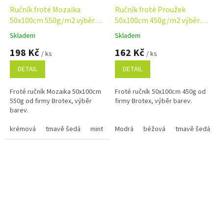
Ručník froté Mozaika
Ručník froté Proužek
50x100cm 550g/m2 výběr
50x100cm 450g/m2 výběr
barev
barev
Skladem
Skladem
Průměrné
Průměrné
hodnocení
hodnocení
198 Kč
162 Kč
/ ks
/ ks
produktu
produktu
je
je
DETAIL
DETAIL
4,8
5,0
z
z
Froté ručník Mozaika 50x100cm
Froté ručník 50x100cm 450g od
5
5
550g od firmy Brotex, výběr
firmy Brotex, výběr barev.
hvězdiček.
hvězdiček.
barev.
krémová
tmavě šedá
mint
terra
Modrá
starorůžová
béžová
tmavě šedá