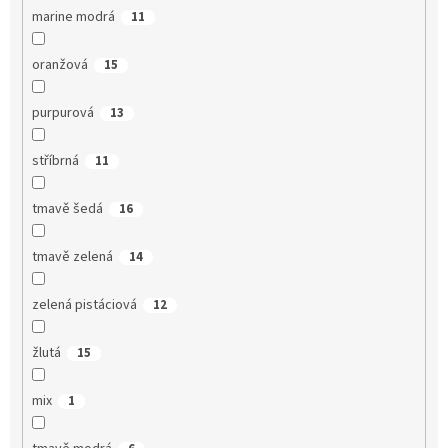
marine modrá
11
oranžová
15
purpurová
13
stříbrná
11
tmavě šedá
16
tmavě zelená
14
zelená pistáciová
12
žlutá
15
mix
1