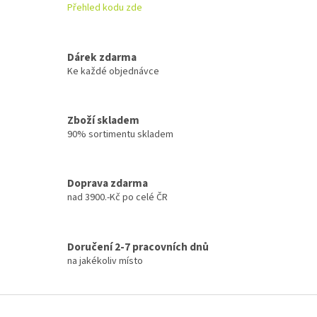
í
Přehled kodu zde
p
r
v
k
Dárek zdarma
y
Ke každé objednávce
v
ý
p
Zboží skladem
i
90% sortimentu skladem
s
u
Doprava zdarma
nad 3900.-Kč po celé ČR
Doručení 2-7 pracovních dnů
na jakékoliv místo
Z