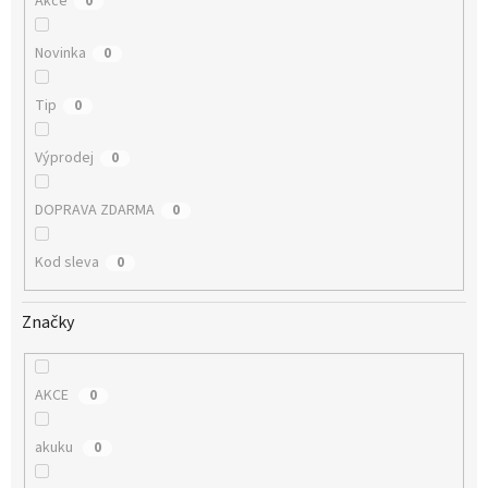
Akce
0
Novinka
0
Tip
0
Výprodej
0
DOPRAVA ZDARMA
0
Kod sleva
0
Značky
AKCE
0
akuku
0