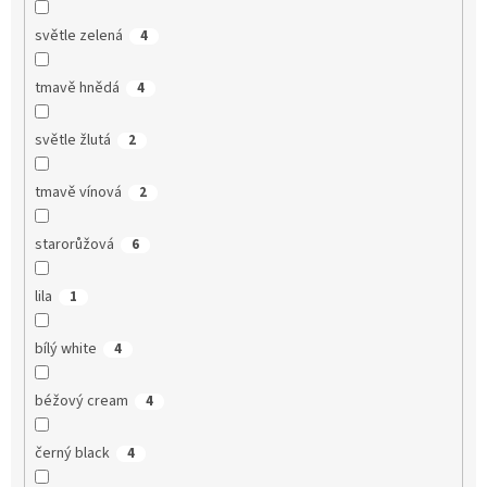
světle zelená
4
tmavě hnědá
4
světle žlutá
2
tmavě vínová
2
starorůžová
6
lila
1
bílý white
4
béžový cream
4
černý black
4