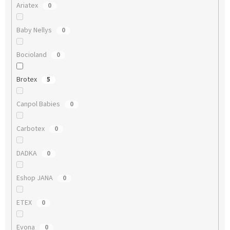
Ariatex
0
Baby Nellys
0
Bocioland
0
Brotex
5
Canpol Babies
0
Carbotex
0
DADKA
0
Eshop JANA
0
ETEX
0
Evona
0