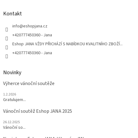
á
p
a
Kontakt
t
í
info
@
eshopjana.cz
+420777450360 - Jana
Eshop JANA VŽDY PŘICHÁZÍ S NABÍDKOU KVALITNÍHO ZBOŽÍ...
+420777450360 - Jana
Novinky
Výherce vánoční soutěže
1.2.2026
Gratulujem...
Vánoční soutěž Eshop JANA 2025
26.12.2025
Vánoční so...