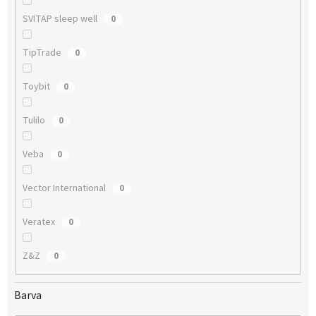
SVITAP sleep well
0
TipTrade
0
Toybit
0
Tulilo
0
Veba
0
Vector International
0
Veratex
0
Z&Z
0
Barva