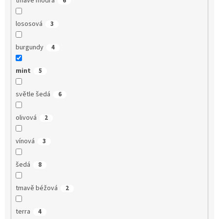
tmavě modrá
6
lososová
3
burgundy
4
mint
5
světle šedá
6
olivová
2
vínová
3
šedá
8
tmavě béžová
2
terra
4