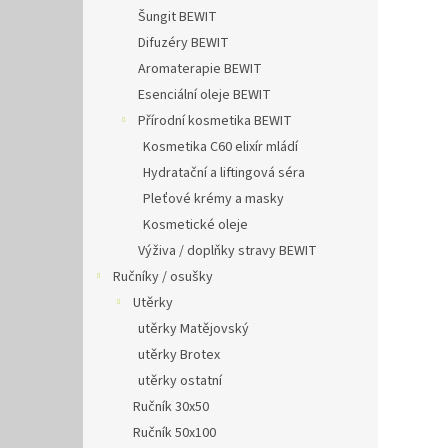
Šungit BEWIT
Difuzéry BEWIT
Aromaterapie BEWIT
Esenciální oleje BEWIT
Přírodní kosmetika BEWIT
Kosmetika C60 elixír mládí
Hydratační a liftingová séra
Pleťové krémy a masky
Kosmetické oleje
Výživa / doplňky stravy BEWIT
Ručníky / osušky
Utěrky
utěrky Matějovský
utěrky Brotex
utěrky ostatní
Ručník 30x50
Ručník 50x100