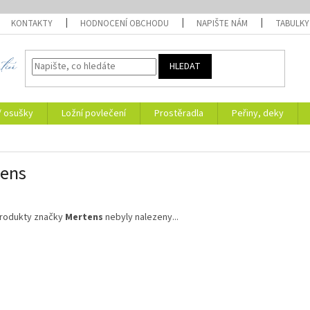
KONTAKTY
HODNOCENÍ OBCHODU
NAPIŠTE NÁM
TABULKY
HLEDAT
/ osušky
Ložní povlečení
Prostěradla
Peřiny, deky
tens
rodukty značky
Mertens
nebyly nalezeny...