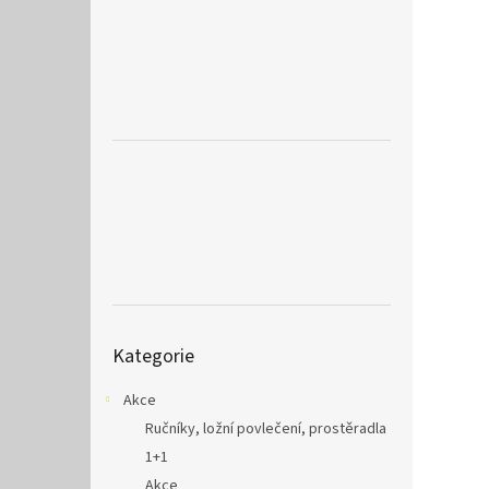
a
n
e
l
Přeskočit
Kategorie
kategorie
Akce
Ručníky, ložní povlečení, prostěradla
1+1
Akce