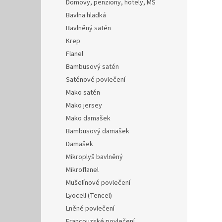
Domovy, penziony, hotely, MŠ
Bavlna hladká
Bavlněný satén
Krep
Flanel
Bambusový satén
Saténové povlečení
Mako satén
Mako jersey
Mako damašek
Bambusový damašek
Damašek
Mikroplyš bavlněný
Mikroflanel
Mušelínové povlečení
Lyocell (Tencel)
Lněné povlečení
Francouzské povlečení