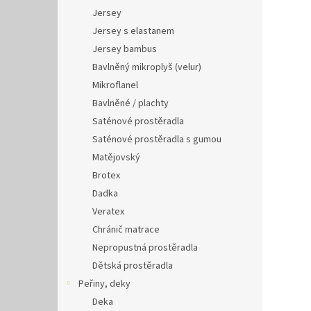
Jersey
Jersey s elastanem
Jersey bambus
Bavlněný mikroplyš (velur)
Mikroflanel
Bavlněné / plachty
Saténové prostěradla
Saténové prostěradla s gumou
Matějovský
Brotex
Dadka
Veratex
Chránič matrace
Nepropustná prostěradla
Dětská prostěradla
Peřiny, deky
Deka