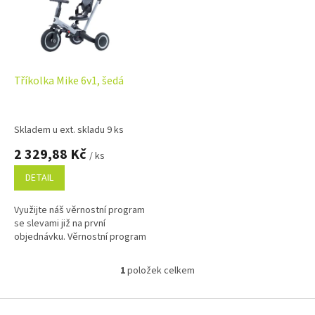
i
r
s
o
p
d
r
u
o
k
d
t
Tříkolka Mike 6v1, šedá
u
ů
k
t
Skladem u ext. skladu 9 ks
ů
2 329,88 Kč
/ ks
DETAIL
Využijte náš věrnostní program
se slevami již na první
objednávku. Věrnostní program
1
položek celkem
O
v
l
Z