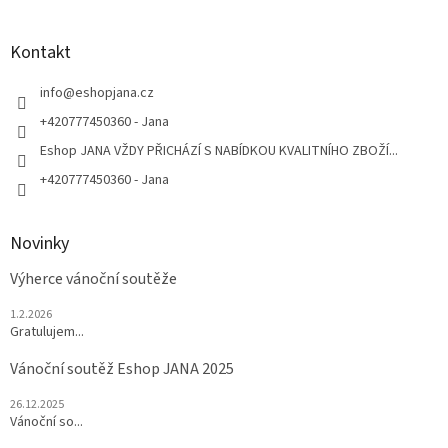
á
á
d
p
a
a
Kontakt
c
t
í
í
info
@
eshopjana.cz
p
r
+420777450360 - Jana
v
Eshop JANA VŽDY PŘICHÁZÍ S NABÍDKOU KVALITNÍHO ZBOŽÍ...
k
y
+420777450360 - Jana
v
ý
p
Novinky
i
s
Výherce vánoční soutěže
u
1.2.2026
Gratulujem...
Vánoční soutěž Eshop JANA 2025
26.12.2025
Vánoční so...