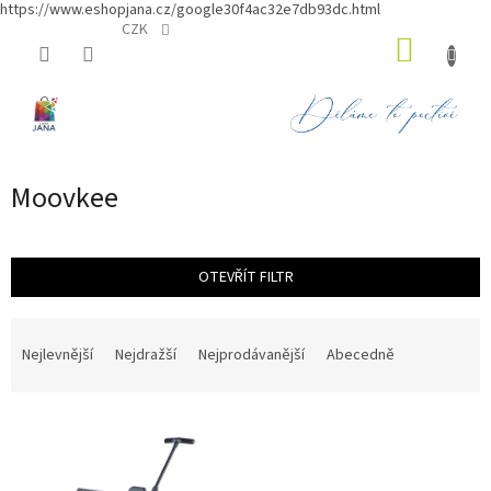
https://www.eshopjana.cz/google30f4ac32e7db93dc.html
Přejít
CZK
NÁKUP
na
obsah
KOŠÍK
Moovkee
OTEVŘÍT FILTR
Ř
a
Nejlevnější
Nejdražší
Nejprodávanější
Abecedně
z
e
V
n
ý
í
p
p