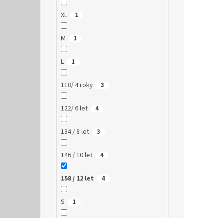
XL
1
M
1
L
1
110/ 4 roky
3
122/ 6 let
4
134 / 8 let
3
146 / 10 let
4
158 / 12 let
4
S
1