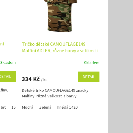
ni
Tričko dětské CAMOUFLAGE149
Malfini ADLER, různé barvy a velikosti
Skladem
Skladem
DETAIL
DETAIL
334 Kč
/ ks
finy,
Dětské triko CAMOUFLAGE149 značky
Malfiny, různé velikosti a barvy.
 let
158 / 12 let
Modrá
Zelená
hnědá 1420