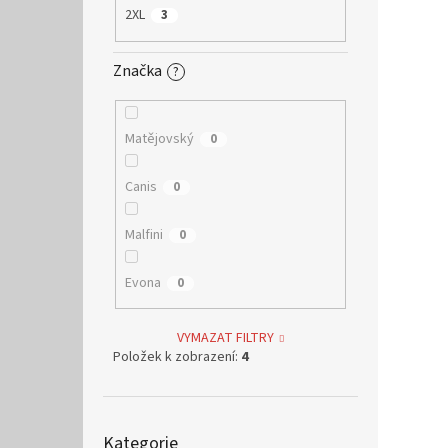
2XL
3
Značka
?
Matějovský
0
Canis
0
Malfini
0
Evona
0
VYMAZAT FILTRY
Položek k zobrazení:
4
Přeskočit
Kategorie
kategorie