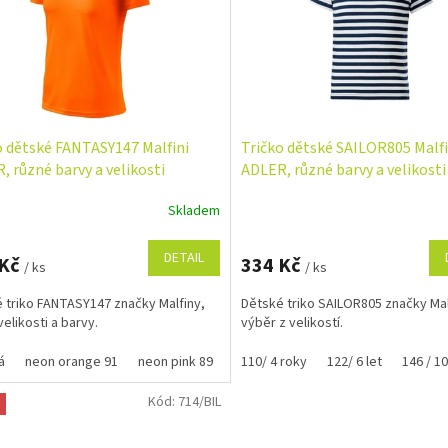
o dětské FANTASY147 Malfini
Tričko dětské SAILOR805 Malfi
, různé barvy a velikosti
ADLER, různé barvy a velikosti
Skladem
Průměrné
hodnocení
produktu
DETAIL
 Kč
334 Kč
/ ks
/ ks
je
5,0
 triko FANTASY147 značky Malfiny,
Dětské triko SAILOR805 značky Mal
z
velikosti a barvy.
výběr z velikostí.
5
hvězdiček.
á
neon orange 91
neon pink 89
110/ 4 roky
122/ 6 let
146 / 10
Kód:
714/BIL