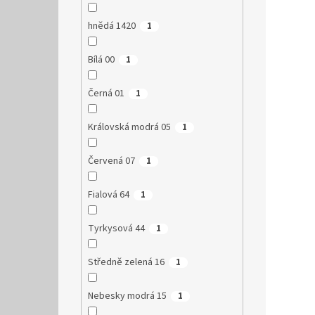
hnědá 1420
1
Bílá 00
1
Černá 01
1
Královská modrá 05
1
Červená 07
1
Fialová 64
1
Tyrkysová 44
1
Středně zelená 16
1
Nebesky modrá 15
1