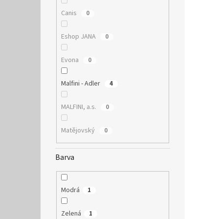
Canis
0
Eshop JANA
0
Evona
0
Malfini - Adler
4
MALFINI, a.s.
0
Matějovský
0
Barva
Modrá
1
Zelená
1