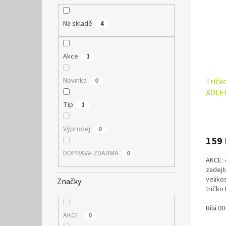
Na skladě
4
Akce
1
Novinka
Tričk
0
ADLER
4+1 
Tip
1
Průmě
hodno
Výprodej
0
produ
159
je
5,0
DOPRAVA ZDARMA
0
AKCE: 
z
zadejt
5
veliko
Značky
hvězdi
tričko
velikos
Bílá 00
AKCE
0