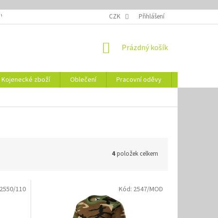
 VELIKOSTÍ
OZNAČENÍ DEN
NÁVODY NA ÚDRŽBU
CZK
Přihlášení
VYSVĚTLENÍ
NÁKUPNÍ
Prázdný košík
KOŠÍK
Kojenecké zboží
Oblečení
Pracovní oděvy
Vše pro HO
4
položek celkem
2550/110
Kód:
2547/MOD