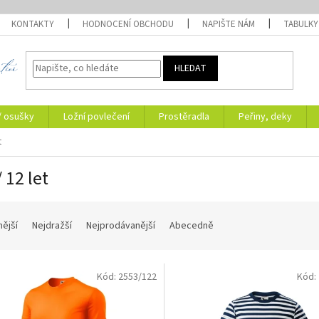
KONTAKTY
HODNOCENÍ OBCHODU
NAPIŠTE NÁM
TABULKY
HLEDAT
/ osušky
Ložní povlečení
Prostěradla
Peřiny, deky
t
 12 let
nější
Nejdražší
Nejprodávanější
Abecedně
Kód:
2553/122
Kód: