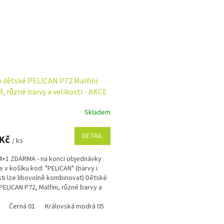
o dětské PELICAN P72 Malfini
, různé barvy a velikosti - AKCE
ZDARMA
Skladem
rné
cení
ktu
DETAIL
 Kč
/ ks
4+1 ZDARMA - na konci objednávky
e v košíku kod: "PELICAN" (barvy i
sti lze libovolně kombinovat) Dětské
ček.
 PELICAN P72, Malfini, různé barvy a
ti
Černá 01
Královská modrá 05
Červená 07
Fialová 64
Tyrkysov