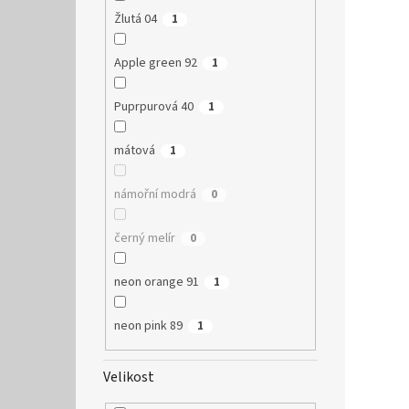
Žlutá 04
1
Apple green 92
1
Puprpurová 40
1
mátová
1
námořní modrá
0
černý melír
0
neon orange 91
1
neon pink 89
1
Velikost