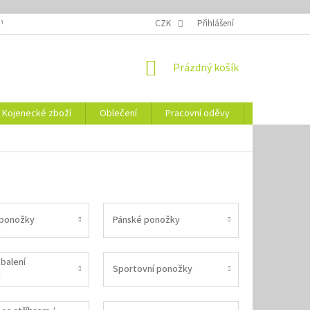
 VELIKOSTÍ
OZNAČENÍ DEN
NÁVODY NA ÚDRŽBU
CZK
Přihlášení
VYSVĚTLENÍ
NÁKUPNÍ
Prázdný košík
KOŠÍK
Kojenecké zboží
Oblečení
Pracovní oděvy
Vše pro HO
ponožky
Pánské ponožky
balení
Sportovní ponožky
k