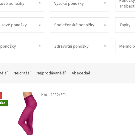
Ponožky 
kové ponožky
Vysoké ponožky
antibacte
usové ponožky
Společenské ponožky
Ťapky
 ponožky
Zdravotní ponožky
Merino 
nější
Nejdražší
Nejprodávanější
Abecedně
Kód:
2832/ZEL
nka