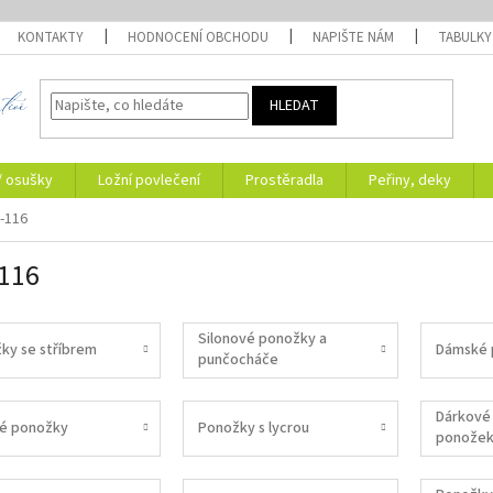
KONTAKTY
HODNOCENÍ OBCHODU
NAPIŠTE NÁM
TABULKY
HLEDAT
/ osušky
Ložní povlečení
Prostěradla
Peřiny, deky
-116
116
Silonové ponožky a
ky se stříbrem
Dámské 
punčocháče
Dárkové 
é ponožky
Ponožky s lycrou
ponože