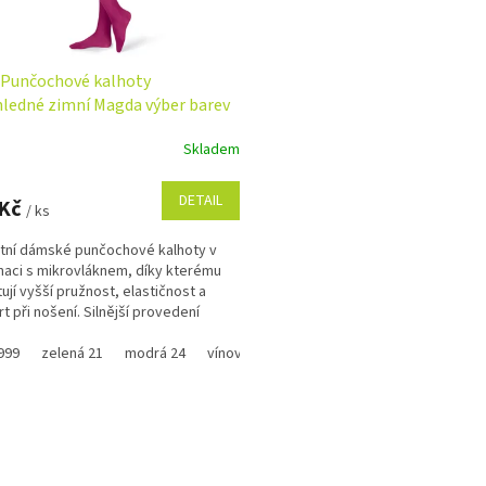
Punčochové kalhoty
ledné zimní Magda výber barev
Skladem
rné
cení
ktu
DETAIL
 Kč
/ ks
tní dámské punčochové kalhoty v
aci s mikrovláknem, díky kterému
ují vyšší pružnost, elastičnost a
ček.
t při nošení. Silnější provedení
e v chladných...
999
zelená 21
modrá 24
vínová 3
šedá 14
tmavě modrá 5
r
O
v
l
á