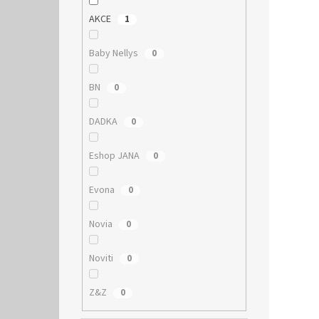
AKCE
1
Baby Nellys
0
BN
0
DADKA
0
Eshop JANA
0
Evona
0
Novia
0
Noviti
0
Z&Z
0