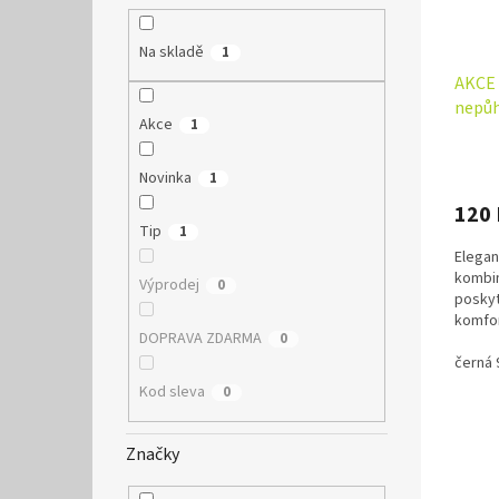
o
k
d
t
Na skladě
1
u
ů
k
AKCE 
t
nepůh
Akce
1
ů
Průmě
hodno
Novinka
1
produ
120
je
Tip
1
5,0
Elegan
z
kombin
5
Výprodej
0
poskyt
hvězdi
komfor
DOPRAVA ZDARMA
0
ocenít
černá 
Kod sleva
0
Značky