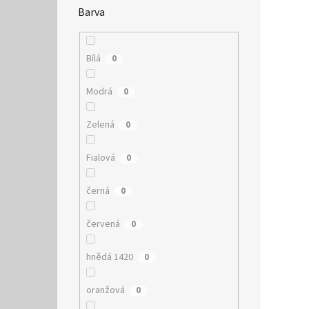
Barva
Bílá
0
Modrá
0
Zelená
0
Fialová
0
černá
0
červená
0
hnědá 1420
0
oranžová
0