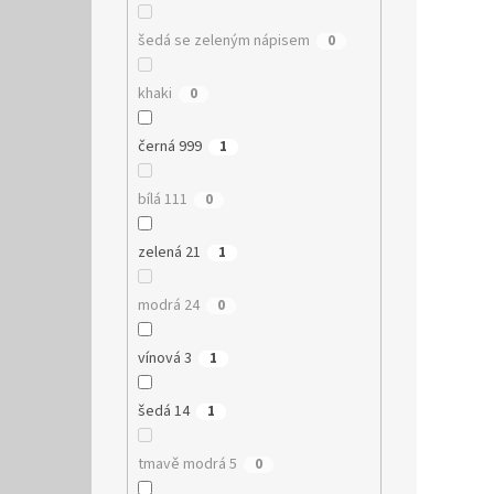
šedá se zeleným nápisem
0
khaki
0
černá 999
1
bílá 111
0
zelená 21
1
modrá 24
0
vínová 3
1
šedá 14
1
tmavě modrá 5
0