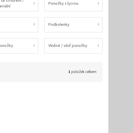
se stříbrem /
Ponožky s lycrou
riální
Podkolenky
ponožky
Vlněné / sibiř ponožky
1
položek celkem