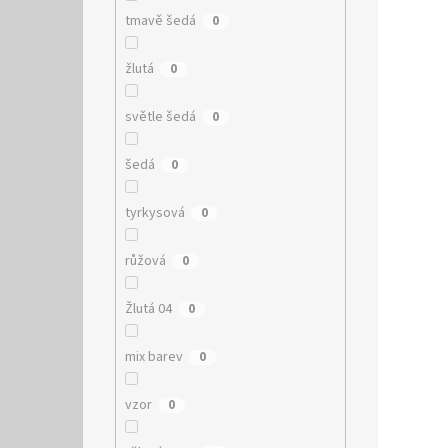
tmavě šedá
0
žlutá
0
světle šedá
0
šedá
0
tyrkysová
0
růžová
0
Žlutá 04
0
mix barev
0
vzor
0