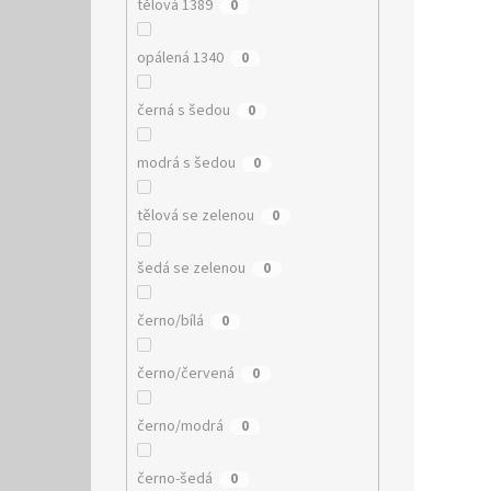
tělová 1389
0
opálená 1340
0
černá s šedou
0
modrá s šedou
0
tělová se zelenou
0
šedá se zelenou
0
černo/bílá
0
černo/červená
0
černo/modrá
0
černo-šedá
0