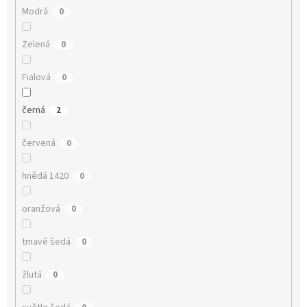
Modrá
0
Zelená
0
Fialová
0
černá
2
červená
0
hnědá 1420
0
oranžová
0
tmavě šedá
0
žlutá
0