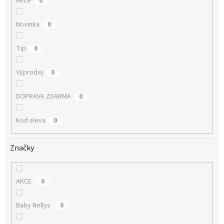
Akce
0
Novinka
0
Tip
0
Výprodej
0
DOPRAVA ZDARMA
0
Kod sleva
0
Značky
AKCE
0
Baby Nellys
0