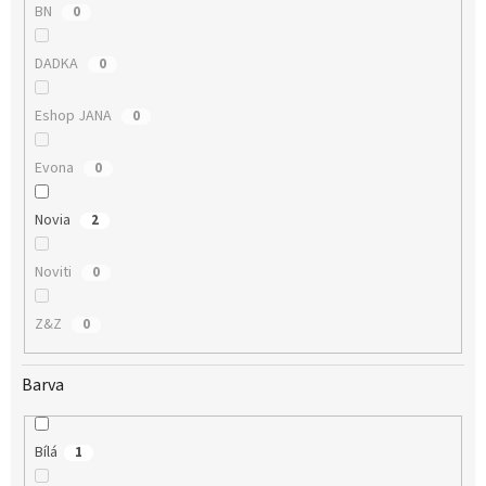
BN
0
DADKA
0
Eshop JANA
0
Evona
0
Novia
2
Noviti
0
Z&Z
0
Barva
Bílá
1