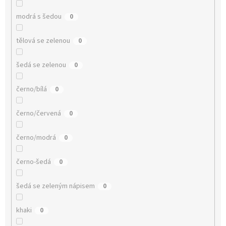
modrá s šedou
0
tělová se zelenou
0
šedá se zelenou
0
černo/bílá
0
černo/červená
0
černo/modrá
0
černo-šedá
0
šedá se zeleným nápisem
0
khaki
0