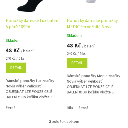
p
r
o
d
Ponožky dámské Lux balení
Ponožky dámské ponožky
u
5 párů 1090A
MEDIC černé/bílé Novia
k
1091 balení 5 párů
Skladem
Průměrné
t
Skladem
hodnocení
48 Kč
ů
/ balení
produktu
48 Kč
/ balení
je
Měrná
240 Kč / 5 ks
5,0
Měrná
cena:
240 Kč / 5 ks
DETAIL
cena:
z
DETAIL
5
hvězdiček.
Dámské ponožky Medic značky
Dámské ponožky Lux značky
Novia výběr velikostí.
Novia výběr velikostí.
OBJEDNAT LZE POUZE CELÉ
OBJEDNAT LZE POUZE CELÉ
BALENÍ !!! Do košíku vložte 5
BALENÍ !!! Do košíku vložte 5
kusů z jedné velikosti = balení !
kusů z jedné velikosti = balení !
černá
Bílá
černá
2
položek celkem
O