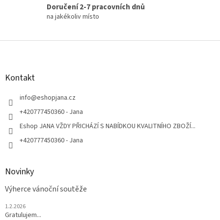
Doručení 2-7 pracovních dnů
na jakékoliv místo
Z
á
p
a
Kontakt
t
í
info
@
eshopjana.cz
+420777450360 - Jana
Eshop JANA VŽDY PŘICHÁZÍ S NABÍDKOU KVALITNÍHO ZBOŽÍ...
+420777450360 - Jana
Novinky
Výherce vánoční soutěže
1.2.2026
Gratulujem...