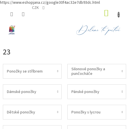
https://www.eshopjana.cz/google30f4ac32e7db93dc.html
Přejít
CZK
NÁKUP
na
obsah
KOŠÍK
23
Silonové ponožky a
Ponožky se stříbrem
punčocháče
Dámské ponožky
Pánské ponožky
Dětské ponožky
Ponožky s lycrou