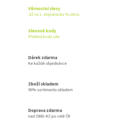
v
l
Věrnostní slevy
á
JIŽ na 1. objednávku % sleva
d
a
c
Slevové kody
í
Přehled kodu zde
p
r
v
k
Dárek zdarma
y
Ke každé objednávce
v
ý
p
Zboží skladem
i
90% sortimentu skladem
s
u
Doprava zdarma
nad 3900.-Kč po celé ČR