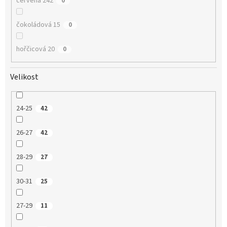
červená 242
0
čokoládová 15
0
hořčicová 20
0
Velikost
24-25
42
26-27
42
28-29
27
30-31
25
27-29
11