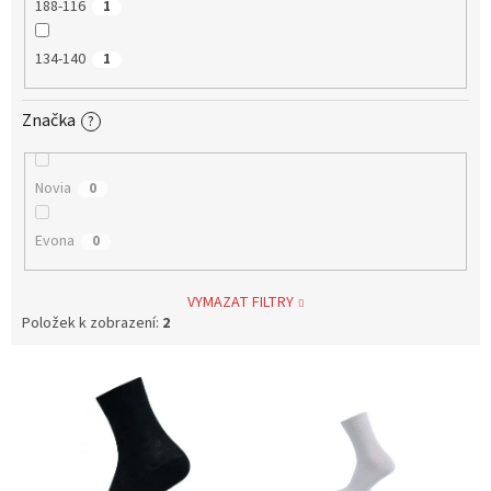
188-116
1
134-140
1
Značka
?
Novia
0
Evona
0
VYMAZAT FILTRY
Položek k zobrazení:
2
V
ý
p
i
s