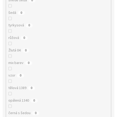
světle šedá
0
šedá
0
tyrkysová
0
růžová
0
Žlutá 04
0
mix barev
0
vzor
0
tělová 1389
0
opálená 1340
0
černá s šedou
0