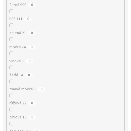
černá 999
0
bílá 111
0
zelená 21
0
modrá 24
0
vínová 3
0
šedá 14
0
tmavě modrá 5
0
růžová 22
0
cihlová 13
0