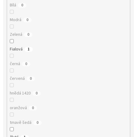
Bílá
0
Modrá
0
Zelená
0
Fialová
1
černá
0
červená
0
hnědá 1420
0
oranžová
0
tmavě šedá
0