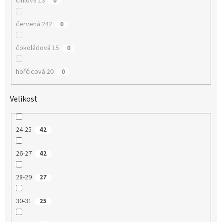
cihlová 13
0
červená 242
0
čokoládová 15
0
hořčicová 20
0
Velikost
24-25
42
26-27
42
28-29
27
30-31
25