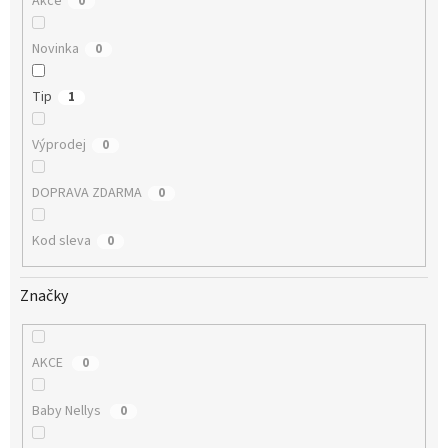
Akce
0
Novinka
0
Tip
1
Výprodej
0
DOPRAVA ZDARMA
0
Kod sleva
0
Značky
AKCE
0
Baby Nellys
0