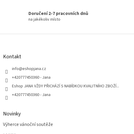
Doručení 2-7 pracovních dnů
na jakékoliv místo
Z
á
p
a
Kontakt
t
í
info
@
eshopjana.cz
+420777450360 - Jana
Eshop JANA VŽDY PŘICHÁZÍ S NABÍDKOU KVALITNÍHO ZBOŽÍ...
+420777450360 - Jana
Novinky
Výherce vánoční soutěže