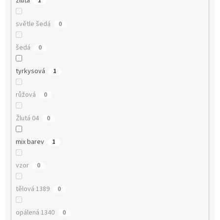
žlutá
1
světle šedá
0
šedá
0
tyrkysová
1
růžová
0
Žlutá 04
0
mix barev
1
vzor
0
tělová 1389
0
opálená 1340
0