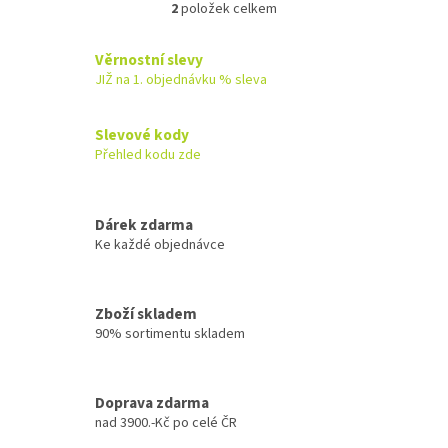
2
položek celkem
O
v
l
Věrnostní slevy
á
JIŽ na 1. objednávku % sleva
d
a
c
Slevové kody
í
Přehled kodu zde
p
r
v
k
Dárek zdarma
y
Ke každé objednávce
v
ý
p
Zboží skladem
i
90% sortimentu skladem
s
u
Doprava zdarma
nad 3900.-Kč po celé ČR