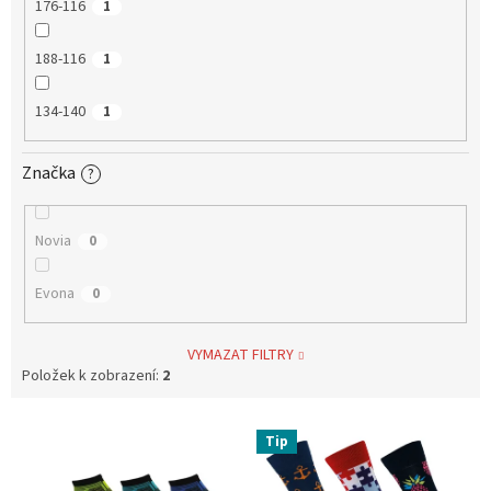
176-116
1
188-116
1
134-140
1
Značka
?
Novia
0
Evona
0
VYMAZAT FILTRY
Položek k zobrazení:
2
V
Tip
ý
p