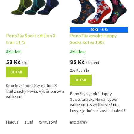
i
s
p
r
o
90 Kč
–5 %
d
Ponožky Sport edition X-
Ponožky vysoké Happy
u
trail 1173
Socks kotva 1003
k
Skladem
Skladem
Průměrné
Průměrné
t
hodnocení
hodnocení
58 Kč
85 Kč
ů
/ ks
/ balení
produktu
produktu
je
je
Měrná
255 Kč / 3 ks
DETAIL
5,0
5,0
cena:
DETAIL
z
z
Sportovní ponožky edition X-
5
5
trail značky Novia, výběr barev a
hvězdiček.
hvězdiček.
Ponožky vysoké Happy
velikostí.
Socks značky Novia, výběr
velikostí. Do košíku vložte 3
kusy z jedné velikosti = balení !
Fialová
žlutá
tyrkysová
mix barev