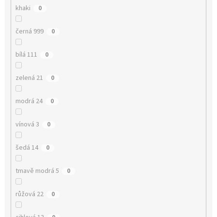
khaki
0
černá 999
0
bílá 111
0
zelená 21
0
modrá 24
0
vínová 3
0
šedá 14
0
tmavě modrá 5
0
růžová 22
0