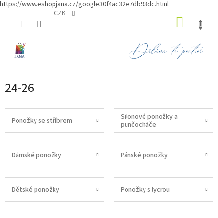
https://www.eshopjana.cz/google30f4ac32e7db93dc.html
Přejít
CZK
NÁKUP
na
obsah
KOŠÍK
24-26
Silonové ponožky a
Ponožky se stříbrem
punčocháče
Dámské ponožky
Pánské ponožky
Dětské ponožky
Ponožky s lycrou