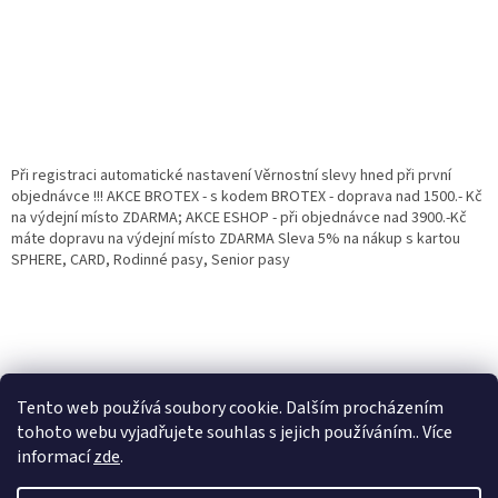
Při registraci automatické nastavení Věrnostní slevy hned při první
objednávce !!! AKCE BROTEX - s kodem BROTEX - doprava nad 1500.- Kč
na výdejní místo ZDARMA; AKCE ESHOP - při objednávce nad 3900.-Kč
máte dopravu na výdejní místo ZDARMA Sleva 5% na nákup s kartou
SPHERE, CARD, Rodinné pasy, Senior pasy
Tento web používá soubory cookie. Dalším procházením
tohoto webu vyjadřujete souhlas s jejich používáním.. Více
informací
zde
.