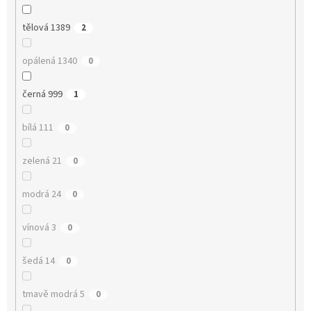
tělová 1389
2
opálená 1340
0
černá 999
1
bílá 111
0
zelená 21
0
modrá 24
0
vínová 3
0
šedá 14
0
tmavě modrá 5
0