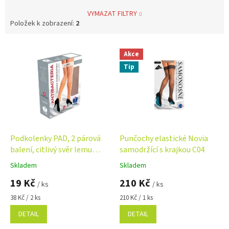
VYMAZAT FILTRY
Položek k zobrazení:
2
V
Akce
ý
Tip
p
i
s
p
r
o
d
Podkolenky PAD, 2 párová
Punčochy elastické Novia
u
balení, citlivý svěr lemu
samodržící s krajkou C04
k
AB06
Skladem
Skladem
Průměrné
Průměrné
t
hodnocení
hodnocení
19 Kč
210 Kč
ů
/ ks
/ ks
produktu
produktu
je
je
Měrná
Měrná
38 Kč / 2 ks
210 Kč / 1 ks
5,0
5,0
cena:
cena:
DETAIL
DETAIL
z
z
5
5