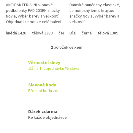
hvězdiček.
hvězdiček.
ANTIBAKTERIÁLNÍ silonové
Dámské punčochy elastické,
podkolenky PAD 20DEN značky
samonosný lem s krajkou
Novia, výběr barev a velikostí.
značky Novia, výběr barev a
Objednat lze pouze celé balení
velikostí.
!!! Do košíku vložte 2 kusy z
jedné velikosti = balení !
hnědá 1420
tělová 1389
černá 999
Bílá
černá
tělová 1389
2
položek celkem
O
v
l
Věrnostní slevy
á
JIŽ na 1. objednávku % sleva
d
a
c
Slevové kody
í
Přehled kodu zde
p
r
v
k
Dárek zdarma
y
Ke každé objednávce
v
ý