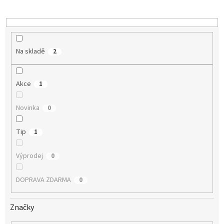
k
t
ů
Na skladě
2
Akce
1
Novinka
0
Tip
1
Výprodej
0
DOPRAVA ZDARMA
0
Značky