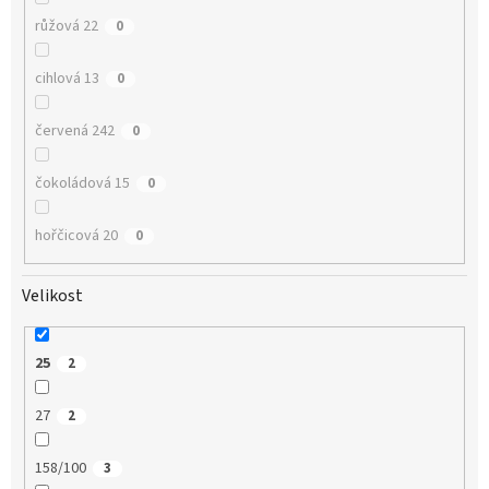
růžová 22
0
cihlová 13
0
červená 242
0
čokoládová 15
0
hořčicová 20
0
Velikost
25
2
27
2
158/100
3