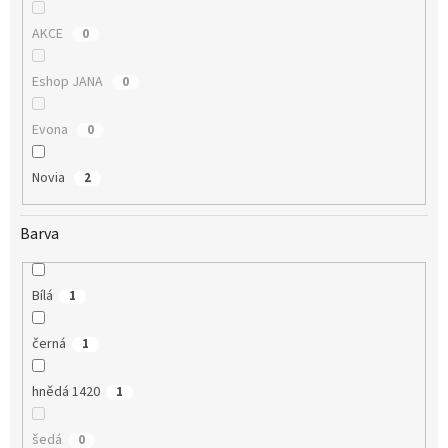
AKCE
0
Eshop JANA
0
Evona
0
Novia
2
Barva
Bílá
1
černá
1
hnědá 1420
1
šedá
0