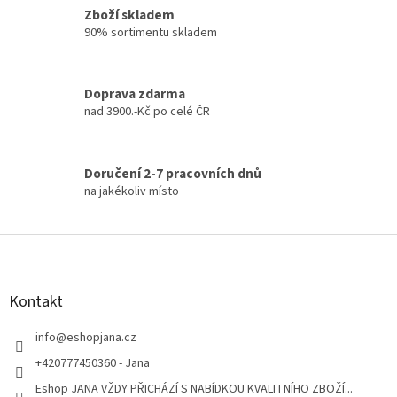
p
Zboží skladem
i
90% sortimentu skladem
s
u
Doprava zdarma
nad 3900.-Kč po celé ČR
Doručení 2-7 pracovních dnů
na jakékoliv místo
Z
á
p
a
Kontakt
t
í
info
@
eshopjana.cz
+420777450360 - Jana
Eshop JANA VŽDY PŘICHÁZÍ S NABÍDKOU KVALITNÍHO ZBOŽÍ...