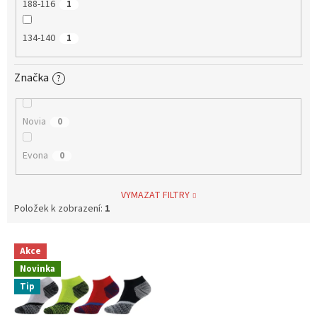
188-116
1
134-140
1
Značka
?
Novia
0
Evona
0
VYMAZAT FILTRY
Položek k zobrazení:
1
V
Akce
ý
Novinka
p
i
Tip
s