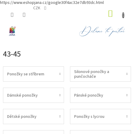
https://www.eshopjana.cz/google30f4ac32e7db93dc.html
Přejít
CZK
NÁKUP
na
obsah
KOŠÍK
43-45
Silonové ponožky a
Ponožky se stříbrem
punčocháče
Dámské ponožky
Pánské ponožky
Dětské ponožky
Ponožky s lycrou