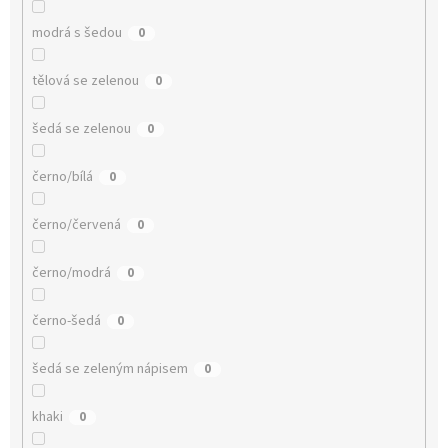
modrá s šedou
0
tělová se zelenou
0
šedá se zelenou
0
černo/bílá
0
černo/červená
0
černo/modrá
0
černo-šedá
0
šedá se zeleným nápisem
0
khaki
0