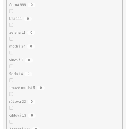
černá 999
0
bílá 111
0
zelená 21
0
modrá 24
0
vínová 3
0
šedá 14
0
tmavě modrá 5
0
růžová 22
0
cihlová 13
0