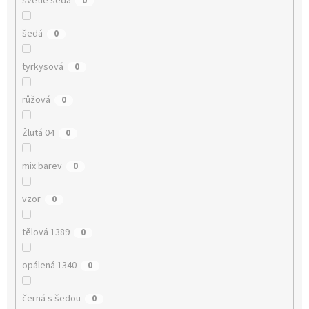
světle šedá
0
šedá
0
tyrkysová
0
růžová
0
Žlutá 04
0
mix barev
0
vzor
0
tělová 1389
0
opálená 1340
0
černá s šedou
0