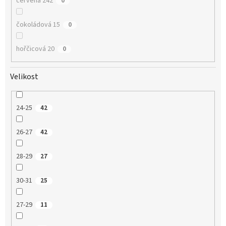
červená 242
0
čokoládová 15
0
hořčicová 20
0
Velikost
24-25
42
26-27
42
28-29
27
30-31
25
27-29
11