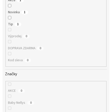
Akce
1
Novinka
1
Tip
1
Výprodej
0
DOPRAVA ZDARMA
0
Kod sleva
0
Značky
AKCE
0
Baby Nellys
0