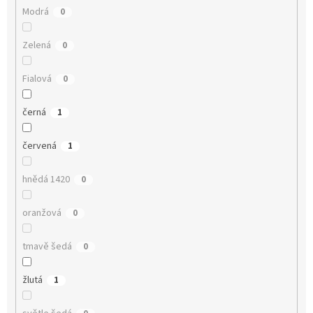
Modrá
0
Zelená
0
Fialová
0
černá
1
červená
1
hnědá 1420
0
oranžová
0
tmavě šedá
0
žlutá
1