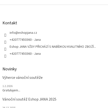
Z
á
p
a
Kontakt
t
í
info
@
eshopjana.cz
+420777450360 - Jana
Eshop JANA VŽDY PŘICHÁZÍ S NABÍDKOU KVALITNÍHO ZBOŽÍ...
+420777450360 - Jana
Novinky
Výherce vánoční soutěže
1.2.2026
Gratulujem...
Vánoční soutěž Eshop JANA 2025
26.12.2025