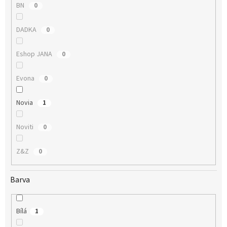
BN
0
DADKA
0
Eshop JANA
0
Evona
0
Novia
1
Noviti
0
Z&Z
0
Barva
Bílá
1