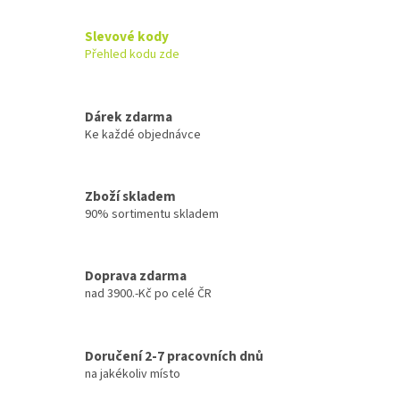
a
c
Slevové kody
í
Přehled kodu zde
p
r
v
k
Dárek zdarma
y
Ke každé objednávce
v
ý
p
Zboží skladem
i
90% sortimentu skladem
s
u
Doprava zdarma
nad 3900.-Kč po celé ČR
Doručení 2-7 pracovních dnů
na jakékoliv místo