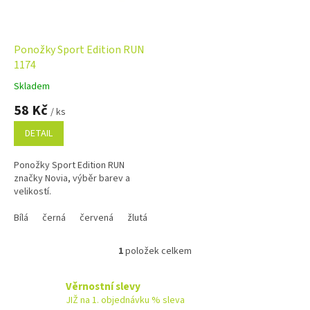
p
r
o
d
Ponožky Sport Edition RUN
u
1174
k
Skladem
Průměrné
t
hodnocení
58 Kč
ů
/ ks
produktu
je
DETAIL
5,0
z
Ponožky Sport Edition RUN
5
značky Novia, výběr barev a
hvězdiček.
velikostí.
Bílá
černá
červená
žlutá
1
položek celkem
O
v
l
Věrnostní slevy
á
JIŽ na 1. objednávku % sleva
d