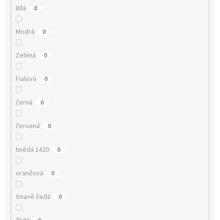
Bílá
0
Modrá
0
Zelená
0
Fialová
0
černá
0
červená
0
hnědá 1420
0
oranžová
0
tmavě šedá
0