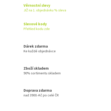
l
Věrnostní slevy
á
JIŽ na 1. objednávku % sleva
d
a
c
Slevové kody
í
Přehled kodu zde
p
r
v
k
Dárek zdarma
y
Ke každé objednávce
v
ý
p
Zboží skladem
i
90% sortimentu skladem
s
u
Doprava zdarma
nad 3900.-Kč po celé ČR