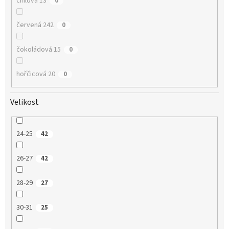
cihlová 13
0
červená 242
0
čokoládová 15
0
hořčicová 20
0
Velikost
24-25
42
26-27
42
28-29
27
30-31
25