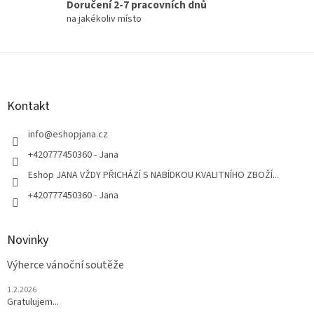
Doručení 2-7 pracovních dnů
na jakékoliv místo
Z
á
p
a
Kontakt
t
í
info
@
eshopjana.cz
+420777450360 - Jana
Eshop JANA VŽDY PŘICHÁZÍ S NABÍDKOU KVALITNÍHO ZBOŽÍ...
+420777450360 - Jana
Novinky
Výherce vánoční soutěže
1.2.2026
Gratulujem...