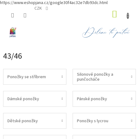
https://www.eshopjana.cz/google30f4ac32e7db93dc.html
Přejít
CZK
NÁKUP
na
obsah
KOŠÍK
43/46
Silonové ponožky a
Ponožky se stříbrem
punčocháče
Dámské ponožky
Pánské ponožky
Dětské ponožky
Ponožky s lycrou