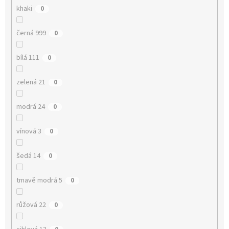
khaki
0
černá 999
0
bílá 111
0
zelená 21
0
modrá 24
0
vínová 3
0
šedá 14
0
tmavě modrá 5
0
růžová 22
0