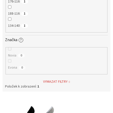
176-116
1
188-116
1
134-140
1
Značka
?
Novia
0
Evona
0
VYMAZAT FILTRY
Položek k zobrazení:
1
V
ý
p