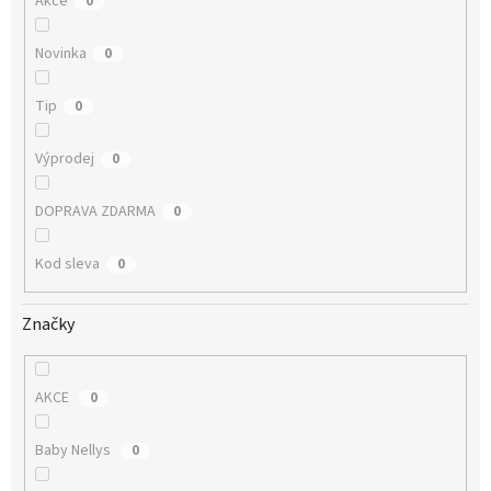
Akce
0
Novinka
0
Tip
0
Výprodej
0
DOPRAVA ZDARMA
0
Kod sleva
0
Značky
AKCE
0
Baby Nellys
0