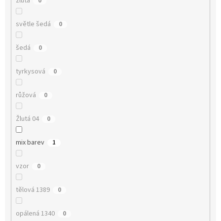
žlutá
0
světle šedá
0
šedá
0
tyrkysová
0
růžová
0
Žlutá 04
0
mix barev
1
vzor
0
tělová 1389
0
opálená 1340
0