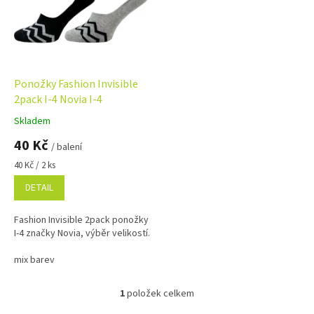
i
s
p
r
o
d
Ponožky Fashion Invisible
u
2pack I-4 Novia I-4
k
Skladem
Průměrné
t
hodnocení
40 Kč
ů
/ balení
produktu
je
Měrná
40 Kč / 2 ks
5,0
cena:
DETAIL
z
5
hvězdiček.
Fashion Invisible 2pack ponožky
I-4 značky Novia, výběr velikostí.
mix barev
1
položek celkem
O
v