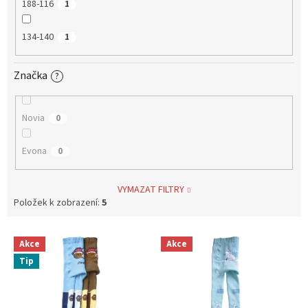
188-116
1
134-140
1
Značka
?
Novia
0
Evona
0
VYMAZAT FILTRY
Položek k zobrazení:
5
V
Akce
Akce
ý
Tip
p
i
s