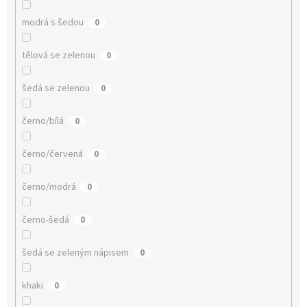
modrá s šedou
0
tělová se zelenou
0
šedá se zelenou
0
černo/bílá
0
černo/červená
0
černo/modrá
0
černo-šedá
0
šedá se zeleným nápisem
0
khaki
0