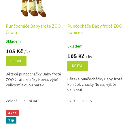
Punčocháče Baby froté ZOO
Punčocháče Baby froté ZOO
žirafa
koníček
Skladem
Průměrné
Skladem
hodnocení
105 Kč
/ ks
produktu
105 Kč
/ ks
je
DETAIL
5,0
DETAIL
z
Dětské punčocháčky Baby froté
5
Dětské punčocháčky Baby froté
ZOO žirafa značky Novia, výběr
hvězdiček.
koníček značky Novia, výběr
velikostí a dvou barev.
velikostí.
Zelená
Žlutá 04
92-98
80-86
Akce
Tip