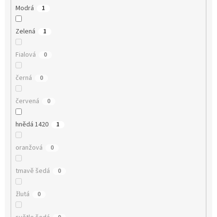
Modrá
1
Zelená
1
Fialová
0
černá
0
červená
0
hnědá 1420
1
oranžová
0
tmavě šedá
0
žlutá
0