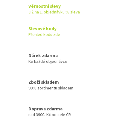
l
Věrnostní slevy
á
JIŽ na 1. objednávku % sleva
d
a
c
Slevové kody
í
Přehled kodu zde
p
r
v
k
Dárek zdarma
y
Ke každé objednávce
v
ý
p
Zboží skladem
i
90% sortimentu skladem
s
u
Doprava zdarma
nad 3900.-Kč po celé ČR