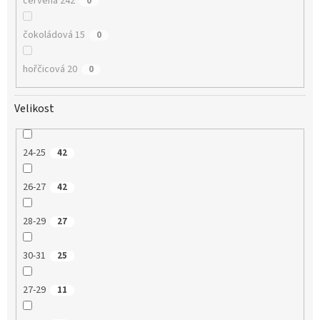
červená 242
0
čokoládová 15
0
hořčicová 20
0
Velikost
24-25
42
26-27
42
28-29
27
30-31
25
27-29
11