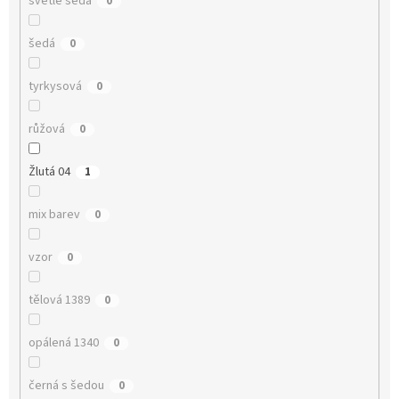
světle šedá
0
šedá
0
tyrkysová
0
růžová
0
Žlutá 04
1
mix barev
0
vzor
0
tělová 1389
0
opálená 1340
0
černá s šedou
0