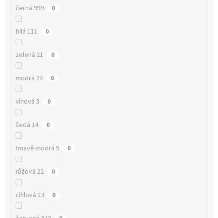
černá 999
0
bílá 111
0
zelená 21
0
modrá 24
0
vínová 3
0
šedá 14
0
tmavě modrá 5
0
růžová 22
0
cihlová 13
0