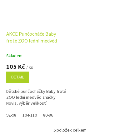
AKCE Punčocháče Baby
froté ZOO lední medvěd
Skladem
105 Kč
/ ks
DETAIL
Dětské punčocháčky Baby froté
ZOO lední medvěd značky
Novia, výběr velikostí.
92-98
104-110
80-86
5
položek celkem
O
v