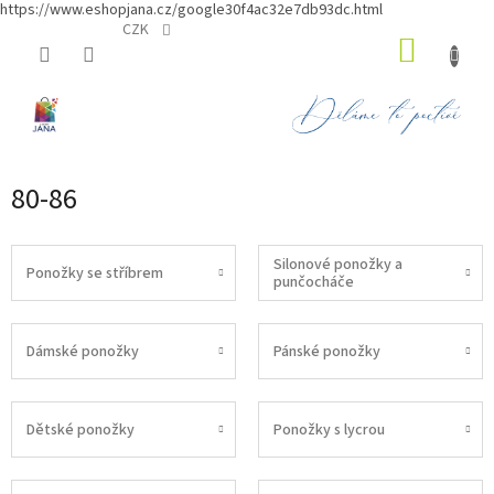
https://www.eshopjana.cz/google30f4ac32e7db93dc.html
Přejít
CZK
NÁKUP
na
obsah
KOŠÍK
80-86
Silonové ponožky a
Ponožky se stříbrem
punčocháče
Dámské ponožky
Pánské ponožky
Dětské ponožky
Ponožky s lycrou