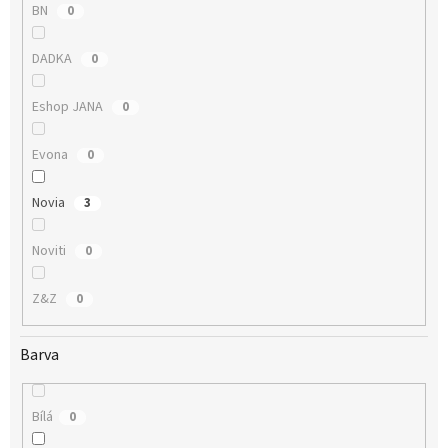
BN
0
DADKA
0
Eshop JANA
0
Evona
0
Novia
3
Noviti
0
Z&Z
0
Barva
Bílá
0