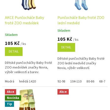
p
r
o
d
AKCE Punčocháče Baby
Punčocháče Baby froté ZOO
u
froté ZOO medvídek
lední medvěd
k
Skladem
Průměrné
t
Skladem
hodnocení
105 Kč
ů
/ ks
produktu
105 Kč
/ ks
je
DETAIL
5,0
DETAIL
z
Dětské punčocháčky Baby froté
5
Dětské punčocháčky Baby froté
ZOO lední medvěd značky
hvězdiček.
ZOO medvídek značky Novia,
Novia, výběr velikostí.
výběr velikostí a barev.
Modrá
hnědá 1420
92-98
104-110
80-86
68-74
Akce
Akce
Novinka
Tip