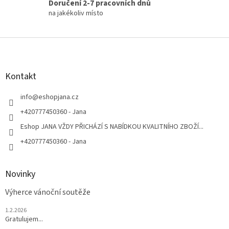
Doručení 2-7 pracovních dnů
na jakékoliv místo
Z
á
p
a
Kontakt
t
í
info
@
eshopjana.cz
+420777450360 - Jana
Eshop JANA VŽDY PŘICHÁZÍ S NABÍDKOU KVALITNÍHO ZBOŽÍ...
+420777450360 - Jana
Novinky
Výherce vánoční soutěže
1.2.2026
Gratulujem...