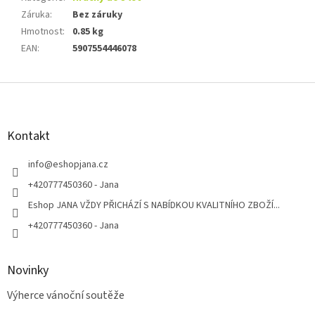
Záruka
:
Bez záruky
Hmotnost
:
0.85 kg
EAN
:
5907554446078
Z
á
p
a
Kontakt
t
í
info
@
eshopjana.cz
+420777450360 - Jana
Eshop JANA VŽDY PŘICHÁZÍ S NABÍDKOU KVALITNÍHO ZBOŽÍ...
+420777450360 - Jana
Novinky
Výherce vánoční soutěže