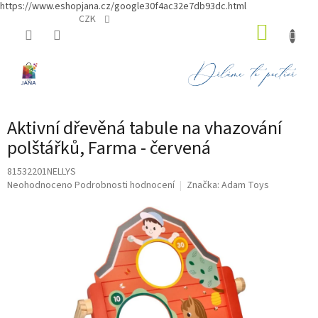
https://www.eshopjana.cz/google30f4ac32e7db93dc.html
Přejít
CZK
NÁKUP
na
obsah
KOŠÍK
Aktivní dřevěná tabule na vhazování
polštářků, Farma - červená
81532201NELLYS
Průměrné
Neohodnoceno
Podrobnosti hodnocení
Značka:
Adam Toys
hodnocení
produktu
je
0,0
z
5
hvězdiček.