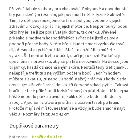
Dřevěná tabule s otvory pro vhazování. Pohybové a dovednostní
hry jsou skvělým řešením, jak povzbudit děti k fyzické aktivitě.
Tím, že děti povzbuzujeme ke hře a pohybu, vedeme k jejich
zdravému rozvoji a práci na jejich motorice. Nespornou výhodou
této hry je, že ji lze používat jak doma, tak venku. Dřevěné
prkénko s motivem hospodářských zvířat děti jistě osloví a
podpoří přesné hody. V této hře si budete moci vyzkoušet svůj
cíl, přesnost a rychlé počítání. Stačí rozložit štít a můžete
vyrazit. Štít není potřeba otáčet, stačí jej rozložit. Podpěra je
upevněna na provázku, aby se při hře nerozvinula. Na desce jsou
tři jamky, každá označená jiným skóre. Nestačí tedy trefit jamku,
nejlepší je trefit tu s nejvyšším počtem bodů. Jedním hodem
můžete získat 10, 20 nebo 30 bodů. Každý hráč má 3 hody. Sada
obsahuje: -dřevěná hrací deska -tři červené vrhací pytle . Taková
hračka je také příležitostí k získání nových přátel. Umístěte jej na
hřiště nebo do parku a uvidíte, kolik dětí se bude chtít do hry
zapojit. V jednom z otvorů je síťka na uložení tašek po hraní.
Protože mají své místo, neztratí se a vždy je bude snadné najít.
Věk: 3+ Rozměry štítu: 34 x 42 cm.
Doplňkové parametry
Kategorie
:
Hračky do 3 let