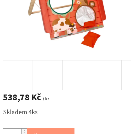
538,78 Kč
/ ks
Měrná
Skladem 4ks
cena: