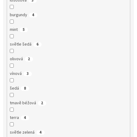
lososová
3
burgundy
4
mint
5
světle šedá
6
olivová
2
vínová
3
šedá
8
tmavě béžová
2
terra
4
světle zelená
4