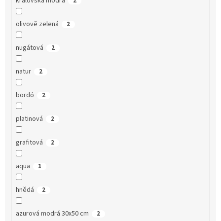
královská modrá
2
olivově zelená
2
nugátová
2
natur
2
bordó
2
platinová
2
grafitová
2
aqua
1
hnědá
2
azurová modrá 30x50 cm
2