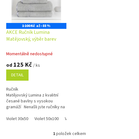
s
p
r
o
1 100 Kč
až
–88 %
d
AKCE Ručník Lumina
u
Matějovský, výběr barev
k
t
Momentálně nedostupné
ů
125 Kč
od
/ ks
DETAIL
Ručník
Matějovský Lumina z kvalitní
česané bavlny s vysokou
gramáží Nenašli jste ručníky na
této stránce skladem zkuste
mrknout na skladové zásoby...
Violet 30x50
Violet 50x100
Violet 70x140
Grey 30x50
Grey 50x
1
položek celkem
O