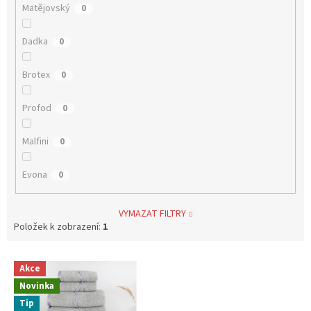
Matějovský
0
Dadka
0
Brotex
0
Profod
0
Malfini
0
Evona
0
VYMAZAT FILTRY
Položek k zobrazení:
1
V
Akce
ý
Novinka
p
i
Tip