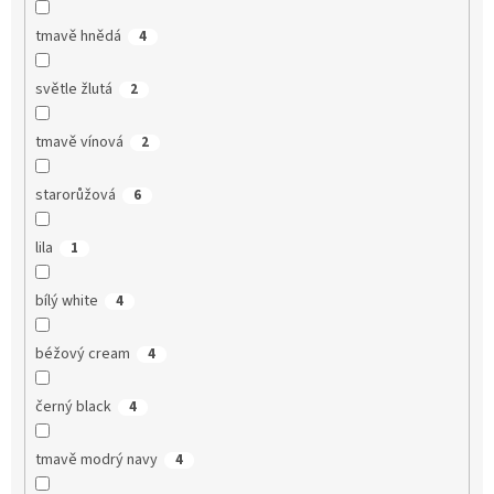
tmavě hnědá
4
světle žlutá
2
tmavě vínová
2
starorůžová
6
lila
1
bílý white
4
béžový cream
4
černý black
4
tmavě modrý navy
4