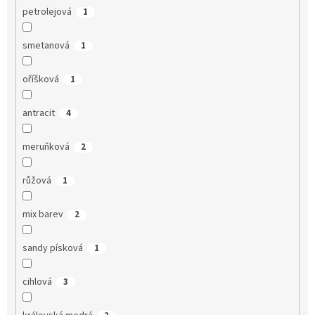
petrolejová
1
smetanová
1
oříšková
1
antracit
4
meruňková
2
růžová
1
mix barev
2
sandy písková
1
cihlová
3