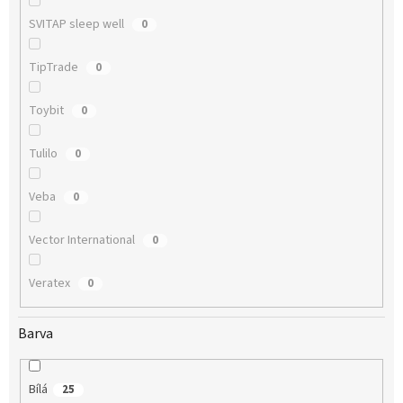
SVITAP sleep well
0
TipTrade
0
Toybit
0
Tulilo
0
Veba
0
Vector International
0
Veratex
0
Barva
Bílá
25