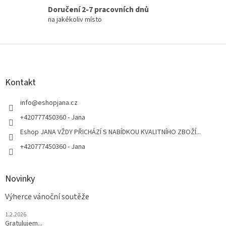
Doručení 2-7 pracovních dnů
na jakékoliv místo
Z
á
p
a
Kontakt
t
í
info
@
eshopjana.cz
+420777450360 - Jana
Eshop JANA VŽDY PŘICHÁZÍ S NABÍDKOU KVALITNÍHO ZBOŽÍ...
+420777450360 - Jana
Novinky
Výherce vánoční soutěže
1.2.2026
Gratulujem...