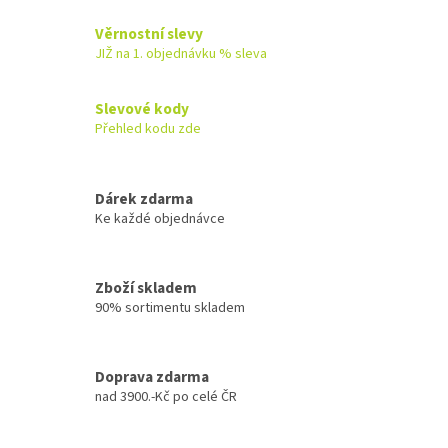
v
l
Věrnostní slevy
á
JIŽ na 1. objednávku % sleva
d
a
c
Slevové kody
í
Přehled kodu zde
p
r
v
k
Dárek zdarma
y
Ke každé objednávce
v
ý
p
Zboží skladem
i
90% sortimentu skladem
s
u
Doprava zdarma
nad 3900.-Kč po celé ČR