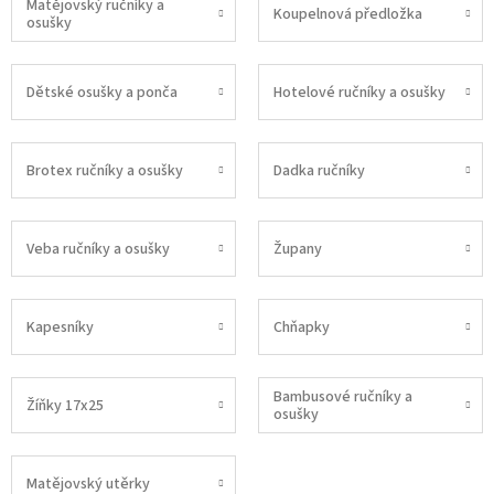
Matějovský ručníky a
Koupelnová předložka
osušky
Dětské osušky a ponča
Hotelové ručníky a osušky
Brotex ručníky a osušky
Dadka ručníky
Veba ručníky a osušky
Župany
Kapesníky
Chňapky
Bambusové ručníky a
Žíňky 17x25
osušky
Matějovský utěrky