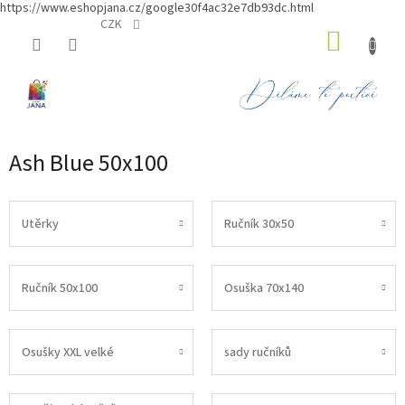
https://www.eshopjana.cz/google30f4ac32e7db93dc.html
Přejít
CZK
NÁKUP
na
obsah
KOŠÍK
Ash Blue 50x100
Utěrky
Ručník 30x50
Ručník 50x100
Osuška 70x140
Osušky XXL velké
sady ručníků