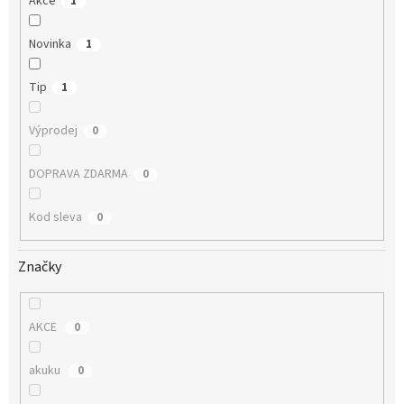
Akce
1
Novinka
1
Tip
1
Výprodej
0
DOPRAVA ZDARMA
0
Kod sleva
0
Značky
AKCE
0
akuku
0