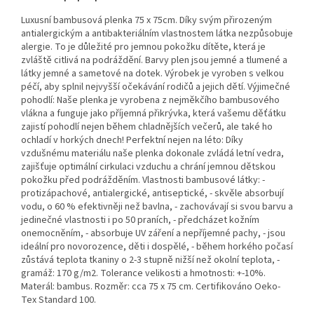
Luxusní bambusová plenka 75 x 75cm. Díky svým přirozeným
antialergickým a antibakteriálním vlastnostem látka nezpůsobuje
alergie. To je důležité pro jemnou pokožku dítěte, která je
zvláště citlivá na podráždění. Barvy plen jsou jemné a tlumené a
látky jemné a sametové na dotek. Výrobek je vyroben s velkou
péčí, aby splnil nejvyšší očekávání rodičů a jejich dětí. Výjimečné
pohodlí: Naše plenka je vyrobena z nejměkčího bambusového
vlákna a funguje jako příjemná přikrývka, která vašemu děťátku
zajistí pohodlí nejen během chladnějších večerů, ale také ho
ochladí v horkých dnech! Perfektní nejen na léto: Díky
vzdušnému materiálu naše plenka dokonale zvládá letní vedra,
zajišťuje optimální cirkulaci vzduchu a chrání jemnou dětskou
pokožku před podrážděním. Vlastnosti bambusové látky: -
protizápachové, antialergické, antiseptické, - skvěle absorbují
vodu, o 60 % efektivněji než bavlna, - zachovávají si svou barvu a
jedinečné vlastnosti i po 50 praních, - předcházet kožním
onemocněním, - absorbuje UV záření a nepříjemné pachy, - jsou
ideální pro novorozence, děti i dospělé, - během horkého počasí
zůstává teplota tkaniny o 2-3 stupně nižší než okolní teplota, -
gramáž: 170 g/m2. Tolerance velikosti a hmotnosti: +-10%.
Materál: bambus. Rozměr: cca 75 x 75 cm. Certifikováno Oeko-
Tex Standard 100.