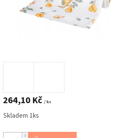
264,10 Kč
/ ks
Měrná
Skladem 1ks
cena: