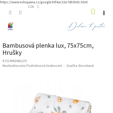
https://www.eshopjana.cz/google30f4ac32e7db93dc.html
Přejít
CZK
NÁKUP
na
obsah
KOŠÍK
Bambusová plenka lux, 75x75cm,
Hrušky
87214901NELLYS
Průměrné
Neohodnoceno
Podrobnosti hodnocení
Značka:
Bocioland
hodnocení
produktu
je
0,0
z
5
hvězdiček.