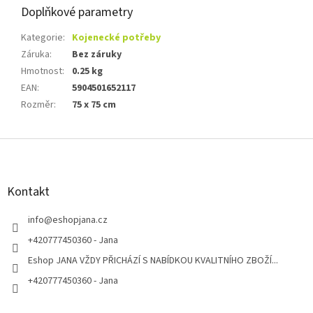
Doplňkové parametry
Kategorie
:
Kojenecké potřeby
Záruka
:
Bez záruky
Hmotnost
:
0.25 kg
EAN
:
5904501652117
Rozměr
:
75 x 75 cm
Z
á
p
a
Kontakt
t
í
info
@
eshopjana.cz
+420777450360 - Jana
Eshop JANA VŽDY PŘICHÁZÍ S NABÍDKOU KVALITNÍHO ZBOŽÍ...
+420777450360 - Jana