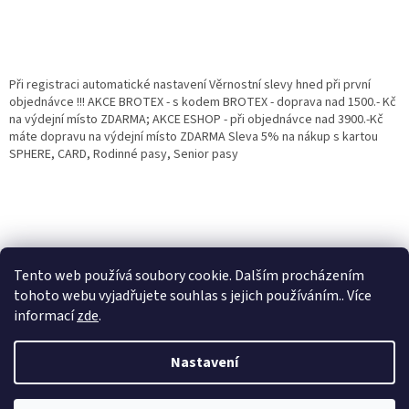
Při registraci automatické nastavení Věrnostní slevy hned při první
objednávce !!! AKCE BROTEX - s kodem BROTEX - doprava nad 1500.- Kč
na výdejní místo ZDARMA; AKCE ESHOP - při objednávce nad 3900.-Kč
máte dopravu na výdejní místo ZDARMA Sleva 5% na nákup s kartou
SPHERE, CARD, Rodinné pasy, Senior pasy
Tento web používá soubory cookie. Dalším procházením
tohoto webu vyjadřujete souhlas s jejich používáním.. Více
informací
zde
.
Vytvořil Shoptet
Věrnostní porgram: Již od první objednávky s registrací automaticky
Nastavení
nastavená Věrnostní sleva 3% - 10% na Všechny Vaše další nákupy. Čím
víc nakoupíte, tím větší slevu můžete získat. Vaše objednávky se sčítají.
Využít můžete i "Slevové kody" nebo DOPRAVU ZDARMA. Přejeme
Copyright 2026
Eshop Jana
. Všechna práva vyhrazena.