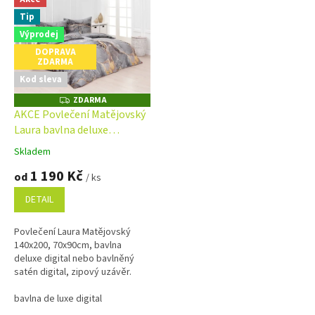
ý
Tip
p
i
Výprodej
s
DOPRAVA
ZDARMA
p
Kod sleva
r
o
ZDARMA
Z
D
d
AKCE Povlečení Matějovský
A
u
Laura bavlna deluxe
R
M
k
digital/bavlněný satén
A
Skladem
Průměrné
t
digital 140x200cm 70x90cm
hodnocení
1 190 Kč
ů
od
/ ks
produktu
je
DETAIL
5,0
z
Povlečení Laura Matějovský
5
140x200, 70x90cm, bavlna
hvězdiček.
deluxe digital nebo bavlněný
satén digital, zipový uzávěr.
Prodloužená délka na dotaz.
...
bavlna de luxe digital