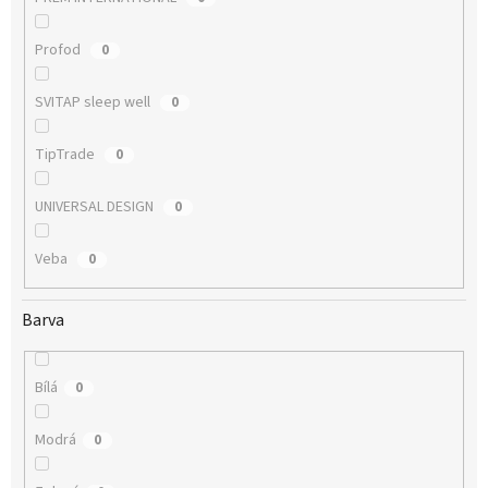
Profod
0
SVITAP sleep well
0
TipTrade
0
UNIVERSAL DESIGN
0
Veba
0
Barva
Bílá
0
Modrá
0