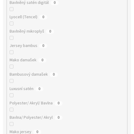
Bavlněný satén digitál
0
Lyocell (Tencel)
0
Bavlněný mikroplyš
0
Jersey bambus
0
Mako damašek
0
Bambusový damašek
0
Luxusní satén
0
Polyester/ Akryl/ Bavlna
0
Bavlna/ Polyester/ Akryl
0
Mako jersey
0