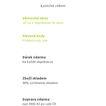
1
položek celkem
O
v
l
Věrnostní slevy
á
JIŽ na 1. objednávku % sleva
d
a
c
Slevové kody
í
Přehled kodu zde
p
r
v
k
Dárek zdarma
y
Ke každé objednávce
v
ý
p
Zboží skladem
i
90% sortimentu skladem
s
u
Doprava zdarma
nad 3900.-Kč po celé ČR