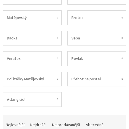
Matějovský
Brotex
Dadka
Veba
Veratex
Povlak
Polštářky Matějovský
Přehoz na postel
Atlas grádl
Ř
a
Nejlevnější
Nejdražší
Nejprodávanější
Abecedně