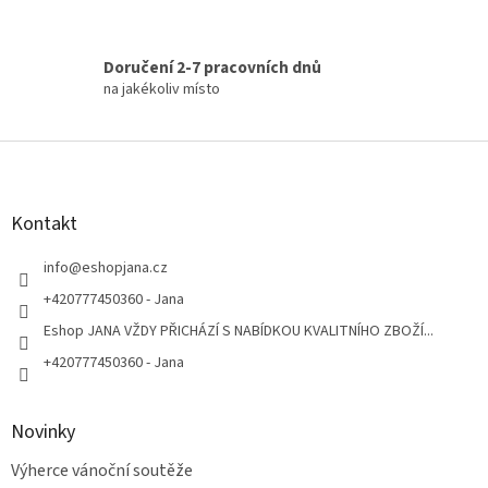
Doručení 2-7 pracovních dnů
na jakékoliv místo
Z
á
p
a
Kontakt
t
í
info
@
eshopjana.cz
+420777450360 - Jana
Eshop JANA VŽDY PŘICHÁZÍ S NABÍDKOU KVALITNÍHO ZBOŽÍ...
+420777450360 - Jana
Novinky
Výherce vánoční soutěže