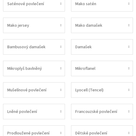
Saténové povlečení
Mako satén
Mako jersey
Mako damašek
Bambusový damašek
Damašek
Mikroplyš bavlněný
Mikroflanel
Mušelínové povlečení
Lyocell (Tencel)
Lněné povlečení
Francouzské povlečení
Prodloužené povlečení
Dětské povlečení