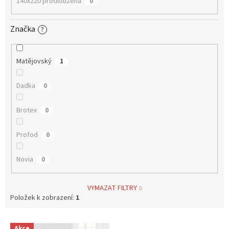
140x220 prodloužená
0
Značka
?
Matějovský
1
Dadka
0
Brotex
0
Profod
0
Novia
0
VYMAZAT FILTRY
Položek k zobrazení:
1
V
Akce