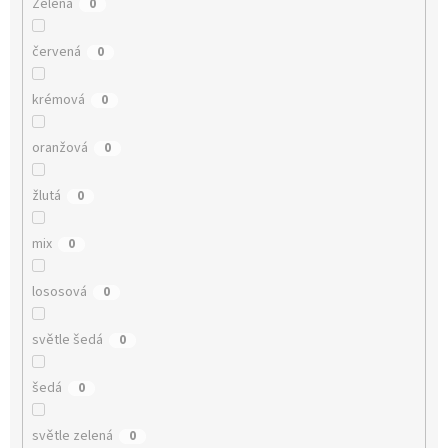
Zelená
0
červená
0
krémová
0
oranžová
0
žlutá
0
mix
0
lososová
0
světle šedá
0
šedá
0
světle zelená
0