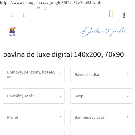
https://www.eshopjana.cz/google30f4ac32e7db93dc.html
Přejít
CZK
NÁKUP
na
obsah
KOŠÍK
bavlna de luxe digital 140x200, 70x90
Domovy, penziony, hotely,
Bavlna hladká
MŠ
Bavlněný satén
Krep
Flanel
Bambusový satén