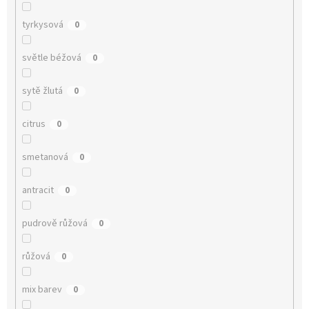
tyrkysová
0
světle béžová
0
sytě žlutá
0
citrus
0
smetanová
0
antracit
0
pudrově růžová
0
růžová
0
mix barev
0