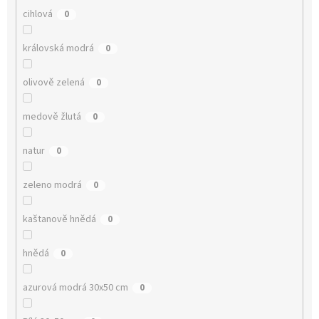
cihlová
0
královská modrá
0
olivově zelená
0
medově žlutá
0
natur
0
zeleno modrá
0
kaštanově hnědá
0
hnědá
0
azurová modrá 30x50 cm
0