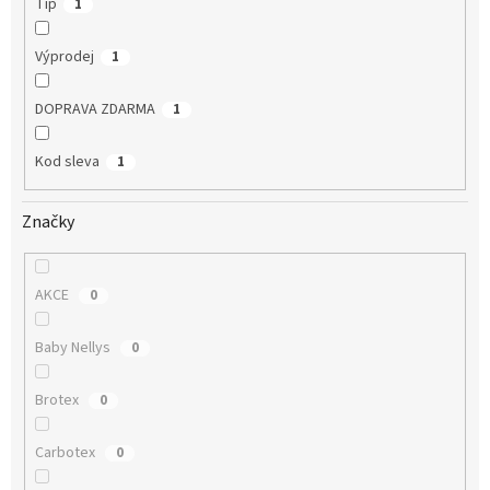
Tip
1
Výprodej
1
DOPRAVA ZDARMA
1
Kod sleva
1
Značky
AKCE
0
Baby Nellys
0
Brotex
0
Carbotex
0