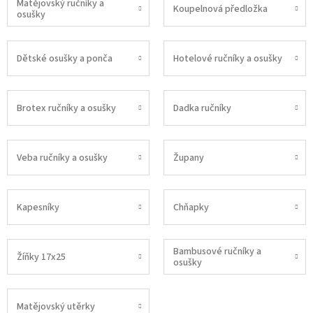
Matějovský ručníky a
Koupelnová předložka
osušky
Dětské osušky a ponča
Hotelové ručníky a osušky
Brotex ručníky a osušky
Dadka ručníky
Veba ručníky a osušky
Župany
Kapesníky
Chňapky
Bambusové ručníky a
Žíňky 17x25
osušky
Matějovský utěrky