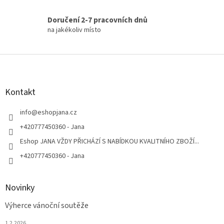
Doručení 2-7 pracovních dnů
na jakékoliv místo
Z
á
p
a
Kontakt
t
í
info
@
eshopjana.cz
+420777450360 - Jana
Eshop JANA VŽDY PŘICHÁZÍ S NABÍDKOU KVALITNÍHO ZBOŽÍ...
+420777450360 - Jana
Novinky
Výherce vánoční soutěže
1.2.2026