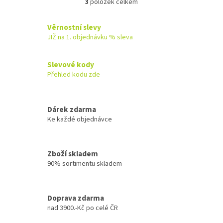
3
položek celkem
O
v
l
Věrnostní slevy
á
JIŽ na 1. objednávku % sleva
d
a
c
Slevové kody
í
Přehled kodu zde
p
r
v
k
Dárek zdarma
y
Ke každé objednávce
v
ý
p
Zboží skladem
i
90% sortimentu skladem
s
u
Doprava zdarma
nad 3900.-Kč po celé ČR