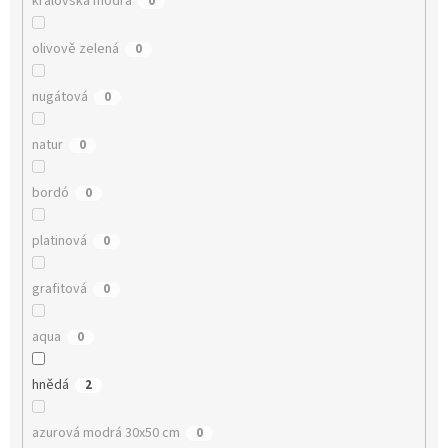
královská modrá
0
olivově zelená
0
nugátová
0
natur
0
bordó
0
platinová
0
grafitová
0
aqua
0
hnědá
2
azurová modrá 30x50 cm
0