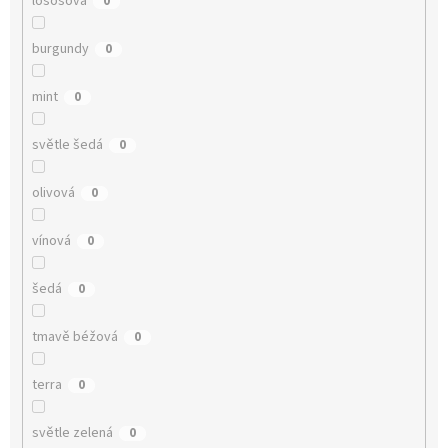
lososová
0
burgundy
0
mint
0
světle šedá
0
olivová
0
vínová
0
šedá
0
tmavě béžová
0
terra
0
světle zelená
0