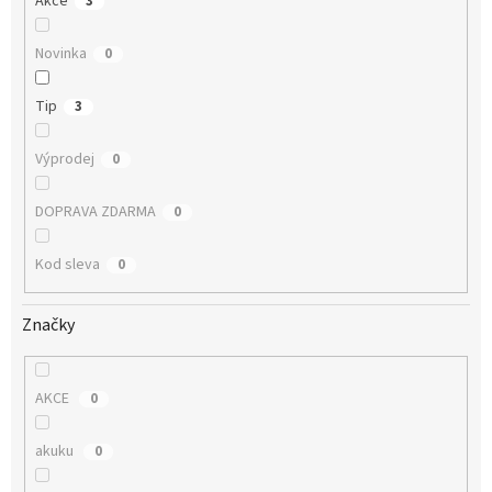
Akce
3
Novinka
0
Tip
3
Výprodej
0
DOPRAVA ZDARMA
0
Kod sleva
0
Značky
AKCE
0
akuku
0