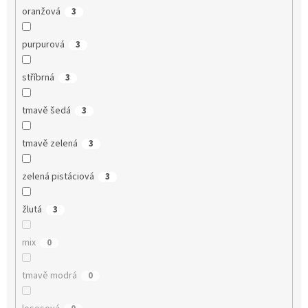
oranžová
3
purpurová
3
stříbrná
3
tmavě šedá
3
tmavě zelená
3
zelená pistáciová
3
žlutá
3
mix
0
tmavě modrá
0