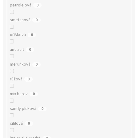
petrolejová
0
smetanová
0
oříšková
0
antracit
0
meruňková
0
růžová
0
mix barev
0
sandy písková
0
cihlová
0