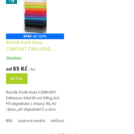
Tip
97 Kč
až
–12 %
Ručník froté Viola
COMFORT EXKLUSIVE
50x100 cm 500 g/m2
Skladem
Průměrné
hodnocení
85 Kč
od
/ ks
produktu
je
DETAIL
4,9
z
Ručník froté Viola COMFORT
5
Exklusive 50x100 cm 500 g/m2
hvězdiček.
Při objednání 1-4 kusy 90,-Kč
/1kus, při objednání 5 a více
kusů 85,-Kč /1kus Bílá, krémová,
béžová a...
Bílá
azurová modrá
béžová
černá
červená
krémová
ma