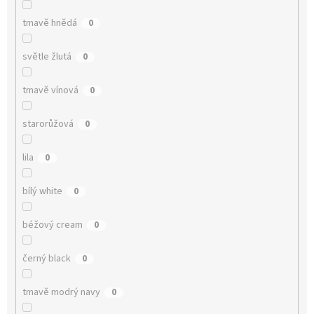
tmavě hnědá
0
světle žlutá
0
tmavě vínová
0
starorůžová
0
lila
0
bílý white
0
béžový cream
0
černý black
0
tmavě modrý navy
0