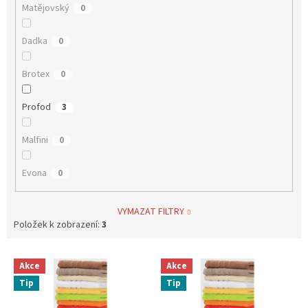
Matějovský
0
Dadka
0
Brotex
0
Profod
3
Malfini
0
Evona
0
VYMAZAT FILTRY
Položek k zobrazení:
3
V
Akce
Akce
ý
Tip
Tip
p
i