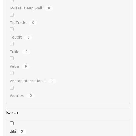
SVITAP sleep well
0
TipTrade
0
Toybit
0
Tulilo
0
Veba
0
Vector International
0
Veratex
0
Barva
Bílá
3