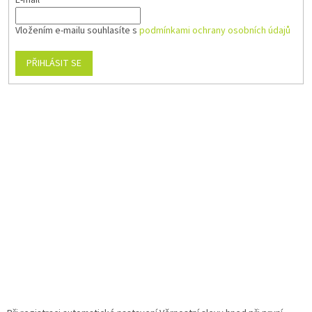
E-mail
Vložením e-mailu souhlasíte s
podmínkami ochrany osobních údajů
PŘIHLÁSIT SE