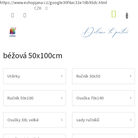
https://www.eshopjana.cz/google30f4ac32e7db93dc.html
Přejít
CZK
NÁKUP
na
obsah
KOŠÍK
béžová 50x100cm
Utěrky
Ručník 30x50
Ručník 50x100
Osuška 70x140
Osušky XXL velké
sady ručníků