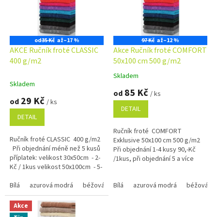
s
p
r
o
od
35 Kč
až
–17 %
97 Kč
až
–12 %
d
AKCE Ručník froté CLASSIC
Akce Ručník froté COMFORT
u
400 g/m2
50x100 cm 500 g/m2
k
Skladem
Průměrné
t
Skladem
hodnocení
85 Kč
ů
od
/ ks
produktu
29 Kč
od
/ ks
je
DETAIL
5,0
DETAIL
z
Ručník froté COMFORT
5
Ručník froté CLASSIC 400 g/m2
Exklusive 50x100 cm 500 g/m2
hvězdiček.
Při objednání méně než 5 kusů
Při objednání 1-4 kusy 90,-Kč
příplatek: velikost 30x50cm - 2-
/1kus, při objednání 5 a více
Kč / 1kus velikost 50x100cm - 5-
kusů 85,-Kč /1kus Bílá, krémová,
Kč / 1kus...
béžová a...
Bílá
azurová modrá
béžová
Bílá
černá
azurová modrá
červená
hnědá 1420
béžová
Akce