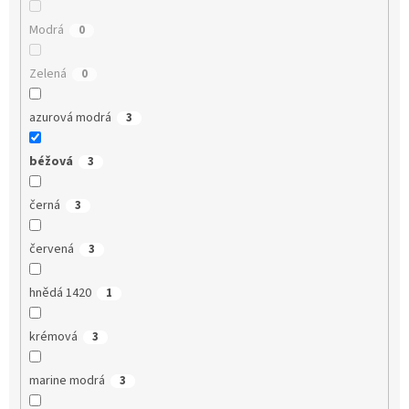
Modrá
0
Zelená
0
azurová modrá
3
béžová
3
černá
3
červená
3
hnědá 1420
1
krémová
3
marine modrá
3