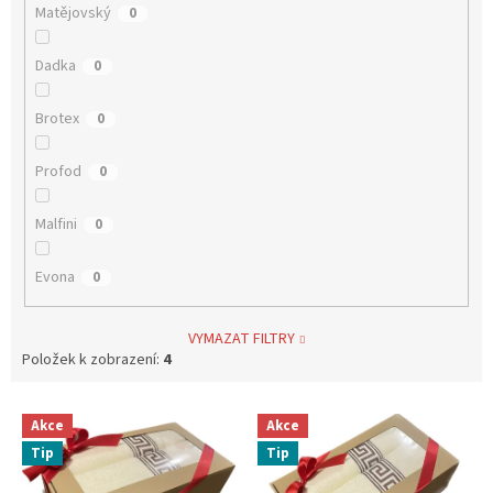
Matějovský
0
Dadka
0
Brotex
0
Profod
0
Malfini
0
Evona
0
VYMAZAT FILTRY
Položek k zobrazení:
4
V
Akce
Akce
ý
Tip
Tip
p
i