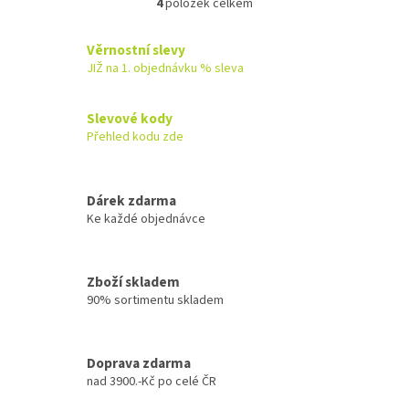
4
položek celkem
O
v
l
Věrnostní slevy
á
JIŽ na 1. objednávku % sleva
d
a
c
Slevové kody
í
Přehled kodu zde
p
r
v
k
Dárek zdarma
y
Ke každé objednávce
v
ý
p
Zboží skladem
i
90% sortimentu skladem
s
u
Doprava zdarma
nad 3900.-Kč po celé ČR