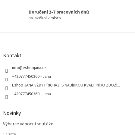
Doručení 2-7 pracovních dnů
na jakékoliv místo
Z
á
p
a
Kontakt
t
í
info
@
eshopjana.cz
+420777450360 - Jana
Eshop JANA VŽDY PŘICHÁZÍ S NABÍDKOU KVALITNÍHO ZBOŽÍ...
+420777450360 - Jana
Novinky
Výherce vánoční soutěže
1.2.2026