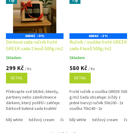
Tip
Tip
300 Kč
–0 %
600 Kč
–3 %
Dárková sada ručník froté
Ručník / osuška froté GREEK
GREEK sada 2 kusů 500g/m2
sada 4 kusů 500g/m2
Skladem
Skladem
Průměrné
Průměrné
hodnocení
hodnocení
299 Kč
580 Kč
/ ks
/ ks
produktu
produktu
je
je
DETAIL
DETAIL
5,0
5,0
z
z
Překvapte své blízké, klienty,
Froté ručník a osuška GREEK 500
5
5
partnery nebo zaměstnance
g/m2 Sada obsahuje: (vždy z
hvězdiček.
hvězdiček.
dárkem, který potěší i zahřeje.
jedné barvy) ručník 50x100 - 2x
Dárkově balená sada kvalitní
osuška 70x140 - 2x
osušky a ručníků je nejen
praktická, ale i stylová....
bílý white
béžový cream
černý black
bílý white
tmavě modrý navy
béžový cream
čern