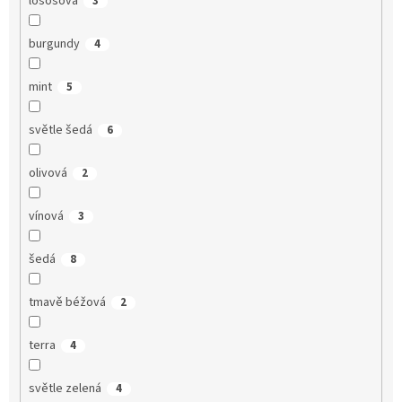
lososová
3
burgundy
4
mint
5
světle šedá
6
olivová
2
vínová
3
šedá
8
tmavě béžová
2
terra
4
světle zelená
4