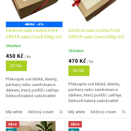
s
p
r
o
480 Kč
–6 %
d
Dárková sada osuška froté
Dárková sada osuška froté
u
GREEK sada 2 kusů 500g/m2
GREEK sada 2 kusy 500g/m2
k
Skladem
Průměrné
t
Skladem
hodnocení
450 Kč
ů
/ ks
produktu
470 Kč
/ ks
je
DETAIL
5,0
DETAIL
z
Překvapte své blízké, klienty,
5
Překvapte své blízké, klienty,
partnery nebo zaměstnance
hvězdiček.
partnery nebo zaměstnance
dárkem, který potěší i zahřeje.
dárkem, který potěší i zahřeje.
Dárkově balená sada kvalitní
Dárkově balená sada kvalitní
osušky a ručníků je nejen
osušky a ručníků je nejen
praktická, ale i stylová....
bílý white
béžový cream
černý black
praktická, ale i stylová....
bílý white
tmavě modrý navy
béžový cream
čern
Akce
Akce