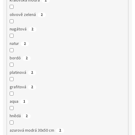
královská modrá
2
olivově zelená
2
nugátová
2
natur
2
bordó
2
platinová
2
grafitová
2
aqua
1
hnědá
2
azurová modrá 30x50 cm
2