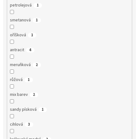
petrolejová
1
smetanová
1
oříšková
1
antracit
4
meruňková
2
růžová
1
mix barev
2
sandy písková
1
cihlová
3