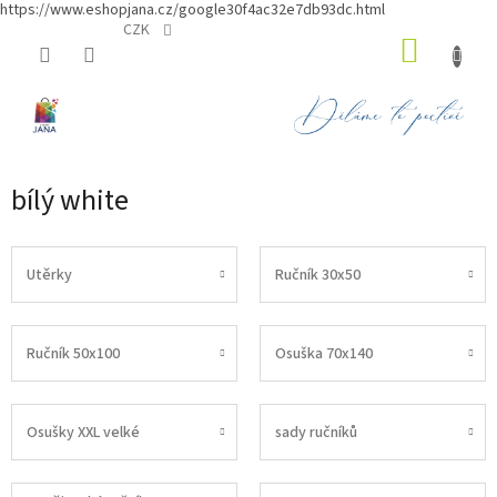
https://www.eshopjana.cz/google30f4ac32e7db93dc.html
Přejít
CZK
NÁKUP
na
obsah
KOŠÍK
bílý white
Utěrky
Ručník 30x50
Ručník 50x100
Osuška 70x140
Osušky XXL velké
sady ručníků