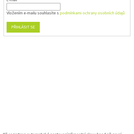
E-mail
Vložením e-mailu souhlasíte s
podmínkami ochrany osobních údajů
PŘIHLÁSIT SE