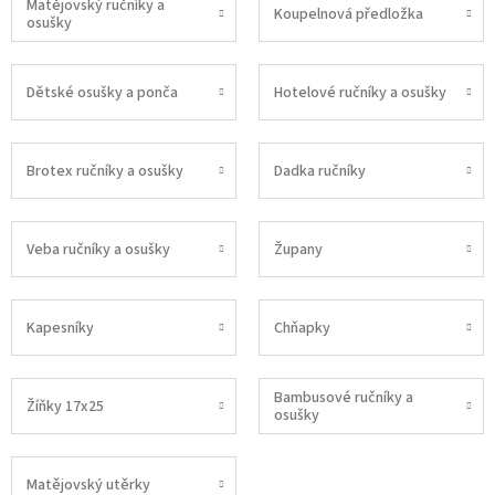
Matějovský ručníky a
Koupelnová předložka
osušky
Dětské osušky a ponča
Hotelové ručníky a osušky
Brotex ručníky a osušky
Dadka ručníky
Veba ručníky a osušky
Župany
Kapesníky
Chňapky
Bambusové ručníky a
Žíňky 17x25
osušky
Matějovský utěrky