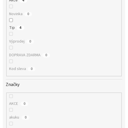
Akce
4
Novinka
0
Tip
4
Výprodej
0
DOPRAVA ZDARMA
0
Kod sleva
0
Značky
AKCE
0
akuku
0