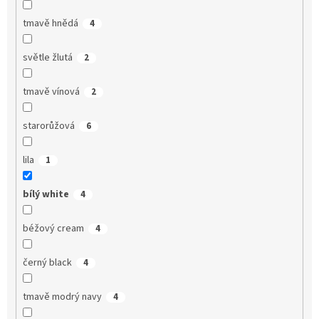
tmavě hnědá
4
světle žlutá
2
tmavě vínová
2
starorůžová
6
lila
1
bílý white
4
béžový cream
4
černý black
4
tmavě modrý navy
4