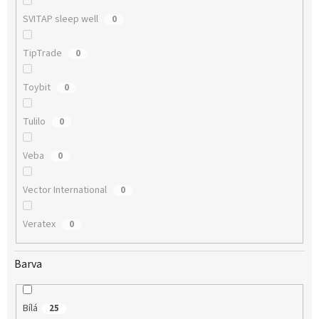
SVITAP sleep well
0
TipTrade
0
Toybit
0
Tulilo
0
Veba
0
Vector International
0
Veratex
0
Barva
Bílá
25