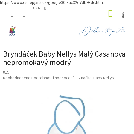
https://www.eshopjana.cz/google30f4ac32e7db93dc.html
Přejít
CZK
NÁKUP
na
obsah
KOŠÍK
Bryndáček Baby Nellys Malý Casanova
nepromokavý modrý
819
Průměrné
Neohodnoceno
Podrobnosti hodnocení
Značka:
Baby Nellys
hodnocení
produktu
je
0,0
z
5
hvězdiček.