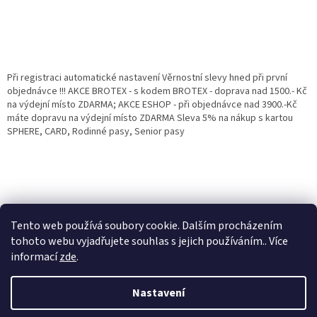
Při registraci automatické nastavení Věrnostní slevy hned při první
objednávce !!! AKCE BROTEX - s kodem BROTEX - doprava nad 1500.- Kč
na výdejní místo ZDARMA; AKCE ESHOP - při objednávce nad 3900.-Kč
máte dopravu na výdejní místo ZDARMA Sleva 5% na nákup s kartou
SPHERE, CARD, Rodinné pasy, Senior pasy
Tento web používá soubory cookie. Dalším procházením
tohoto webu vyjadřujete souhlas s jejich používáním.. Více
informací
zde
.
Vytvořil Shoptet
Věrnostní porgram: Již od první objednávky s registrací automaticky
Nastavení
nastavená Věrnostní sleva 3% - 10% na Všechny Vaše další nákupy. Čím
víc nakoupíte, tím větší slevu můžete získat. Vaše objednávky se sčítají.