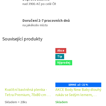
nad 3900.-Kč po celé ČR
Doručení 2-7 pracovních dnů
na jakékoliv místo
Související produkty
Akce
Tip
Výprodej
139 Kč
až
–21 %
Kvalitní bavlněná plenka -
AKCE Body New Baby dlouhý
Tetra Premium, 70x80 cm -
rukáv se šedým lemem,
Duha, růžovo/modrá, Baby
výběr velikostí
Skladem > 20ks
Skladem
Průměrné
Průměrné
Nellys