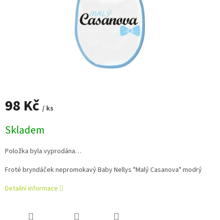
98 Kč
/ ks
Měrná
Skladem
cena:
Položka byla vyprodána…
Froté bryndáček nepromokavý Baby Nellys "Malý Casanova" modrý
Detailní informace