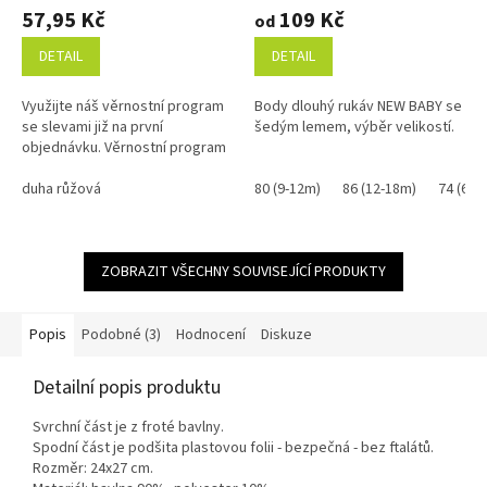
hodnocení
hodnocení
57,95 Kč
109 Kč
od
produktu
produktu
je
je
DETAIL
DETAIL
5,0
5,0
z
z
Využijte náš věrnostní program
Body dlouhý rukáv NEW BABY se
5
5
se slevami již na první
šedým lemem, výběr velikostí.
hvězdiček.
hvězdiček.
objednávku. Věrnostní program
duha růžová
80 (9-12m)
86 (12-18m)
74 (6-9
ZOBRAZIT VŠECHNY SOUVISEJÍCÍ PRODUKTY
Popis
Podobné (3)
Hodnocení
Diskuze
Detailní popis produktu
Svrchní část je z froté bavlny.
Spodní část je podšita plastovou folii - bezpečná - bez ftalátů.
Rozměr: 24x27 cm.