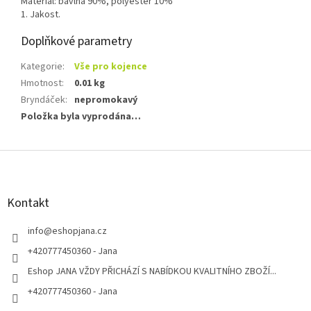
Materiál: bavlna 90%, polyester 10%
1. Jakost.
Doplňkové parametry
Kategorie
:
Vše pro kojence
Hmotnost
:
0.01 kg
Bryndáček
:
nepromokavý
Položka byla vyprodána…
Z
á
p
a
Kontakt
t
í
info
@
eshopjana.cz
+420777450360 - Jana
Eshop JANA VŽDY PŘICHÁZÍ S NABÍDKOU KVALITNÍHO ZBOŽÍ...
+420777450360 - Jana