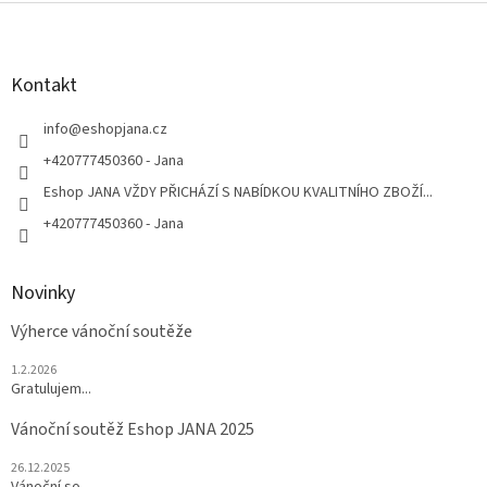
Z
á
p
a
Kontakt
t
í
info
@
eshopjana.cz
+420777450360 - Jana
Eshop JANA VŽDY PŘICHÁZÍ S NABÍDKOU KVALITNÍHO ZBOŽÍ...
+420777450360 - Jana
Novinky
Výherce vánoční soutěže
1.2.2026
Gratulujem...
Vánoční soutěž Eshop JANA 2025
26.12.2025