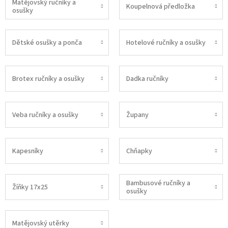
Matějovský ručníky a
Koupelnová předložka
osušky
Dětské osušky a ponča
Hotelové ručníky a osušky
Brotex ručníky a osušky
Dadka ručníky
Veba ručníky a osušky
Župany
Kapesníky
Chňapky
Bambusové ručníky a
Žíňky 17x25
osušky
Matějovský utěrky