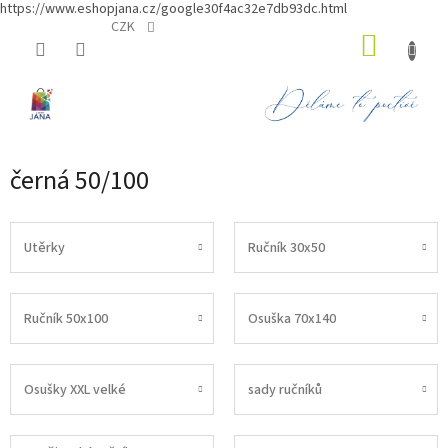
https://www.eshopjana.cz/google30f4ac32e7db93dc.html
Přejít
CZK
NÁKUP
na
obsah
KOŠÍK
černá 50/100
Utěrky
Ručník 30x50
Ručník 50x100
Osuška 70x140
Osušky XXL velké
sady ručníků