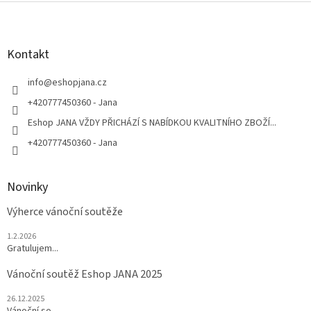
Z
á
p
a
Kontakt
t
í
info
@
eshopjana.cz
+420777450360 - Jana
Eshop JANA VŽDY PŘICHÁZÍ S NABÍDKOU KVALITNÍHO ZBOŽÍ...
+420777450360 - Jana
Novinky
Výherce vánoční soutěže
1.2.2026
Gratulujem...
Vánoční soutěž Eshop JANA 2025
26.12.2025