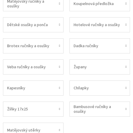
Matějovský ručníky a
Koupelnová předložka
osušky
Dětské osušky a ponča
Hotelové ručníky a osušky
Brotex ručníky a osušky
Dadka ručníky
Veba ručníky a osušky
Župany
Kapesníky
Chňapky
Bambusové ručníky a
Žíňky 17x25
osušky
Matějovský utěrky