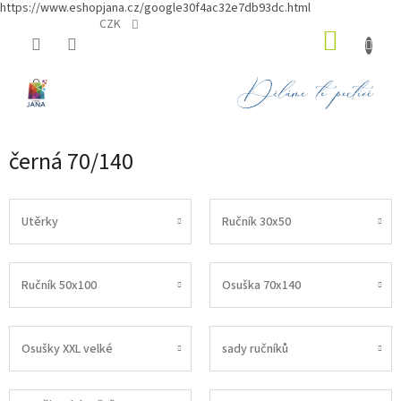
https://www.eshopjana.cz/google30f4ac32e7db93dc.html
Přejít
CZK
NÁKUP
na
obsah
KOŠÍK
černá 70/140
Utěrky
Ručník 30x50
Ručník 50x100
Osuška 70x140
Osušky XXL velké
sady ručníků