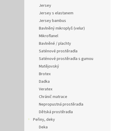
Jersey
Jersey s elastanem
Jersey bambus
Bavlněný mikroplyš (velur)
Mikroflanel
Bavlněné / plachty
Saténové prostěradla
Saténové prostěradla s gumou
Matějovský
Brotex
Dadka
Veratex
Chránič matrace
Nepropustná prostěradla
Dětská prostěradla
Peřiny, deky
Deka