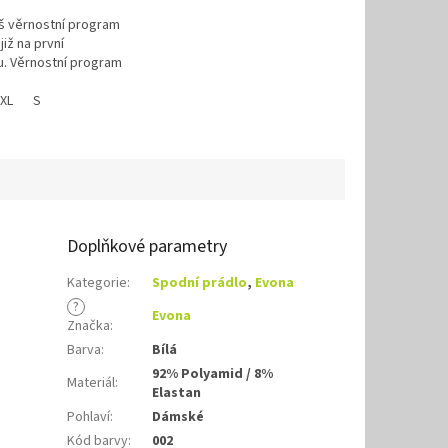
áš věrnostní program
již na první
. Věrnostní program
XL
S
Doplňkové parametry
Kategorie
:
Spodní prádlo
,
Evona
?
Evona
Značka
:
Barva
:
Bílá
92% Polyamid / 8%
Materiál
:
Elastan
Pohlaví
:
Dámské
Kód barvy
:
002