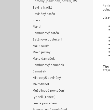
Domovy, penziony, hotely, MŠ
Širok
Bavlna hladká
voln
Bavlněný satén
Vlas
Krep
Flanel
Bambusový satén
Saténové povlečení
Mako satén
Mako jersey
Mako damašek
Bambusový damašek
Tip:
stej
Damašek
Mikroplyš bavlněný
Mikroflanel
Mušelínové povlečení
Lyocell (Tencel)
Lněné povlečení
Francouzské povlečení