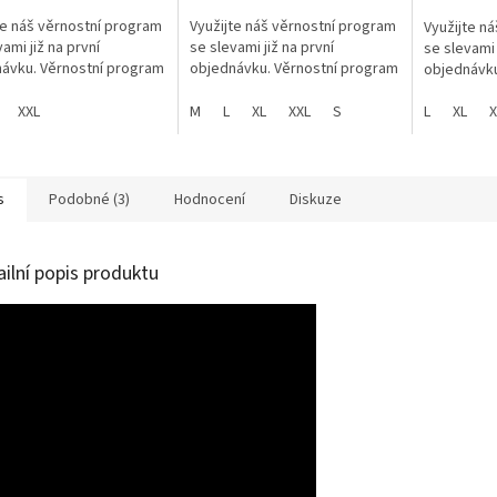
te náš věrnostní program
Využijte náš věrnostní program
Využijte n
ami již na první
se slevami již na první
se slevami 
ávku. Věrnostní program
objednávku. Věrnostní program
objednávku
XXL
M
L
XL
XXL
S
L
XL
X
s
Podobné (3)
Hodnocení
Diskuze
ailní popis produktu