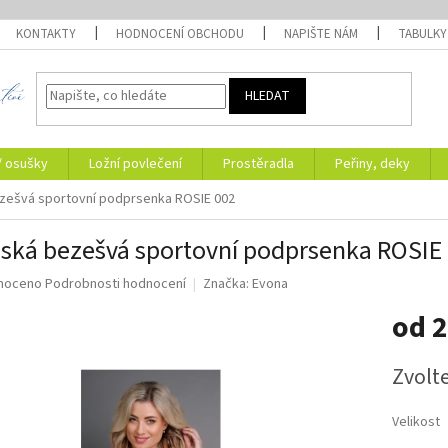
KONTAKTY
HODNOCENÍ OBCHODU
NAPIŠTE NÁM
TABULKY
HLEDAT
/ osušky
Ložní povlečení
Prostěradla
Peřiny, deky
zešvá sportovní podprsenka ROSIE 002
ká bezešvá sportovní podprsenka ROSIE
né
noceno
Podrobnosti hodnocení
Značka:
Evona
ní
od
2
u
Měrná
Zvolt
cena:
ek.
Velikost