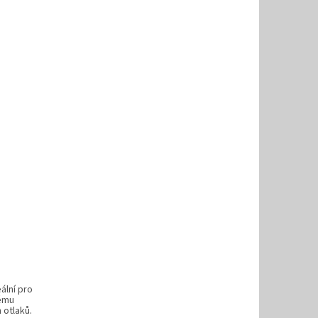
ální pro
vému
 otlaků.