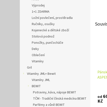
Výprodej
1+1 ZDARMA
Ložní povlečení, prostěradla
Souvi
Ručníky, osušky
Kojenecké a dětské zboží
Stolová podnož
Ponožky, punčocháče
Deky
Oblečení
Vitamíny
Gril
Pánsk
Vitamíny JML+ Bewit
ASPE
Vitamíny JML
BEWIT
Potraviny, káva, nápoje BEWIT
6
od
TČM - Tradiční čínská medicína BEWIT
Kč
Parfémy a vůně BEWIT