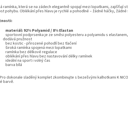
á ramínka, která se na zádech elegantně spojují mezi lopatkami, zajišťují sta
ost pohybu. Oblékání přes hlavu je rychlé a pohodlné – žádné háčky, žádné s
tnosti:
materiál: 92% Polyamid / 8% Elastan
sportovní podprsenka je ze směsi polyesteru a polyamidu s elastanem, 
dodává pružnost
bez kostic
- přirozené pohodlí bez tlačení
široká
ramínka spojená mezi lopatkami
ramínka bez délkové regulace
oblékání přes hlavu bez nastavování délky ramínek
ideální na sport i volný čas
barva bílá
Pro dokonale sladěný komplet zkombinujte s bezešvými kalhotkami
K NIC
né barvě.