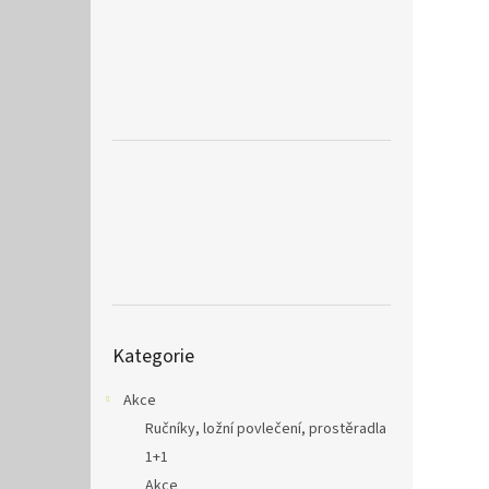
a
n
e
l
Přeskočit
Kategorie
kategorie
Akce
Ručníky, ložní povlečení, prostěradla
1+1
Akce