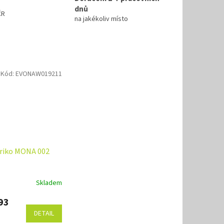
dnů
ČR
na jakékoliv místo
Kód:
EVONAW019211
riko MONA 002
Skladem
93
DETAIL