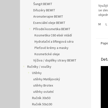
Šungit BEWIT
Využij
Difuzéry BEWIT
se slev
objedn
Aromaterapie BEWIT
Esenciální oleje BEWIT
M
L
Přírodní kosmetika BEWIT
Kosmetika C60 elixír mládí
Hydratační a liftingová séra
Popi
Pleťové krémy a masky
Kosmetické oleje
Det
Výživa / doplňky stravy BEWIT
Ručníky / osušky
Utěrky
utěrky Matějovský
utěrky Brotex
utěrky ostatní
Ručník 30x50
Ručník 50x100