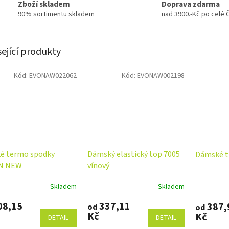
Zboží skladem
Doprava zdarma
90% sortimentu skladem
nad 3900.-Kč po celé 
sející produkty
Kód:
EVONAW022062
Kód:
EVONAW002198
é termo spodky
Dámský elastický top 7005
Dámské t
N NEW
vínový
Skladem
Skladem
08,15
337,11
387,
od
od
Kč
Kč
DETAIL
DETAIL