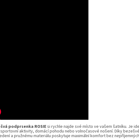
ešvá podprsenka
ROSIE
si rychle najde své místo ve vašem šatníku. Je ide
í sportovní aktivity, domácí pohodu nebo volnočasové nošení. Díky bezeš
edení a pružnému materiálu poskytuje maximální komfort bez nepříjemných