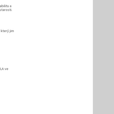
bilitu a
tarosti.
který jim
OLA
ve