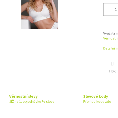
Využijte 
Věrnostn
Detailní 
TISK
Věrnostní slevy
Slevové kody
JIŽ na 1. objednávku % sleva
Přehled kodu zde