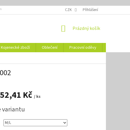
 VELIKOSTÍ
OZNAČENÍ DEN
NÁVODY NA ÚDRŽBU
CZK
Přihlášení
VYSVĚTLENÍ
NÁKUPNÍ
Prázdný košík
KOŠÍK
Kojenecké zboží
Oblečení
Pracovní oděvy
Vše pro HO
 002
52,41 Kč
/ ks
e variantu