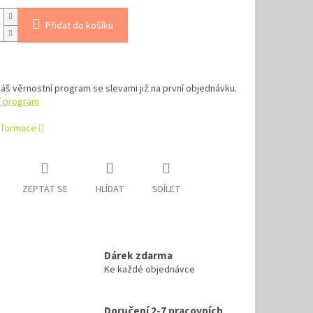
Přidat do košíku
náš věrnostní program se slevami již na první objednávku.
í program
informace
ZEPTAT SE
HLÍDAT
SDÍLET
Dárek zdarma
Ke každé objednávce
Doručení 2-7 pracovních