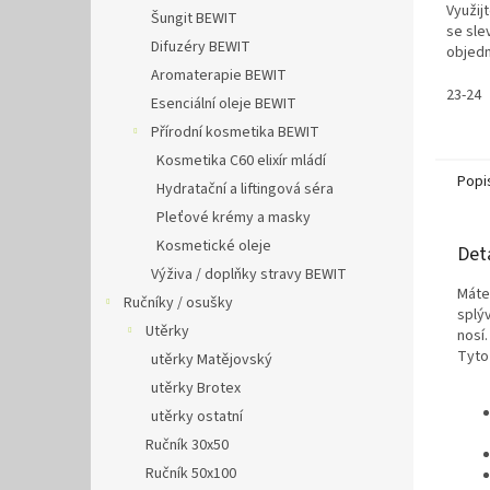
Využij
Šungit BEWIT
se slev
Difuzéry BEWIT
objedn
Aromaterapie BEWIT
23-24
Esenciální oleje BEWIT
Přírodní kosmetika BEWIT
Kosmetika C60 elixír mládí
Popi
Hydratační a liftingová séra
Pleťové krémy a masky
Kosmetické oleje
Det
Výživa / doplňky stravy BEWIT
Máte 
Ručníky / osušky
splý
Utěrky
nosí
Tyt
utěrky Matějovský
utěrky Brotex
utěrky ostatní
Ručník 30x50
Ručník 50x100