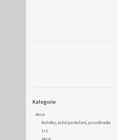
a
n
e
l
Přeskočit
Kategorie
kategorie
Akce
Ručníky, ložní povlečení, prostěradla
1+1
Akce