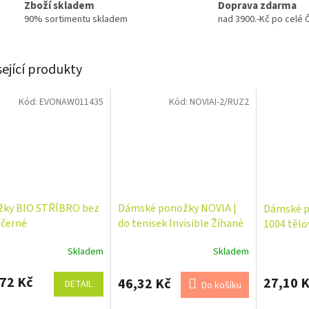
Zboží skladem
Doprava zdarma
90% sortimentu skladem
nad 3900.-Kč po celé 
sející produkty
Kód:
EVONAW011435
Kód:
NOVIAI-2/RUZ2
ky BIO STŘÍBRO bez
Dámské ponožky NOVIA |
Dámské 
černé
do tenisek Invisible Žíhané
1004 tělo
I-2
Skladem
Skladem
72 Kč
27,10 
46,32 Kč
DETAIL
Do košíku