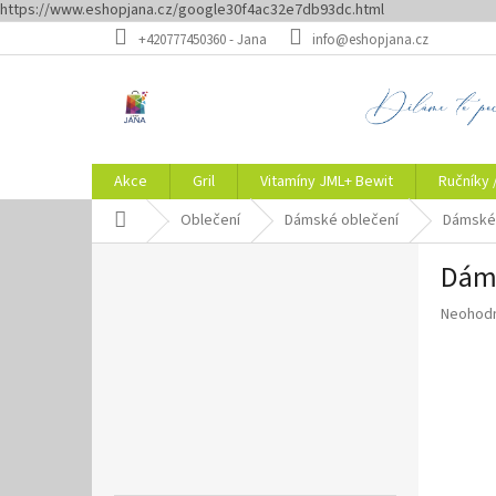
https://www.eshopjana.cz/google30f4ac32e7db93dc.html
Přejít
+420777450360 - Jana
info@eshopjana.cz
na
obsah
Akce
Gril
Vitamíny JML+ Bewit
Ručníky 
Domů
Oblečení
Dámské oblečení
Dámské 
P
Dáms
o
s
Průměr
Neohod
t
hodnoce
r
produkt
a
je
n
0,0
z
n
5
í
hvězdič
p