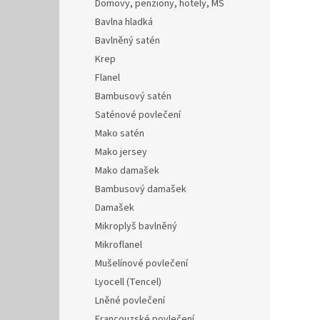
Domovy, penziony, hotely, MŠ
Bavlna hladká
Bavlněný satén
Krep
Flanel
Bambusový satén
Saténové povlečení
Mako satén
Mako jersey
Mako damašek
Bambusový damašek
Damašek
Mikroplyš bavlněný
Mikroflanel
Mušelínové povlečení
Lyocell (Tencel)
Lněné povlečení
Francouzské povlečení