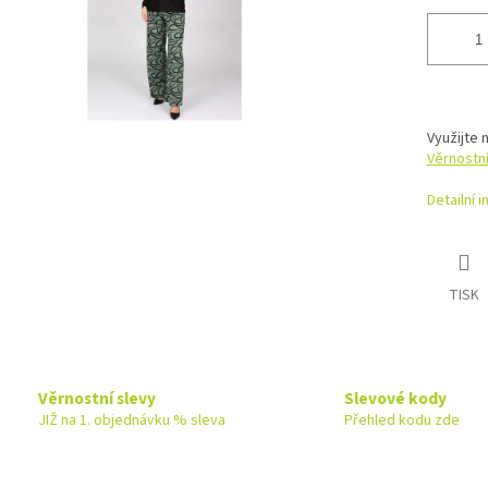
Využijte 
Věrnostn
Detailní 
TISK
Věrnostní slevy
Slevové kody
JIŽ na 1. objednávku % sleva
Přehled kodu zde