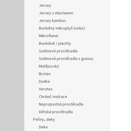
Jersey
Jersey s elastanem
Jersey bambus
Bavlněný mikroplyš (velur)
Mikroflanel
Bavlněné / plachty
Saténové prostěradla
Saténové prostěradla s gumou
Matějovský
Brotex
Dadka
Veratex
Chránič matrace
Nepropustná prostěradla
Dětská prostěradla
Peřiny, deky
Deka