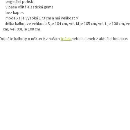
originální potisk
v pase všitá elastická guma
bez kapes
modelka je vysoká 173 cm a má velikost M
délka kalhot ve velikosti S je 104 cm, vel. M je 105 cm, vel. L je 106 cm, vel
cm, vel. XXL je 108 cm
Doplňte kalhoty o některé z našich
triček
nebo halenek z aktuální kolekce.