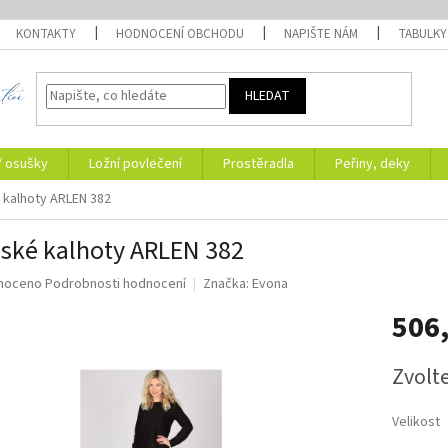
KONTAKTY
HODNOCENÍ OBCHODU
NAPIŠTE NÁM
TABULKY
HLEDAT
/ osušky
Ložní povlečení
Prostěradla
Peřiny, deky
kalhoty ARLEN 382
ké kalhoty ARLEN 382
né
noceno
Podrobnosti hodnocení
Značka:
Evona
ní
506
u
Měrná
Zvolt
cena:
ek.
Velikost