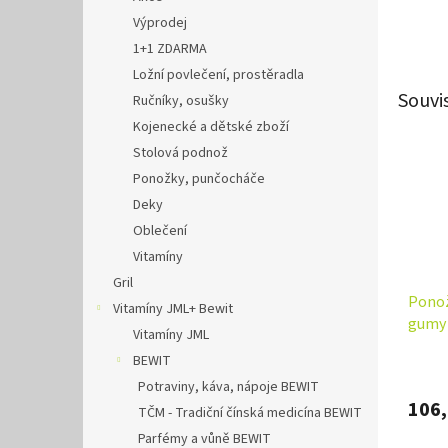
Výprodej
1+1 ZDARMA
Ložní povlečení, prostěradla
Souvi
Ručníky, osušky
Kojenecké a dětské zboží
Stolová podnož
Ponožky, punčocháče
Deky
Oblečení
Vitamíny
Gril
Ponož
Vitamíny JML+ Bewit
gumy 
Vitamíny JML
BEWIT
Potraviny, káva, nápoje BEWIT
106,
TČM - Tradiční čínská medicína BEWIT
Parfémy a vůně BEWIT