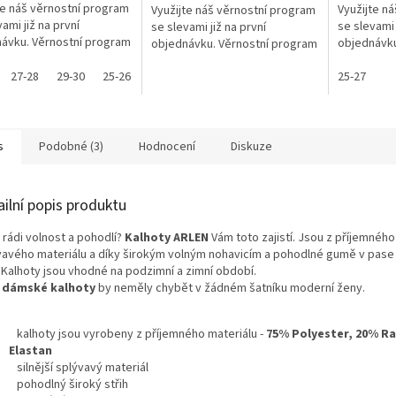
te náš věrnostní program
Využijte n
Využijte náš věrnostní program
ami již na první
se slevami 
se slevami již na první
ávku. Věrnostní program
objednávku
objednávku. Věrnostní program
27-28
29-30
25-26
31-32
25-27
s
Podobné (3)
Hodnocení
Diskuze
ailní popis produktu
rádi volnost a pohodlí
?
Kalhoty
ARLEN
Vám toto zajistí. Jsou z příjemného
vavého materiálu a díky širokým volným nohavicím a pohodlné gumě v pase
. Kalhoty jsou vhodné na podzimní a zimní období.
o
dámské kalhoty
by neměly chybět v žádném šatníku moderní ženy.
kalhoty jsou vyrobeny z příjemného materiálu -
75% Polyester, 20% R
Elastan
silnější splývavý materiál
pohodlný široký střih