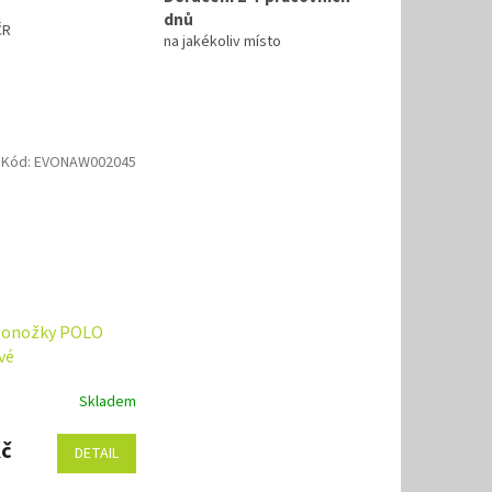
dnů
ČR
na jakékoliv místo
Kód:
EVONAW002045
ponožky POLO
vé
Skladem
Kč
DETAIL