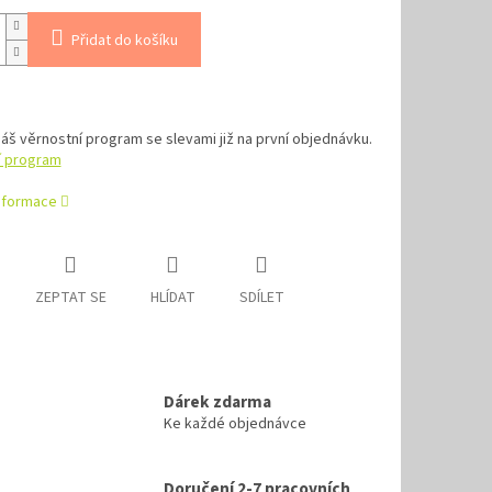
Přidat do košíku
náš věrnostní program se slevami již na první objednávku.
í program
informace
ZEPTAT SE
HLÍDAT
SDÍLET
Dárek zdarma
Ke každé objednávce
Doručení 2-7 pracovních