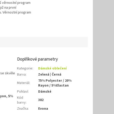
áš věrnostní program
již na první
. Věrnostní program
Doplňkové parametry
Kategorie
:
Dámské oblečení
 se skvěle
Barva
:
Zelená | Černá
75% Polyester / 20%
Materiál
:
Rayon / 5%Elastan
Pohlaví
:
Dámské
ayon, 5%
Kód
382
barvy
:
Značka
:
Evona