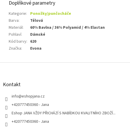
Doplňkové parametry
Kategorie
:
Ponožky/punčocháče
Barva
:
Tělová
Materiál
:
60% Bavlna / 36% Polyamid / 4% Elastan
Pohlaví
:
Dámské
Kód barvy
:
620
Značka
:
Evona
Z
á
p
a
Kontakt
t
í
info
@
eshopjana.cz
+420777450360 - Jana
Eshop JANA VŽDY PŘICHÁZÍ S NABÍDKOU KVALITNÍHO ZBOŽÍ...
+420777450360 - Jana