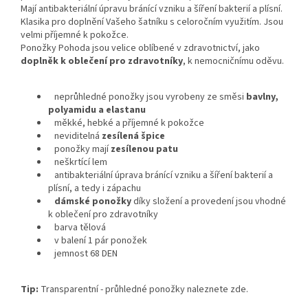
Mají antibakteriální úpravu bránící vzniku a šíření bakterií a plísní.
Klasika pro doplnění Vašeho šatníku s celoročním využitím. Jsou
velmi příjemné k pokožce.
Ponožky Pohoda jsou velice oblíbené v zdravotnictví, jako
doplněk k oblečení pro zdravotníky
, k nemocničnímu oděvu.
neprůhledné ponožky jsou vyrobeny ze směsi
bavlny,
polyamidu a elastanu
měkké, hebké a příjemné k pokožce
neviditelná
zesílená špice
ponožky mají
zesílenou patu
neškrtící lem
antibakteriální úprava bránící vzniku a šíření bakterií a
plísní, a tedy i zápachu
dámské ponožky
díky složení a provedení jsou vhodné
k oblečení pro zdravotníky
barva tělová
v balení 1 pár ponožek
jemnost 68 DEN
Tip:
Transparentní - průhledné ponožky naleznete zde.