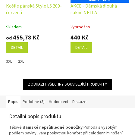
Košile pánská Style LS 209-
AKCE - Dámská dlouhá
červená
sukně NELLA
Skladem
Vyprodáno
455,78 Kč
440 Kč
od
DETAIL
DETAIL
3XL
2XL
ZOBRAZIT VŠECHNY SOUVISEJÍCÍ PRODUKTY
Popis
Podobné (3)
Hodnocení
Diskuze
Detailní popis produktu
Tělové
dámské neprůhledné ponožky
Pohoda s vysokým
podílem bavlny, Vám poskytnou komfort při celodenním nošení.