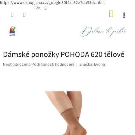
https://www.eshopjana.cz/google30f4ac32e7db93dc.html
Přejít
CZK
NÁKUP
na
obsah
KOŠÍK
Dámské ponožky POHODA 620 tělové
Průměrné
Neohodnoceno
Podrobnosti hodnocení
Značka:
Evona
hodnocení
produktu
je
0,0
z
5
hvězdiček.