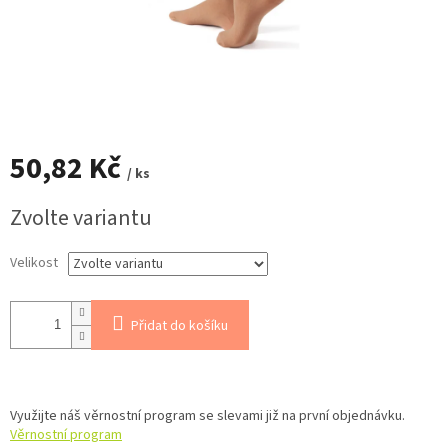
50,82 Kč
/ ks
Měrná
Zvolte variantu
cena:
Velikost
Přidat do košíku
Využijte náš věrnostní program se slevami již na první objednávku.
Věrnostní program