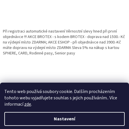
Při registraci automatické nastavení Věrnostní slevy hned při první
objednávce !!! AKCE BROTEX - s kodem BROTEX - doprava nad 1500.- Kč
na výdejní místo ZDARMA; AKCE ESHOP - při objednávce nad 3900.-Kč
máte dopravu na výdejní místo ZDARMA Sleva 5% na nákup s kartou
SPHERE, CARD, Rodinné pasy, Senior pasy
Tento web používá soubory cookie. Dalším procházením
tohoto webu vyjadřujete souhlas s jejich používáním.. Více
informací
zde
.
Vytvořil Shoptet
Věrnostní porgram: Již od první objednávky s registrací automaticky
Nastavení
nastavená Věrnostní sleva 3% - 10% na Všechny Vaše další nákupy. Čím
víc nakoupíte, tím větší slevu můžete získat. Vaše objednávky se sčítají.