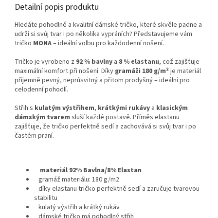
Detailní popis produktu
Hledáte pohodlné a kvalitní dámské tričko, které skvěle padne a
udrží si svůj tvar i po několika vypráních? Představujeme vám
tričko
MONA
– ideální volbu pro každodenní nošení.
Tričko je vyrobeno z
92 % bavlny
a
8 % elastanu
, což zajišťuje
maximální komfort při nošení. Díky
gramáži 180 g/m²
je materiál
příjemně pevný, neprůsvitný a přitom prodyšný – ideální pro
celodenní pohodlí.
Střih s
kulatým výstřihem
,
krátkými rukávy
a
klasickým
dámským tvarem
sluší každé postavě. Příměs elastanu
zajišťuje, že tričko perfektně sedí a zachovává si svůj tvar i po
častém praní.
materiál 92% Bavlna/8% Elastan
gramáž materiálu: 180 g/m2
díky elastanu tričko perfektně sedí a zaručuje tvarovou
stabilitu
kulatý výstřih a krátký rukáv
dámské tričko
má pohodlný střih