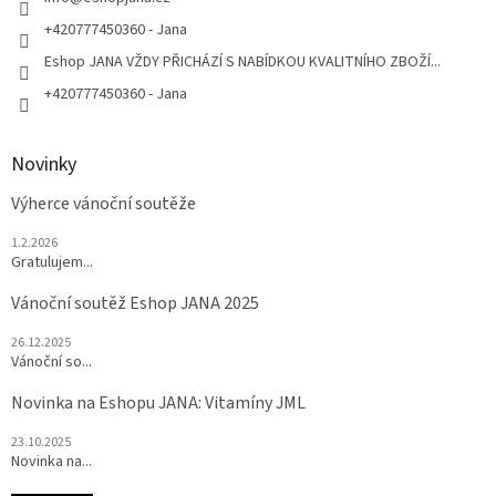
í
+420777450360 - Jana
Eshop JANA VŽDY PŘICHÁZÍ S NABÍDKOU KVALITNÍHO ZBOŽÍ...
+420777450360 - Jana
Novinky
Výherce vánoční soutěže
1.2.2026
Gratulujem...
Vánoční soutěž Eshop JANA 2025
26.12.2025
Vánoční so...
Novinka na Eshopu JANA: Vitamíny JML
23.10.2025
Novinka na...