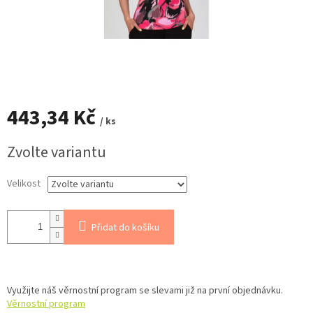
443,34 Kč
/ ks
Měrná
Zvolte variantu
cena:
Velikost
Přidat do košíku
Využijte náš věrnostní program se slevami již na první objednávku.
Věrnostní program