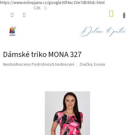
https://www.eshopjana.cz/google30f4ac32e7db93dc.html
Přejít
CZK
NÁKUP
na
obsah
KOŠÍK
Dámské triko MONA 327
Průměrné
Neohodnoceno
Podrobnosti hodnocení
Značka:
Evona
hodnocení
produktu
je
0,0
z
5
hvězdiček.