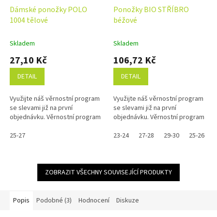
Dámské ponožky POLO
Ponožky BIO STŘÍBRO
1004 tělové
béžové
Skladem
Skladem
27,10 Kč
106,72 Kč
DETAIL
DETAIL
Využijte náš věrnostní program
Využijte náš věrnostní program
se slevami již na první
se slevami již na první
objednávku. Věrnostní program
objednávku. Věrnostní program
25-27
23-24
27-28
29-30
25-26
ZOBRAZIT VŠECHNY SOUVISEJÍCÍ PRODUKTY
Popis
Podobné (3)
Hodnocení
Diskuze