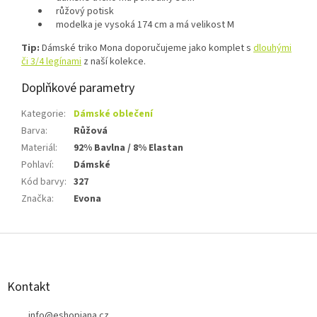
růžový potisk
modelka je vysoká 174 cm a má velikost M
Tip:
Dámské triko Mona doporučujeme jako komplet s
dlouhými
či 3/4 legínami
z naší kolekce.
Doplňkové parametry
Kategorie
:
Dámské oblečení
Barva
:
Růžová
Materiál
:
92% Bavlna / 8% Elastan
Pohlaví
:
Dámské
Kód barvy
:
327
Značka
:
Evona
Z
á
p
a
Kontakt
t
info
@
eshopjana.cz