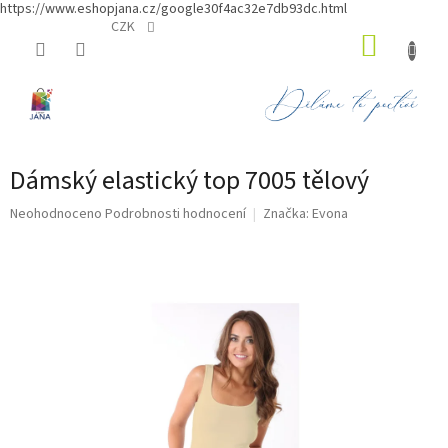
https://www.eshopjana.cz/google30f4ac32e7db93dc.html
Přejít
CZK
NÁKUP
na
obsah
KOŠÍK
Dámský elastický top 7005 tělový
Průměrné
Neohodnoceno
Podrobnosti hodnocení
Značka:
Evona
hodnocení
produktu
je
0,0
z
5
hvězdiček.