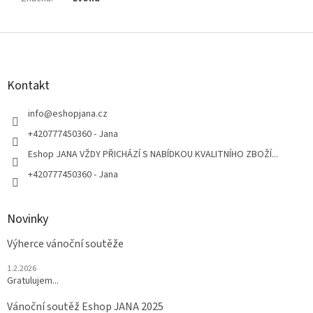
Z
á
p
a
Kontakt
t
í
info
@
eshopjana.cz
+420777450360 - Jana
Eshop JANA VŽDY PŘICHÁZÍ S NABÍDKOU KVALITNÍHO ZBOŽÍ...
+420777450360 - Jana
Novinky
Výherce vánoční soutěže
1.2.2026
Gratulujem...
Vánoční soutěž Eshop JANA 2025