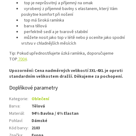
top
je neprůsvitný a příjemný na omak
vyrobený z příjemné
bavlny s elastanem
, který Vám
poskytne komfort při nošení
top má široká ramínka
barva tělová
perfektně sedí a je tvarově stabilní
můžete nosit jako top v létě nebo ji oceníte jako spodní
vrstvu v chladnějších měsících
Tip:
Pokud upřednostňujete úzká ramínka, doporučujeme
TOP
7004
.
Upozornění: Cena nadměrných velikostí 3XL-4XL je oproti
standardním velikostem dražší. Děkujeme za pochopení.
Doplňkové parametry
Kategorie
:
Oblečení
Barva
:
Tělová
Materiál
:
94% Bavlna / 6% Elastan
Pohlaví
:
Dámské
Kód barvy
:
2103
Značka
:
Evona