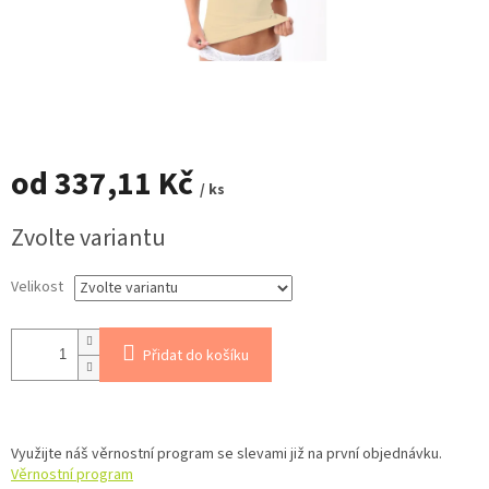
od
337,11 Kč
/ ks
Měrná
Zvolte variantu
cena:
Velikost
Přidat do košíku
Využijte náš věrnostní program se slevami již na první objednávku.
Věrnostní program