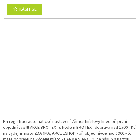
PŘIHLÁSIT SE
Při registraci automatické nastavení Věrnostní slevy hned při první
objednávce !!! AKCE BROTEX - s kodem BROTEX - doprava nad 1500.- Kč
na výdejní místo ZDARMA; AKCE ESHOP - při objednávce nad 3900.-Kč
máte dopravu na výdejní místo ZDARMA Sleva 5% na nákup s kartou