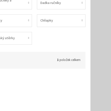
učníky a
Dadka ručníky
ky
Chňapky
ský utěrky
1
položek celkem