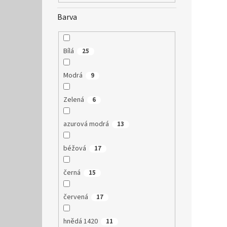
Barva
Bílá
25
Modrá
9
Zelená
6
azurová modrá
13
béžová
17
černá
15
červená
17
hnědá 1420
11