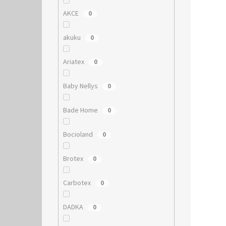
AKCE
0
akuku
0
Ariatex
0
Baby Nellys
0
Bade Home
0
Bocioland
0
Brotex
0
Carbotex
0
DADKA
0