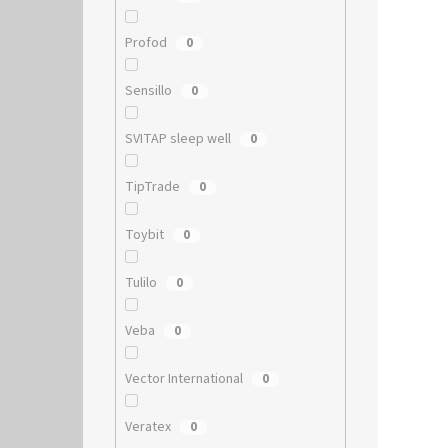
Profod
0
Sensillo
0
SVITAP sleep well
0
TipTrade
0
Toybit
0
Tulilo
0
Veba
0
Vector International
0
Veratex
0