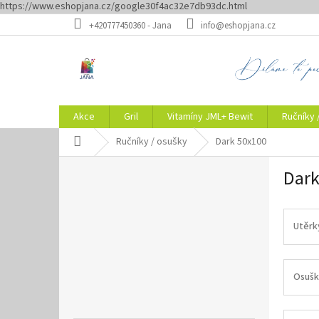
https://www.eshopjana.cz/google30f4ac32e7db93dc.html
Přejít
+420777450360 - Jana
info@eshopjana.cz
na
obsah
Akce
Gril
Vitamíny JML+ Bewit
Ručníky 
Domů
Ručníky / osušky
Dark 50x100
P
Dark
o
s
t
r
Utěrk
a
n
n
Osušk
í
p