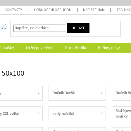
KONTAKTY
HODNOCENÍ OBCHODU
NAPIŠTE NÁM
TABULKY
HLEDAT
/ osušky
Ložní povlečení
Prostěradla
Peřiny, deky
 50x100
y
Ručník 30x50
Ručník 5
Matějovs
y XXL velké
sady ručníků
osušky