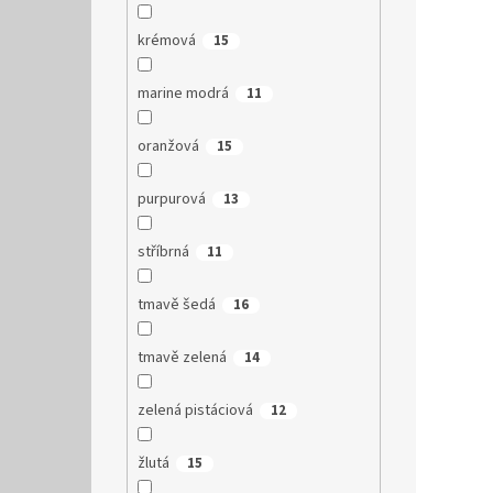
krémová
15
marine modrá
11
oranžová
15
purpurová
13
stříbrná
11
tmavě šedá
16
tmavě zelená
14
zelená pistáciová
12
žlutá
15