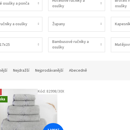
Hotelové ručníky a
Brotex r
é osušky a ponča
osušky
osušky
ručníky a osušky
Župany
Kapesní
Bambusové ručníky a
 17x25
Matějov
osušky
nější
Nejdražší
Nejprodávanější
Abecedně
Kód:
82998/30X
nka