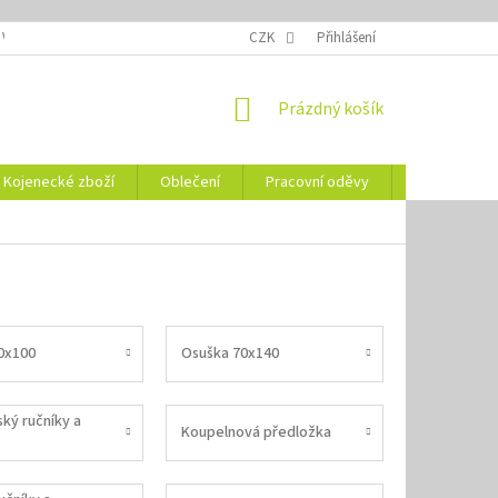
 VELIKOSTÍ
OZNAČENÍ DEN
NÁVODY NA ÚDRŽBU
CZK
Přihlášení
VYSVĚTLENÍ
NÁKUPNÍ
Prázdný košík
KOŠÍK
Kojenecké zboží
Oblečení
Pracovní oděvy
Vše pro HO
0x100
Osuška 70x140
ký ručníky a
Koupelnová předložka