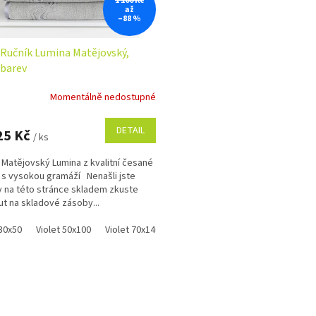
1 100 Kč
až
–88 %
Ručník Lumina Matějovský,
 barev
Momentálně nedostupné
DETAIL
25 Kč
/ ks
 Matějovský Lumina z kvalitní česané
 s vysokou gramáží Nenašli jste
y na této stránce skladem zkuste
t na skladové zásoby...
 30x50
Violet 50x100
Violet 70x140
Grey 30x50
Grey 50x100
Gre
O
v
l
á