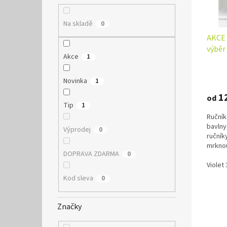
o
k
d
t
Na skladě
0
u
ů
k
AKCE 
t
výběr
Akce
1
ů
Novinka
1
1
od
Tip
1
Ručník
bavlny
Výprodej
0
ručník
mrknou
DOPRAVA ZDARMA
0
Violet
Kod sleva
0
Značky