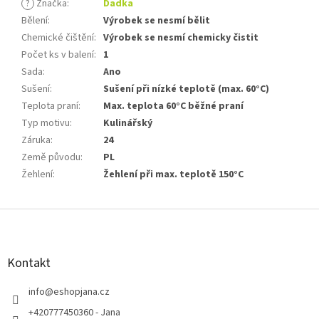
?
Značka
:
Dadka
Bělení
:
Výrobek se nesmí bělit
Chemické čištění
:
Výrobek se nesmí chemicky čistit
Počet ks v balení
:
1
Sada
:
Ano
Sušení
:
Sušení při nízké teplotě (max. 60°C)
Teplota praní
:
Max. teplota 60°C běžné praní
Typ motivu
:
Kulinářský
Záruka
:
24
Země původu
:
PL
Žehlení
:
Žehlení při max. teplotě 150°C
Z
á
p
a
Kontakt
t
í
info
@
eshopjana.cz
+420777450360 - Jana