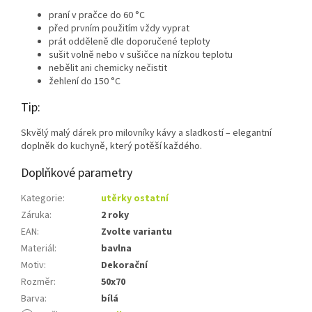
praní v pračce do 60 °C
před prvním použitím vždy vyprat
prát odděleně dle doporučené teploty
sušit volně nebo v sušičce na nízkou teplotu
nebělit ani chemicky nečistit
žehlení do 150 °C
Tip:
Skvělý malý dárek pro milovníky kávy a sladkostí – elegantní
doplněk do kuchyně, který potěší každého.
Doplňkové parametry
Kategorie
:
utěrky ostatní
Záruka
:
2 roky
EAN
:
Zvolte variantu
Materiál
:
bavlna
Motiv
:
Dekorační
Rozměr
:
50x70
Barva
:
bílá