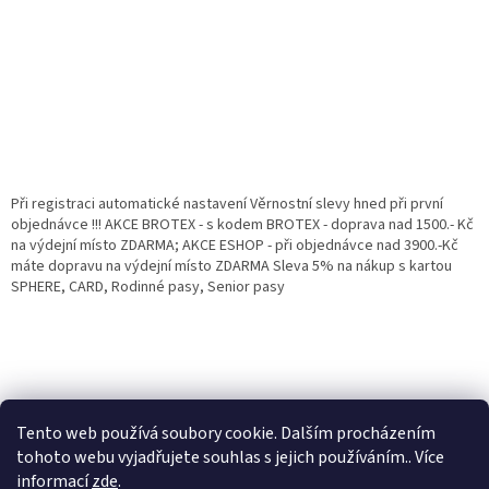
Při registraci automatické nastavení Věrnostní slevy hned při první
objednávce !!! AKCE BROTEX - s kodem BROTEX - doprava nad 1500.- Kč
na výdejní místo ZDARMA; AKCE ESHOP - při objednávce nad 3900.-Kč
máte dopravu na výdejní místo ZDARMA Sleva 5% na nákup s kartou
SPHERE, CARD, Rodinné pasy, Senior pasy
Tento web používá soubory cookie. Dalším procházením
tohoto webu vyjadřujete souhlas s jejich používáním.. Více
informací
zde
.