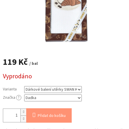
119 Kč
/ bal
Měrná
Vyprodáno
cena:
Varianta
Značka
?
Přidat do košíku