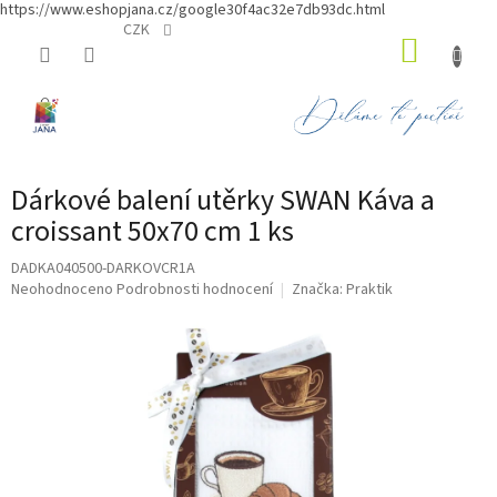
https://www.eshopjana.cz/google30f4ac32e7db93dc.html
Přejít
CZK
NÁKUP
na
obsah
KOŠÍK
Dárkové balení utěrky SWAN Káva a
croissant 50x70 cm 1 ks
DADKA040500-DARKOVCR1A
Průměrné
Neohodnoceno
Podrobnosti hodnocení
Značka:
Praktik
hodnocení
produktu
je
0,0
z
5
hvězdiček.