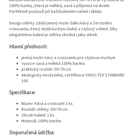
každou domácnost. Utěrka o rozměru 50×70 cm je vyrobena ze
100% bavlny, která je měkká, savá a příjemná na dotek.
Perfektně poslouží při každodenním vaření i úklidu.
Design utěrky zdobí jemný motiv šálku kávy a čerstvého
croissantu, který dodá kuchyni útulný a stylový vzhled. Díky
elegantnímu balení je utěrka vhodná i jako dárek.
Hlavní přednosti:
jemný motiv kávy a croissantu pro stylovou kuchyni
vysoce savá a měkká 100% bavlna
praktický rozměr 50×70 cm
ekologicky nezávadná, certifikace OEKO-TEX STANDARD
100
Specifikace:
Název: Káva a croissant 1 ks
Rozměr utěrky: 50×70 cm
Obsah balení: 1 ks
Materiál: 100% bavlna
Doporučená údržba: