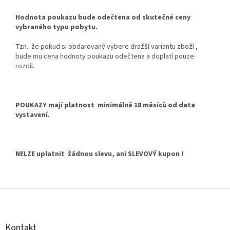
Hodnota poukazu bude odečtena od skutečné ceny
vybraného typu pobytu.
Tzn.: že pokud si obdarovaný vybere dražší variantu zboží ,
bude mu cena hodnoty poukazu odečtena a doplatí pouze
rozdíl.
POUKAZY mají platnost minimálně 18 měsíců od data
vystavení.
NELZE uplatnit žádnou slevu, ani SLEVOVÝ kupon !
Z
á
p
a
Kontakt