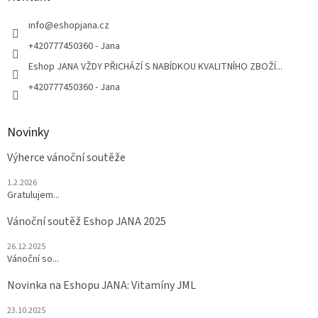
t
í
info
@
eshopjana.cz
+420777450360 - Jana
Eshop JANA VŽDY PŘICHÁZÍ S NABÍDKOU KVALITNÍHO ZBOŽÍ...
+420777450360 - Jana
Novinky
Výherce vánoční soutěže
1.2.2026
Gratulujem...
Vánoční soutěž Eshop JANA 2025
26.12.2025
Vánoční so...
Novinka na Eshopu JANA: Vitamíny JML
23.10.2025