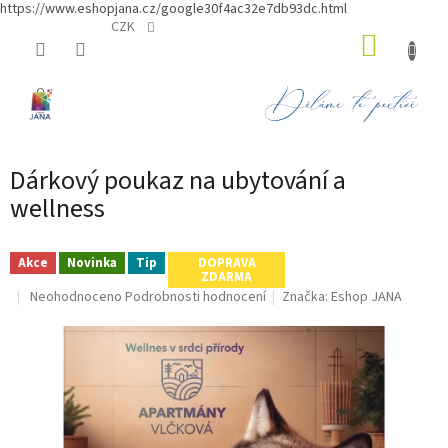
https://www.eshopjana.cz/google30f4ac32e7db93dc.html
Přejít
CZK
NÁKUP
na
obsah
KOŠÍK
Dárkový poukaz na ubytování a
wellness
Akce
Novinka
Tip
DOPRAVA
ZDARMA
Průměrné
Neohodnoceno
Podrobnosti hodnocení
Značka:
Eshop JANA
hodnocení
produktu
je
0,0
z
5
hvězdiček.