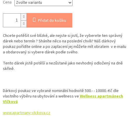
Cena
Přidat do košíku
Chcete potěšit své blízké, ale nejste si jistí, že vyberete ten správný
dárek nebo termín ? Sháníte něco na poslední chvíli? Náš dárkový
poukaz pořídíte online a po zaplacení jej můžete mít obratem v e‑mailu
a obdarovaný si vybere dárek podle svého.
Tento dárek jistě potěší a nezůstané jako nevhodný odložený na dně
skříně.
Dárkový poukaz ve vybrané nominální hodnotě 500.- - 10000.-Kč dle
vlastního výběru na ubytování a wellness ve
Wellness apartmánech
Vlčková
www.apartmany-vlckova.cz