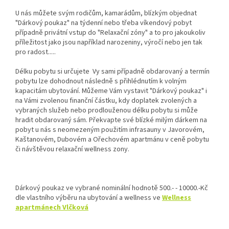
U nás můžete svým rodičům, kamarádům, blízkým objednat
"Dárkový poukaz" na týdenní nebo třeba víkendový pobyt
případně privátní vstup do "Relaxační zóny" a to pro jakoukoliv
příležitost jako jsou například narozeniny, výročí nebo jen tak
pro radost.....
Délku pobytu si určujete Vy sami případně obdarovaný a termín
pobytu lze dohodnout následně s přihlédnutím k volným
kapacitám ubytování. Můžeme Vám vystavit "Dárkový poukaz" i
na Vámi zvolenou finanční částku, kdy doplatek zvolených a
vybraných služeb nebo prodlouženou délku pobytu si může
hradit obdarovaný sám. Překvapte své blízké milým dárkem na
pobyt u nás s neomezeným použitím infrasauny v Javorovém,
Kaštanovém, Dubovém a Ořechovém apartmánu v ceně pobytu
či návštěvou relaxační wellness zony.
Dárkový poukaz ve vybrané nominální hodnotě 500.- - 10000.-Kč
dle vlastního výběru na ubytování a wellness ve
Wellness
apartmánech Vlčková