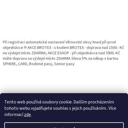
Při registraci automatické nastavení Věrnostní slevy hned při první
objednávce !!! AKCE BROTEX - s kodem BROTEX - doprava nad 1500.- Kč
na výdejní místo ZDARMA; AKCE ESHOP - při objednávce nad 3900.-Kč
máte dopravu na výdejní místo ZDARMA Sleva 5% na nákup s kartou
SPHERE, CARD, Rodinné pasy, Senior pasy
Tento web používá soubory cookie. Dalším procházením
tohoto webu vyjadřujete souhlas s jejich používáním.. Více
informací
zde
.
Vytvořil Shoptet
Věrnostní porgram: Již od první objednávky s registrací automaticky