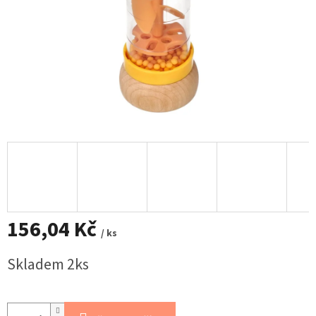
156,04 Kč
/ ks
Měrná
Skladem 2ks
cena: