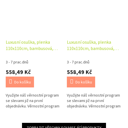
Luxusní osuška, plenka
Luxusní osuška, plenka
110x110cm, bambusová,
110x110cm, bambusová,
Myšky
Veverky
3 - 7 prac.dnů
3 - 7 prac.dnů
558,49 Kč
558,49 Kč
Do košíku
Do košíku
Využijte náš věrnostní program
Využijte náš věrnostní program
se slevami již na první
se slevami již na první
objednávku. Věrnostní program
objednávku. Věrnostní program
ZOBRAZIT VŠECHNY SOUVISEJÍCÍ PRODUKTY