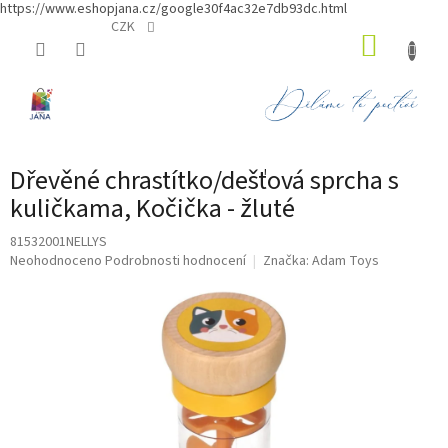
https://www.eshopjana.cz/google30f4ac32e7db93dc.html
Přejít
CZK
NÁKUP
na
obsah
KOŠÍK
Dřevěné chrastítko/dešťová sprcha s
kuličkama, Kočička - žluté
81532001NELLYS
Průměrné
Neohodnoceno
Podrobnosti hodnocení
Značka:
Adam Toys
hodnocení
produktu
je
0,0
z
5
hvězdiček.