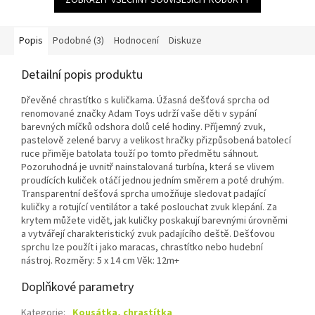
Popis
Podobné (3)
Hodnocení
Diskuze
Detailní popis produktu
Dřevěné chrastítko s kuličkama. Úžasná dešťová sprcha od
renomované značky Adam Toys udrží vaše děti v sypání
barevných míčků odshora dolů celé hodiny. Příjemný zvuk,
pastelově zelené barvy a velikost hračky přizpůsobená batolecí
ruce přiměje batolata touží po tomto předmětu sáhnout.
Pozoruhodná je uvnitř nainstalovaná turbína, která se vlivem
proudících kuliček otáčí jednou jedním směrem a poté druhým.
Transparentní dešťová sprcha umožňuje sledovat padající
kuličky a rotující ventilátor a také poslouchat zvuk klepání. Za
krytem můžete vidět, jak kuličky poskakují barevnými úrovněmi
a vytvářejí charakteristický zvuk padajícího deště. Dešťovou
sprchu lze použít i jako maracas, chrastítko nebo hudební
nástroj. Rozměry: 5 x 14 cm Věk: 12m+
Doplňkové parametry
Kategorie
:
Kousátka, chrastítka