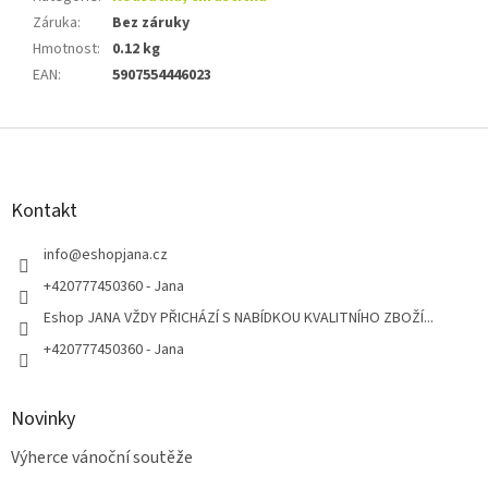
Záruka
:
Bez záruky
Hmotnost
:
0.12 kg
EAN
:
5907554446023
Z
á
p
a
Kontakt
t
í
info
@
eshopjana.cz
+420777450360 - Jana
Eshop JANA VŽDY PŘICHÁZÍ S NABÍDKOU KVALITNÍHO ZBOŽÍ...
+420777450360 - Jana
Novinky
Výherce vánoční soutěže