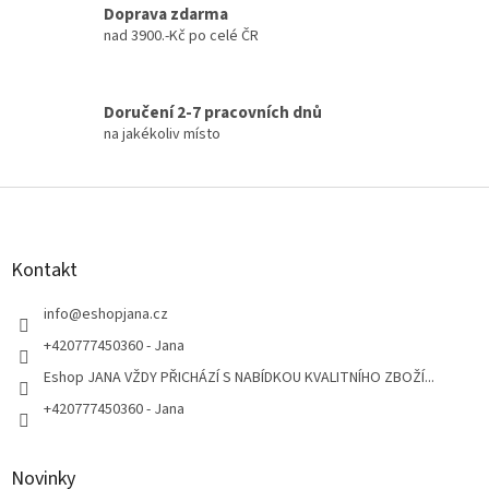
Doprava zdarma
nad 3900.-Kč po celé ČR
Doručení 2-7 pracovních dnů
na jakékoliv místo
Z
á
p
a
Kontakt
t
í
info
@
eshopjana.cz
+420777450360 - Jana
Eshop JANA VŽDY PŘICHÁZÍ S NABÍDKOU KVALITNÍHO ZBOŽÍ...
+420777450360 - Jana
Novinky