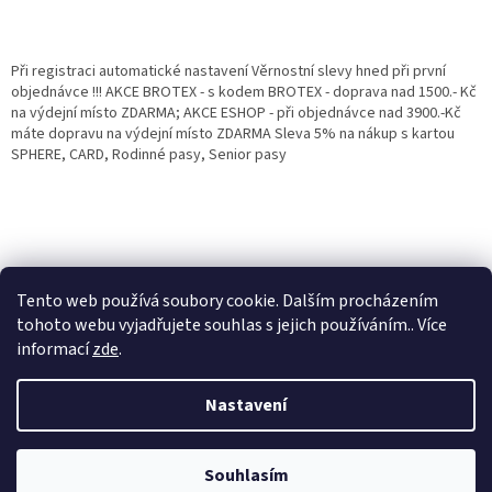
Při registraci automatické nastavení Věrnostní slevy hned při první
objednávce !!! AKCE BROTEX - s kodem BROTEX - doprava nad 1500.- Kč
na výdejní místo ZDARMA; AKCE ESHOP - při objednávce nad 3900.-Kč
máte dopravu na výdejní místo ZDARMA Sleva 5% na nákup s kartou
SPHERE, CARD, Rodinné pasy, Senior pasy
Tento web používá soubory cookie. Dalším procházením
tohoto webu vyjadřujete souhlas s jejich používáním.. Více
informací
zde
.
Vytvořil Shoptet
Věrnostní porgram: Již od první objednávky s registrací automaticky
Nastavení
nastavená Věrnostní sleva 3% - 10% na Všechny Vaše další nákupy. Čím
víc nakoupíte, tím větší slevu můžete získat. Vaše objednávky se sčítají.
Využít můžete i "Slevové kody" nebo DOPRAVU ZDARMA. Přejeme
Copyright 2026
Eshop Jana
. Všechna práva vyhrazena.
příjemný nákup u nás Jana Kotasová Komárková a kolektiv pracovníků
Souhlasím
Eshop JANA