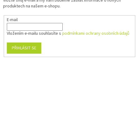
Vložte svůj e-mail a my vám budeme zasílat informace o nových
produktech na našem e-shopu.
E-mail
Vložením e-mailu souhlasíte s
podmínkami ochrany osobních údajů
PŘIHLÁSIT SE