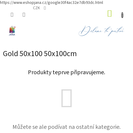
https://www.eshopjana.cz/google30f4ac32e7db93dc.html
Přejít
CZK
NÁKUP
na
obsah
KOŠÍK
Gold 50x100 50x100cm
Produkty teprve připravujeme.
Můžete se ale podívat na ostatní kategorie.