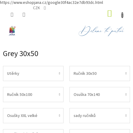
https://www.eshopjana.cz/google30f4ac32e7db93dc.html
Přejít
CZK
NÁKUP
na
obsah
KOŠÍK
Grey 30x50
Utěrky
Ručník 30x50
Ručník 50x100
Osuška 70x140
Osušky XXL velké
sady ručníků