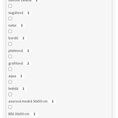
olivově zelená
2
nugátová
2
natur
2
bordó
2
platinová
2
grafitová
2
aqua
1
hnědá
2
azurová modrá 30x50 cm
2
Bílá 30x50 cm
2