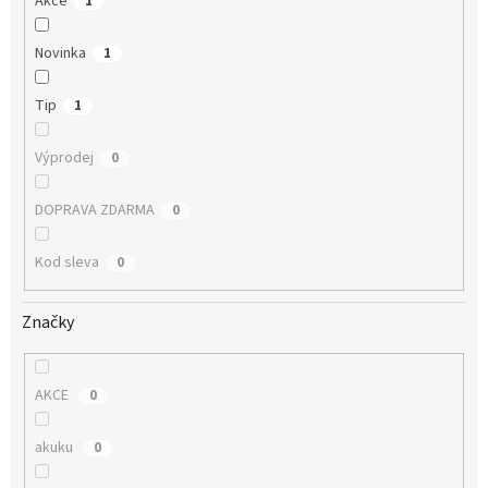
Akce
1
Novinka
1
Tip
1
Výprodej
0
DOPRAVA ZDARMA
0
Kod sleva
0
Značky
AKCE
0
akuku
0