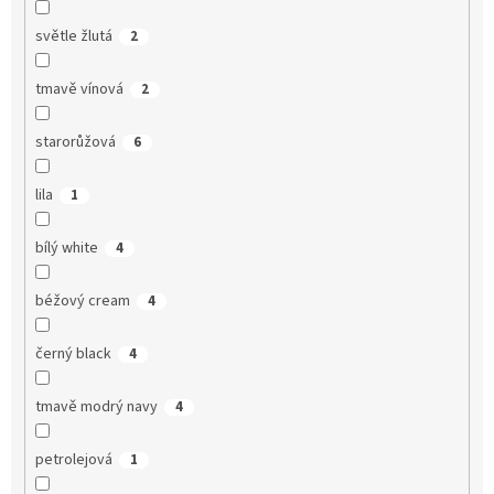
světle žlutá
2
tmavě vínová
2
starorůžová
6
lila
1
bílý white
4
béžový cream
4
černý black
4
tmavě modrý navy
4
petrolejová
1