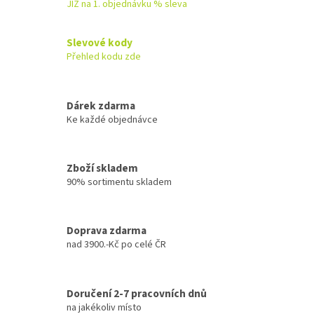
á
JIŽ na 1. objednávku % sleva
d
a
c
Slevové kody
í
Přehled kodu zde
p
r
v
k
Dárek zdarma
y
Ke každé objednávce
v
ý
p
Zboží skladem
i
90% sortimentu skladem
s
u
Doprava zdarma
nad 3900.-Kč po celé ČR
Doručení 2-7 pracovních dnů
na jakékoliv místo