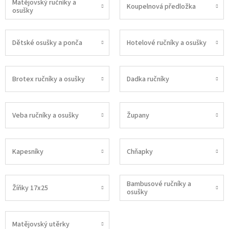
Matějovský ručníky a
Koupelnová předložka
osušky
Dětské osušky a ponča
Hotelové ručníky a osušky
Brotex ručníky a osušky
Dadka ručníky
Veba ručníky a osušky
Župany
Kapesníky
Chňapky
Bambusové ručníky a
Žíňky 17x25
osušky
Matějovský utěrky