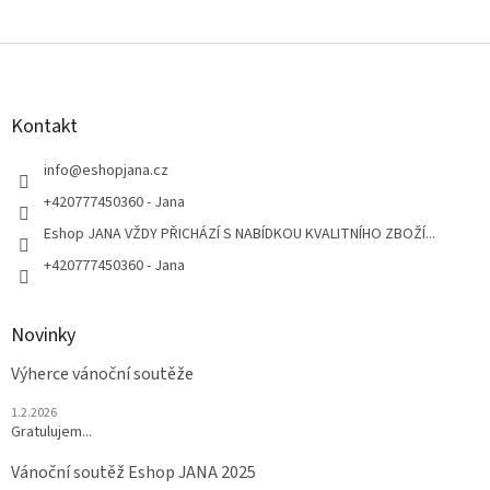
Z
á
p
a
Kontakt
t
í
info
@
eshopjana.cz
+420777450360 - Jana
Eshop JANA VŽDY PŘICHÁZÍ S NABÍDKOU KVALITNÍHO ZBOŽÍ...
+420777450360 - Jana
Novinky
Výherce vánoční soutěže
1.2.2026
Gratulujem...
Vánoční soutěž Eshop JANA 2025