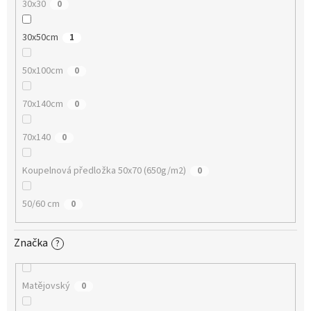
30x30
0
30x50cm
1
50x100cm
0
70x140cm
0
70x140
0
Koupelnová předložka 50x70 (650g/m2)
0
50/60 cm
0
Značka
?
Matějovský
0