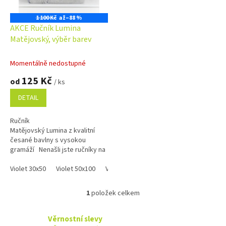
r
o
1 100 Kč
až
–88 %
d
AKCE Ručník Lumina
u
Matějovský, výběr barev
k
t
Momentálně nedostupné
ů
125 Kč
od
/ ks
DETAIL
Ručník
Matějovský Lumina z kvalitní
česané bavlny s vysokou
gramáží Nenašli jste ručníky na
této stránce skladem zkuste
mrknout na skladové zásoby...
Violet 30x50
Violet 50x100
Violet 70x140
Grey 30x50
Grey 50x
1
položek celkem
O
v
l
Věrnostní slevy