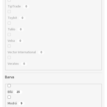
TipTrade
0
Toybit
0
Tulilo
0
Veba
0
Vector International
0
Veratex
0
Barva
Bílá
25
Modrá
9