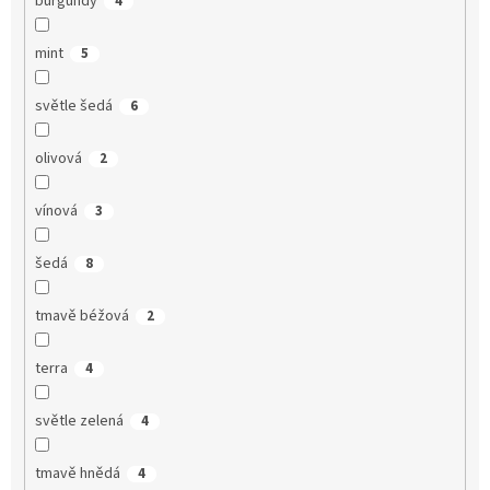
burgundy
4
mint
5
světle šedá
6
olivová
2
vínová
3
šedá
8
tmavě béžová
2
terra
4
světle zelená
4
tmavě hnědá
4