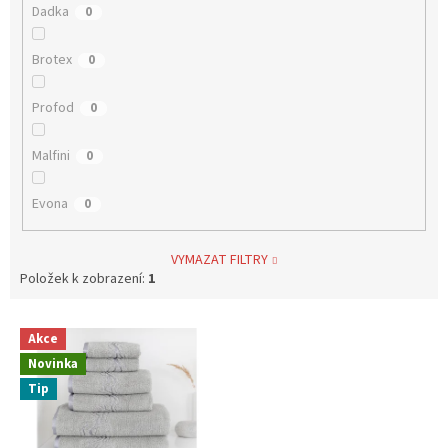
Dadka
0
Brotex
0
Profod
0
Malfini
0
Evona
0
VYMAZAT FILTRY
Položek k zobrazení:
1
V
Akce
ý
Novinka
p
i
Tip
s
p