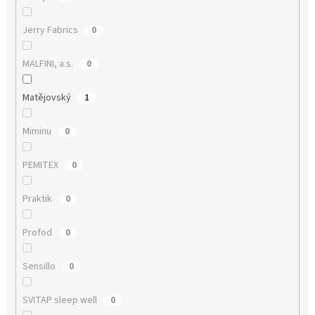
Jerry Fabrics
0
MALFINI, a.s.
0
Matějovský
1
Miminu
0
PEMITEX
0
Praktik
0
Profod
0
Sensillo
0
SVITAP sleep well
0