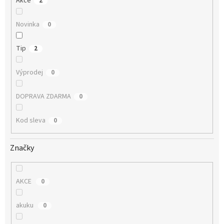
Akce
2
Novinka
0
Tip
2
Výprodej
0
DOPRAVA ZDARMA
0
Kod sleva
0
Značky
AKCE
0
akuku
0