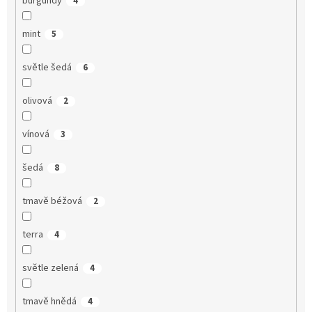
burgundy
4
mint
5
světle šedá
6
olivová
2
vínová
3
šedá
8
tmavě béžová
2
terra
4
světle zelená
4
tmavě hnědá
4