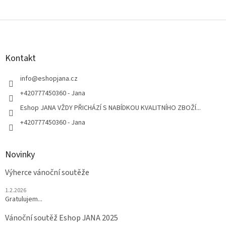
Z
á
p
a
Kontakt
t
í
info
@
eshopjana.cz
+420777450360 - Jana
Eshop JANA VŽDY PŘICHÁZÍ S NABÍDKOU KVALITNÍHO ZBOŽÍ...
+420777450360 - Jana
Novinky
Výherce vánoční soutěže
1.2.2026
Gratulujem...
Vánoční soutěž Eshop JANA 2025