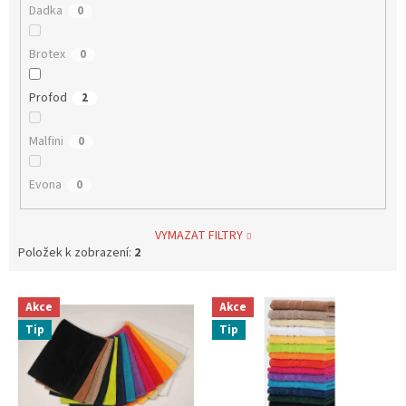
Dadka
0
Brotex
0
Profod
2
Malfini
0
Evona
0
VYMAZAT FILTRY
Položek k zobrazení:
2
V
Akce
Akce
ý
Tip
Tip
p
i
s
p