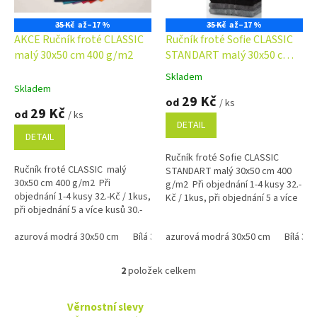
r
o
35 Kč
až
–17 %
35 Kč
až
–17 %
d
AKCE Ručník froté CLASSIC
Ručník froté Sofie CLASSIC
u
malý 30x50 cm 400 g/m2
STANDART malý 30x50 cm
k
400 g/m2
Skladem
Průměrné
t
Skladem
hodnocení
29 Kč
ů
od
/ ks
produktu
29 Kč
od
/ ks
je
DETAIL
4,7
DETAIL
z
Ručník froté Sofie CLASSIC
5
Ručník froté CLASSIC malý
STANDART malý 30x50 cm 400
hvězdiček.
30x50 cm 400 g/m2 Při
g/m2 Při objednání 1-4 kusy 32.-
objednání 1-4 kusy 32.-Kč / 1kus,
Kč / 1kus, při objednání 5 a více
při objednání 5 a více kusů 30.-
kusů 30.-Kč / 1kus Bílá, krémová,
Kč / 1kus Bílá, krémová, béžová
béžová a žlutá...
a žlutá barva...
azurová modrá 30x50 cm
Bílá 30x50 cm
azurová modrá 30x50 cm
žlutá 30x50 cm
zelená p
Bílá 30
2
položek celkem
O
v
l
Věrnostní slevy