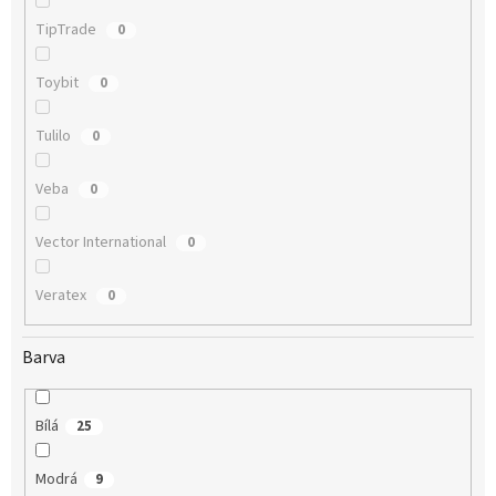
TipTrade
0
Toybit
0
Tulilo
0
Veba
0
Vector International
0
Veratex
0
Barva
Bílá
25
Modrá
9