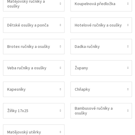
Matějovský ručníky a
Koupelnová předložka
osušky
Dětské osušky a ponča
Hotelové ručníky a osušky
Brotex ručníky a osušky
Dadka ručníky
Veba ručníky a osušky
Župany
Kapesníky
Chňapky
Bambusové ručníky a
Žíňky 17x25
osušky
Matějovský utěrky