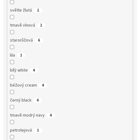
světle žlutá
2
tmavě vínová
2
starorůžová
6
lila
1
bílý white
4
béžový cream
4
černý black
4
tmavě modrý navy
4
petrolejová
1