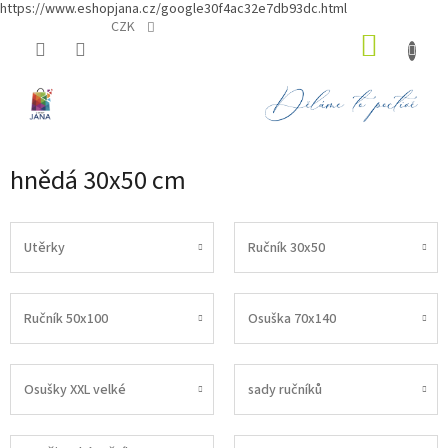
https://www.eshopjana.cz/google30f4ac32e7db93dc.html
Přejít
CZK
NÁKUP
na
obsah
KOŠÍK
hnědá 30x50 cm
Utěrky
Ručník 30x50
Ručník 50x100
Osuška 70x140
Osušky XXL velké
sady ručníků