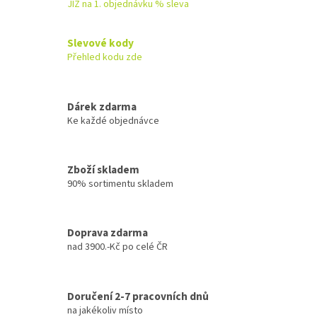
á
JIŽ na 1. objednávku % sleva
d
a
c
Slevové kody
í
Přehled kodu zde
p
r
v
k
Dárek zdarma
y
Ke každé objednávce
v
ý
p
Zboží skladem
i
90% sortimentu skladem
s
u
Doprava zdarma
nad 3900.-Kč po celé ČR
Doručení 2-7 pracovních dnů
na jakékoliv místo