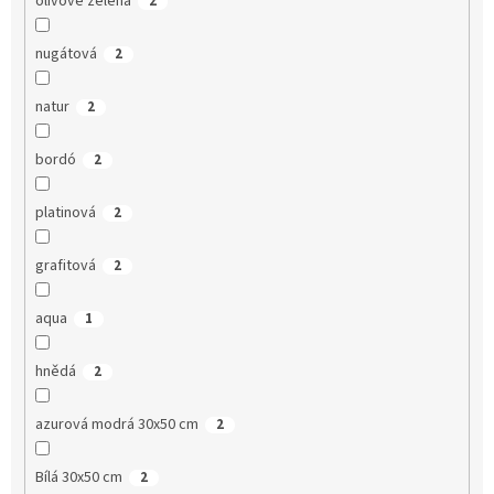
olivově zelená
2
nugátová
2
natur
2
bordó
2
platinová
2
grafitová
2
aqua
1
hnědá
2
azurová modrá 30x50 cm
2
Bílá 30x50 cm
2