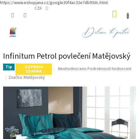
https://www.eshopjana.cz/google30f4ac32e7db93dc.html
Přejít
CZK
NÁKUP
na
obsah
KOŠÍK
Infinitum Petrol povlečení Matějovský
Tip
DOPRAVA
Průměrné
Neohodnoceno
Podrobnosti hodnocení
ZDARMA
hodnocení
Značka:
Matějovský
produktu
je
0,0
z
5
hvězdiček.