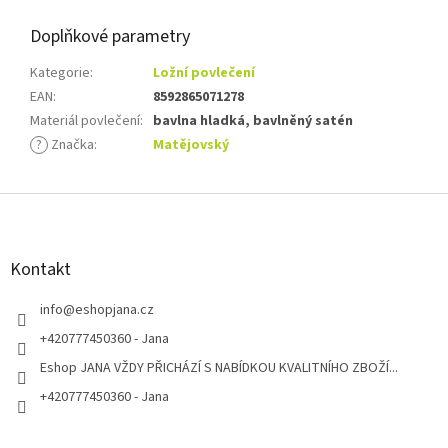
Doplňkové parametry
Kategorie
:
Ložní povlečení
EAN
:
8592865071278
Materiál povlečení
:
bavlna hladká, bavlněný satén
?
Značka
:
Matějovský
Z
á
p
a
Kontakt
t
í
info
@
eshopjana.cz
+420777450360 - Jana
Eshop JANA VŽDY PŘICHÁZÍ S NABÍDKOU KVALITNÍHO ZBOŽÍ...
+420777450360 - Jana