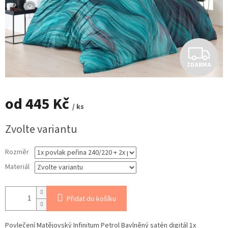
Z
ZDARMA
D
A
od
445 Kč
/ ks
R
Měrná
Zvolte variantu
cena:
M
Rozměr
A
Materiál
Přidat do košíku
Povlečení Matějovský Infinitum Petrol Bavlněný satén digitál 1x