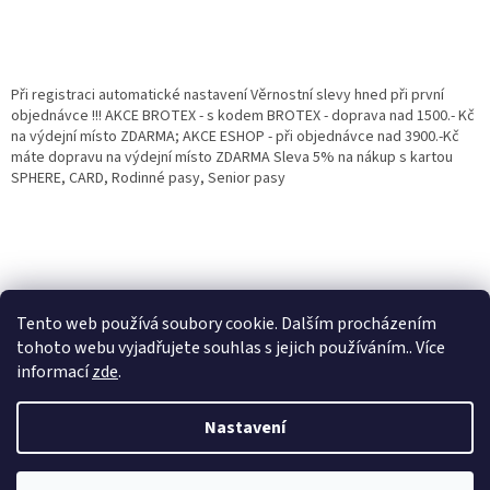
Při registraci automatické nastavení Věrnostní slevy hned při první
objednávce !!! AKCE BROTEX - s kodem BROTEX - doprava nad 1500.- Kč
na výdejní místo ZDARMA; AKCE ESHOP - při objednávce nad 3900.-Kč
máte dopravu na výdejní místo ZDARMA Sleva 5% na nákup s kartou
SPHERE, CARD, Rodinné pasy, Senior pasy
Tento web používá soubory cookie. Dalším procházením
tohoto webu vyjadřujete souhlas s jejich používáním.. Více
informací
zde
.
Vytvořil Shoptet
Věrnostní porgram: Již od první objednávky s registrací automaticky
Nastavení
nastavená Věrnostní sleva 3% - 10% na Všechny Vaše další nákupy. Čím
víc nakoupíte, tím větší slevu můžete získat. Vaše objednávky se sčítají.
Využít můžete i "Slevové kody" nebo DOPRAVU ZDARMA. Přejeme
Copyright 2026
Eshop Jana
. Všechna práva vyhrazena.