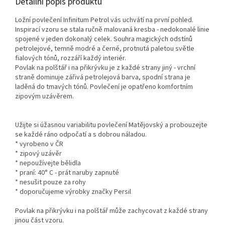
Detailní popis produktu
Ložní povlečení Infinitum Petrol vás uchvátí na první pohled.
Inspirací vzoru se stala ručně malovaná kresba - nedokonalé linie
spojené v jeden dokonalý celek. Souhra magických odstínů
petrolejové, temně modré a černé, protnutá paletou světle
fialových tónů, rozzáří každý interiér.
Povlak na polštář i na přikrývku je z každé strany jiný - vrchní
straně dominuje zářivá petrolejová barva, spodní strana je
laděná do tmavých tónů. Povlečení je opatřeno komfortním
zipovým uzávěrem.
Užijte si úžasnou variabilitu povlečení Matějovský a probouzejte
se každé ráno odpočatí a s dobrou náladou.
* vyrobeno v ČR
* zipový uzávěr
* nepoužívejte bělidla
* praní: 40° C - prát naruby zapnuté
* nesušit pouze za rohy
* doporučujeme výrobky značky Persil
Povlak na přikrývku i na polštář může zachycovat z každé strany
jinou část vzoru.