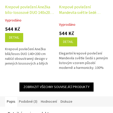
Krepové povlečení Anežka
Krepové povlečení
bílo-lososové DUO 140x200,
Mandevila světle šedé
70x90 cm
140x200, 70x90 cm
Vyprodáno
Průměrné
Vyprodáno
hodnocení
544 Kč
produktu
544 Kč
je
DETAIL
5,0
DETAIL
z
Krepové povlečení Anežka
5
Elegantní krepové povlečení
bílá/losos DUO 140×200 cm
hvězdiček.
Mandevila světle šedá s jemným
nabízí oboustranný design v
listovým vzorem působí
jemných lososových a bílých
moderně a harmonicky. 100%
odstínech. Je vyrobeno ze
bavlna, příjemná údržba bez
100% česané bavlny s
žehlení. Rozměr povlečení je...
nežehlivou krepovou...
ZOBRAZIT VŠECHNY SOUVISEJÍCÍ PRODUKTY
Popis
Podobné (3)
Hodnocení
Diskuze