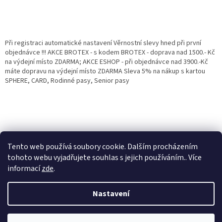
Při registraci automatické nastavení Věrnostní slevy hned při první
objednávce !!! AKCE BROTEX - s kodem BROTEX - doprava nad 1500.- Kč
na výdejní místo ZDARMA; AKCE ESHOP - při objednávce nad 3900.-Kč
máte dopravu na výdejní místo ZDARMA Sleva 5% na nákup s kartou
SPHERE, CARD, Rodinné pasy, Senior pasy
Tento web používá soubory cookie. Dalším procházením
tohoto webu vyjadřujete souhlas s jejich používáním.. Více
informací
zde
.
Vytvořil Shoptet
Věrnostní porgram: Již od první objednávky s registrací automaticky
Nastavení
nastavená Věrnostní sleva 3% - 10% na Všechny Vaše další nákupy. Čím
víc nakoupíte, tím větší slevu můžete získat. Vaše objednávky se sčítají.
Využít můžete i "Slevové kody" nebo DOPRAVU ZDARMA. Přejeme
Copyright 2026
Eshop Jana
. Všechna práva vyhrazena.