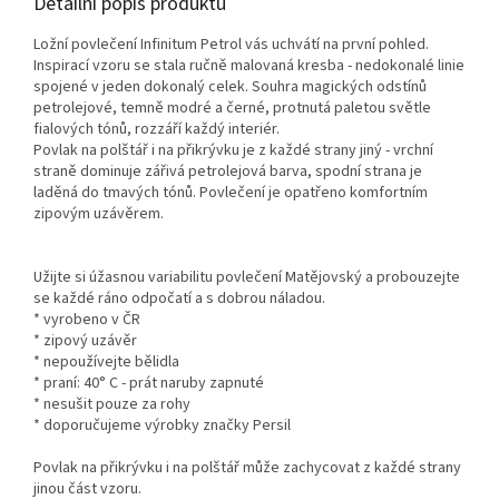
Detailní popis produktu
Ložní povlečení Infinitum Petrol vás uchvátí na první pohled.
Inspirací vzoru se stala ručně malovaná kresba - nedokonalé linie
spojené v jeden dokonalý celek. Souhra magických odstínů
petrolejové, temně modré a černé, protnutá paletou světle
fialových tónů, rozzáří každý interiér.
Povlak na polštář i na přikrývku je z každé strany jiný - vrchní
straně dominuje zářivá petrolejová barva, spodní strana je
laděná do tmavých tónů. Povlečení je opatřeno komfortním
zipovým uzávěrem.
Užijte si úžasnou variabilitu povlečení Matějovský a probouzejte
se každé ráno odpočatí a s dobrou náladou.
* vyrobeno v ČR
* zipový uzávěr
* nepoužívejte bělidla
* praní: 40° C - prát naruby zapnuté
* nesušit pouze za rohy
* doporučujeme výrobky značky Persil
Povlak na přikrývku i na polštář může zachycovat z každé strany
jinou část vzoru.