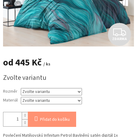
Z
ZDARMA
D
A
od
445 Kč
/ ks
R
Měrná
Zvolte variantu
cena:
M
Rozměr
A
Materiál
Přidat do košíku
Povlečení Matějovský Infinitum Petrol Bavlněný satén digitál 1x