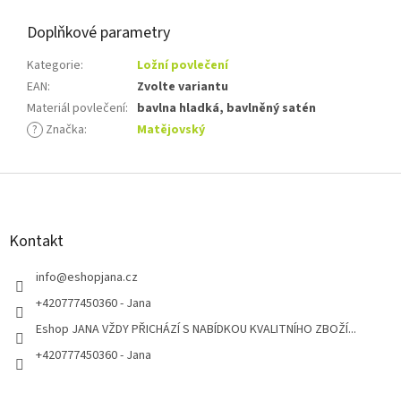
Doplňkové parametry
Kategorie
:
Ložní povlečení
EAN
:
Zvolte variantu
Materiál povlečení
:
bavlna hladká, bavlněný satén
?
Značka
:
Matějovský
Z
á
p
a
Kontakt
t
í
info
@
eshopjana.cz
+420777450360 - Jana
Eshop JANA VŽDY PŘICHÁZÍ S NABÍDKOU KVALITNÍHO ZBOŽÍ...
+420777450360 - Jana