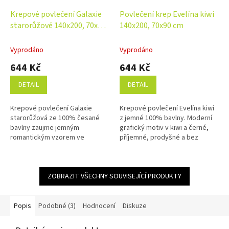
Krepové povlečení Galaxie
Povlečení krep Evelína kiwi
starorůžové 140x200, 70x90
140x200, 70x90 cm
cm
Vyprodáno
Vyprodáno
644 Kč
644 Kč
DETAIL
DETAIL
Krepové povlečení Galaxie
Krepové povlečení Evelína kiwi
starorůžová ze 100% česané
z jemné 100% bavlny. Moderní
bavlny zaujme jemným
grafický motiv v kiwi a černé,
romantickým vzorem ve
příjemné, prodyšné a bez
starorůžových odstínech.
nutnosti žehlení. Rozměr
Krepová úprava nevyžaduje
povlečení je 140x200, 70x90 cm.
žehlení a zajišťuje snadnou...
ZOBRAZIT VŠECHNY SOUVISEJÍCÍ PRODUKTY
Popis
Podobné (3)
Hodnocení
Diskuze