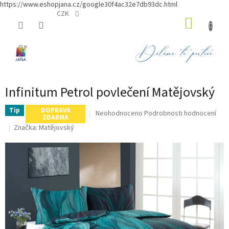
https://www.eshopjana.cz/google30f4ac32e7db93dc.html
Přejít
CZK
NÁKUP
na
obsah
KOŠÍK
Infinitum Petrol povlečení Matějovský
Tip
DOPRAVA
Průměrné
Neohodnoceno
Podrobnosti hodnocení
ZDARMA
hodnocení
Značka:
Matějovský
produktu
je
0,0
z
5
hvězdiček.