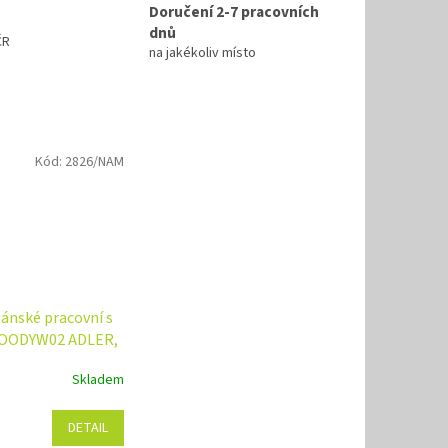
Doručení 2-7 pracovních
dnů
ČR
na jakékoliv místo
Kód:
2826/NAM
ánské pracovní s
WOODYW02 ADLER,
v a velikostí
Skladem
DETAIL