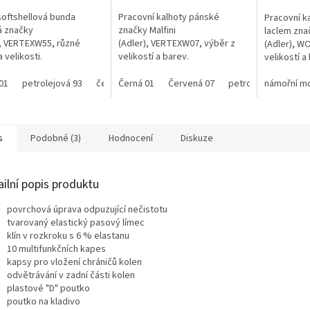
softshellová bunda
Pracovní kalhoty pánské
Pracovní k
á značky
značky Malfini
laclem znač
i, VERTEXW55, různé
(Adler), VERTEXW07, výběr z
(Adler), W
 velikosti.
velikostí a barev.
velikostí a
01
petrolejová 93
červená 23
Černá 01
ebony gray 94
Červená 07
petrolejová 93
námořní m
e
s
Podobné (3)
Hodnocení
Diskuze
ailní popis produktu
povrchová úprava odpuzující nečistotu
tvarovaný elastický pasový límec
klín v rozkroku s 6 % elastanu
10 multifunkčních kapes
kapsy pro vložení chráničů kolen
odvětrávání v zadní části kolen
plastové "D" poutko
poutko na kladivo