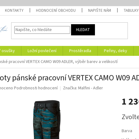
KONTAKTY
HODNOCENÍ OBCHODU
NAPIŠTE NÁM
TABULKY
HLEDAT
/ osušky
Ložní povlečení
Prostěradla
Peřiny, deky
nské pracovní VERTEX CAMO W09 ADLER, výběr barev a velikostí
oty pánské pracovní VERTEX CAMO W09 ADL
né
noceno
Podrobnosti hodnocení
Značka:
Malfini - Adler
ní
1 2
u
Měrná
Zvolt
cena:
ek.
Barva