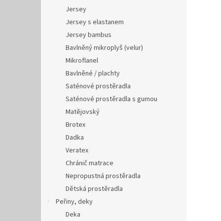
Jersey
Jersey s elastanem
Jersey bambus
Bavlněný mikroplyš (velur)
Mikroflanel
Bavlněné / plachty
Saténové prostěradla
Saténové prostěradla s gumou
Matějovský
Brotex
Dadka
Veratex
Chránič matrace
Nepropustná prostěradla
Dětská prostěradla
Peřiny, deky
Deka