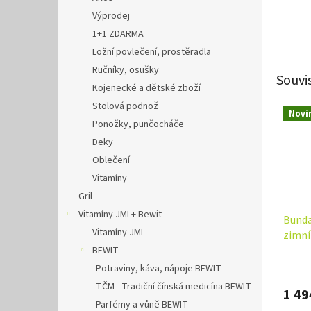
Výprodej
1+1 ZDARMA
Ložní povlečení, prostěradla
Ručníky, osušky
Souvi
Kojenecké a dětské zboží
Stolová podnož
Novi
Ponožky, punčocháče
Deky
Oblečení
Vitamíny
Gril
Vitamíny JML+ Bewit
Bund
Vitamíny JML
zimní
různé 
BEWIT
Potraviny, káva, nápoje BEWIT
TČM - Tradiční čínská medicína BEWIT
1 49
Parfémy a vůně BEWIT