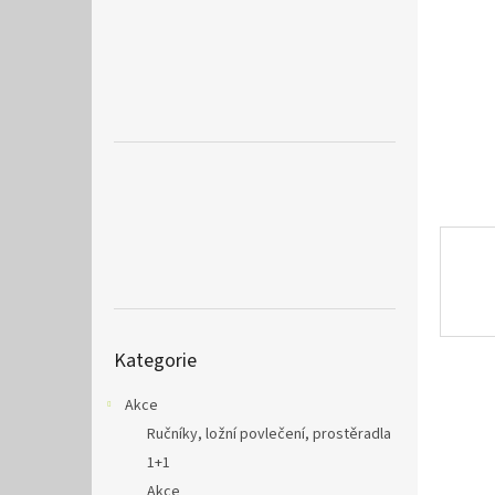
a
n
e
l
Přeskočit
Kategorie
kategorie
Akce
Ručníky, ložní povlečení, prostěradla
1+1
Akce