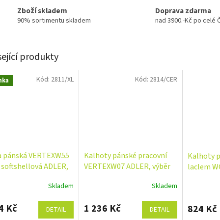
Zboží skladem
Doprava zdarma
90% sortimentu skladem
nad 3900.-Kč po celé 
sející produkty
Kód:
2811/XL
Kód:
2814/CER
nka
a pánská VERTEXW55
Kalhoty pánské pracovní
Kalhoty p
 softshellová ADLER,
VERTEXW07 ADLER, výběr
laclem 
barvy a velikosti
barev a velikostí
výběr bare
Skladem
Skladem
4 Kč
1 236 Kč
824 Kč
DETAIL
DETAIL