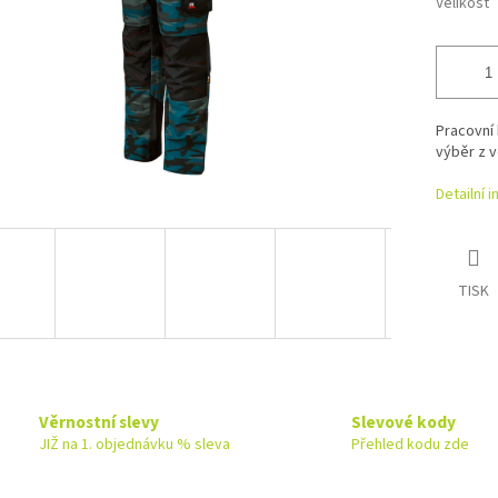
Velikost
Pracovní 
výběr z v
Detailní 
TISK
Věrnostní slevy
Slevové kody
JIŽ na 1. objednávku % sleva
Přehled kodu zde