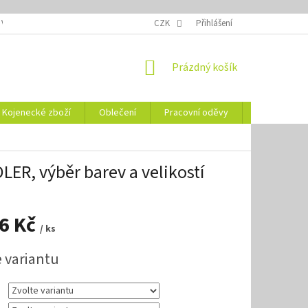
 VELIKOSTÍ
OZNAČENÍ DEN
NÁVODY NA ÚDRŽBU
CZK
Přihlášení
VYSVĚTLENÍ
NÁKUPNÍ
Prázdný košík
KOŠÍK
Kojenecké zboží
Oblečení
Pracovní oděvy
Vše pro HO
ER, výběr barev a velikostí
36 Kč
/ ks
e variantu