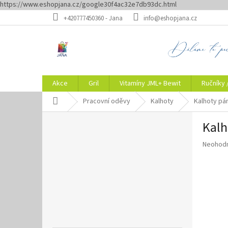
https://www.eshopjana.cz/google30f4ac32e7db93dc.html
Přejít
+420777450360 - Jana
info@eshopjana.cz
na
obsah
Akce
Gril
Vitamíny JML+ Bewit
Ručníky 
Domů
Pracovní oděvy
Kalhoty
Kalhoty pá
P
Kalh
o
s
Průměr
Neohod
t
hodnoce
r
produkt
a
je
n
0,0
z
n
5
í
hvězdič
p