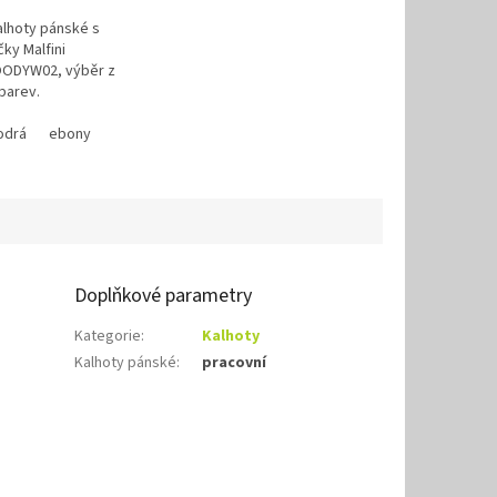
alhoty pánské s
ky Malfini
OODYW02, výběr z
 barev.
odrá
bony
ebony
Doplňkové parametry
Kategorie
:
Kalhoty
Kalhoty pánské
:
pracovní