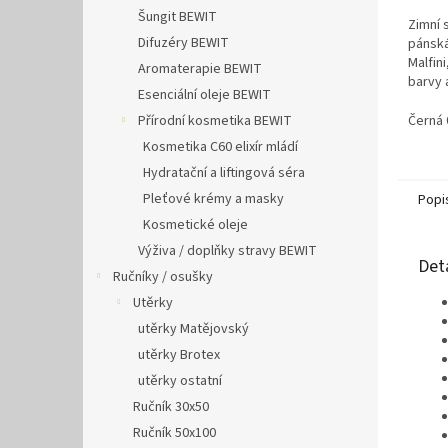
Šungit BEWIT
Zimní 
Difuzéry BEWIT
pánsk
Malfin
Aromaterapie BEWIT
barvy a
Esenciální oleje BEWIT
Černá 
Přírodní kosmetika BEWIT
Kosmetika C60 elixír mládí
Hydratační a liftingová séra
Pleťové krémy a masky
Popi
Kosmetické oleje
Výživa / doplňky stravy BEWIT
Det
Ručníky / osušky
Utěrky
utěrky Matějovský
utěrky Brotex
utěrky ostatní
Ručník 30x50
Ručník 50x100