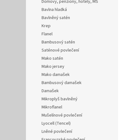
Domovy, penziony, hotely, MŠ
Bavlna hladká
Bavlněný satén
Krep
Flanel
Bambusový satén
Saténové povlečení
Mako satén
Mako jersey
Mako damašek
Bambusový damašek
Damašek
Mikroplyš bavlněný
Mikroflanel
Mušelínové povlečení
Lyocell (Tencel)
Lněné povlečení
Francouzské povlečení