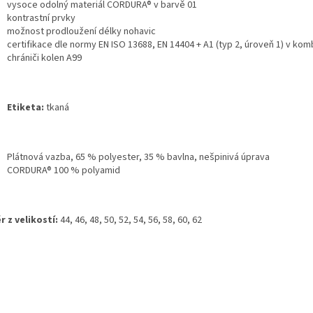
vysoce odolný materiál CORDURA® v barvě 01
kontrastní prvky
možnost prodloužení délky nohavic
certifikace dle normy EN ISO 13688, EN 14404 + A1 (typ 2, úroveň 1) v kom
chrániči kolen A99
Etiketa:
tkaná
Plátnová vazba, 65 % polyester, 35 % bavlna, nešpinivá úprava
CORDURA® 100 % polyamid
r z velikostí:
44, 46, 48, 50, 52, 54, 56, 58, 60, 62