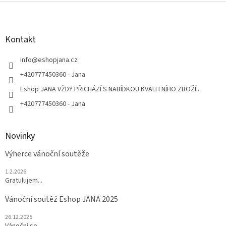
Z
á
p
a
Kontakt
t
í
info
@
eshopjana.cz
+420777450360 - Jana
Eshop JANA VŽDY PŘICHÁZÍ S NABÍDKOU KVALITNÍHO ZBOŽÍ...
+420777450360 - Jana
Novinky
Výherce vánoční soutěže
1.2.2026
Gratulujem...
Vánoční soutěž Eshop JANA 2025
26.12.2025