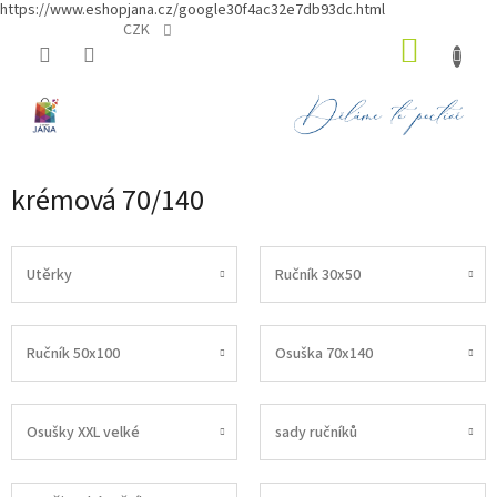
https://www.eshopjana.cz/google30f4ac32e7db93dc.html
Přejít
CZK
NÁKUP
na
obsah
KOŠÍK
krémová 70/140
Utěrky
Ručník 30x50
Ručník 50x100
Osuška 70x140
Osušky XXL velké
sady ručníků