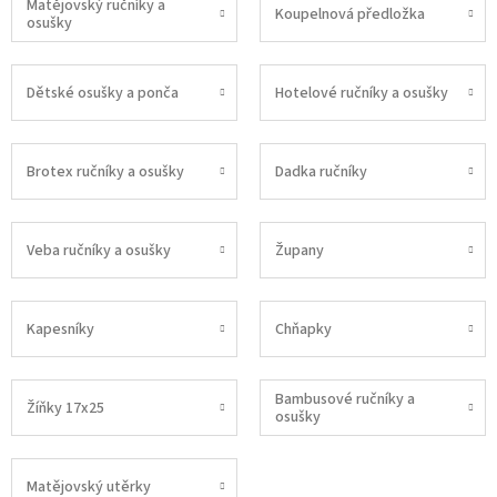
Matějovský ručníky a
Koupelnová předložka
osušky
Dětské osušky a ponča
Hotelové ručníky a osušky
Brotex ručníky a osušky
Dadka ručníky
Veba ručníky a osušky
Župany
Kapesníky
Chňapky
Bambusové ručníky a
Žíňky 17x25
osušky
Matějovský utěrky