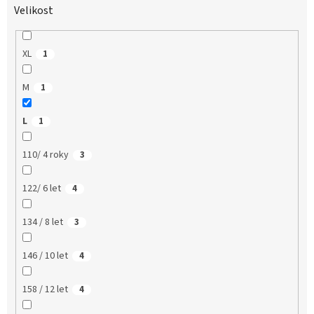
Velikost
XL
1
M
1
L
1
110/ 4 roky
3
122/ 6 let
4
134 / 8 let
3
146 / 10 let
4
158 / 12 let
4