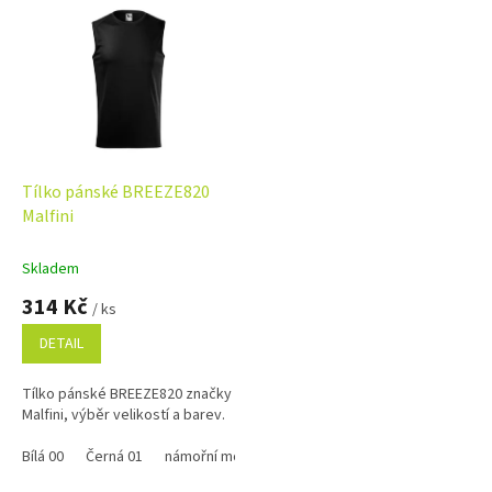
ý
p
i
s
p
r
o
d
Tílko pánské BREEZE820
u
Malfini
k
t
Skladem
ů
314 Kč
/ ks
DETAIL
Tílko pánské BREEZE820 značky
Malfini, výběr velikostí a barev.
Bílá 00
Černá 01
námořní modrá