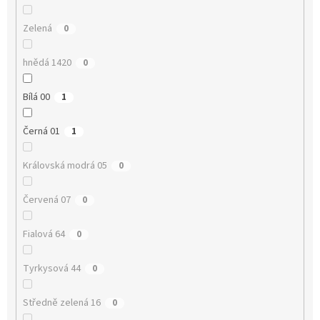
Zelená
0
hnědá 1420
0
Bílá 00
1
Černá 01
1
Královská modrá 05
0
Červená 07
0
Fialová 64
0
Tyrkysová 44
0
Středně zelená 16
0