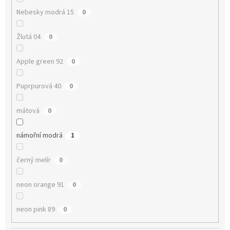
Nebesky modrá 15
0
Žlutá 04
0
Apple green 92
0
Puprpurová 40
0
mátová
0
námořní modrá
1
černý melír
0
neon orange 91
0
neon pink 89
0