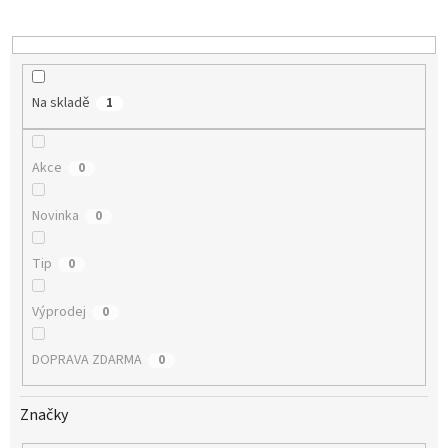
k
t
ů
Na skladě
1
Akce
0
Novinka
0
Tip
0
Výprodej
0
DOPRAVA ZDARMA
0
Značky