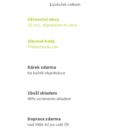
1
položek celkem
O
v
l
Věrnostní slevy
á
JIŽ na 1. objednávku % sleva
d
a
c
Slevové kody
í
Přehled kodu zde
p
r
v
k
Dárek zdarma
y
Ke každé objednávce
v
ý
p
Zboží skladem
i
90% sortimentu skladem
s
u
Doprava zdarma
nad 3900.-Kč po celé ČR