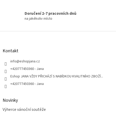
Doručení 2-7 pracovních dnů
na jakékoliv místo
Z
á
p
a
Kontakt
t
í
info
@
eshopjana.cz
+420777450360 - Jana
Eshop JANA VŽDY PŘICHÁZÍ S NABÍDKOU KVALITNÍHO ZBOŽÍ...
+420777450360 - Jana
Novinky
Výherce vánoční soutěže