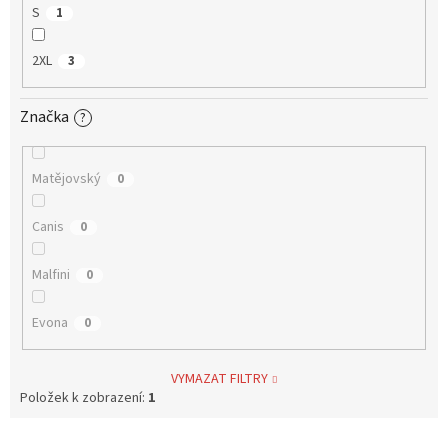
S
1
2XL
3
Značka
?
Matějovský
0
Canis
0
Malfini
0
Evona
0
VYMAZAT FILTRY
Položek k zobrazení:
1
V