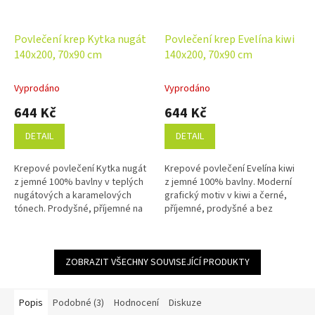
Povlečení krep Kytka nugát
Povlečení krep Evelína kiwi
140x200, 70x90 cm
140x200, 70x90 cm
Vyprodáno
Vyprodáno
644 Kč
644 Kč
DETAIL
DETAIL
Krepové povlečení Kytka nugát
Krepové povlečení Evelína kiwi
z jemné 100% bavlny v teplých
z jemné 100% bavlny. Moderní
nugátových a karamelových
grafický motiv v kiwi a černé,
tónech. Prodyšné, příjemné na
příjemné, prodyšné a bez
dotek, bez nutnosti žehlení.
nutnosti žehlení. Rozměr
Česká kvalita s praktickým...
povlečení je 140x200, 70x90 cm.
ZOBRAZIT VŠECHNY SOUVISEJÍCÍ PRODUKTY
Popis
Podobné (3)
Hodnocení
Diskuze