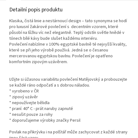
Detailní popis produktu
Klasika, čistá linie a nestárnoucí design – tato synonyma se hodí
pro luxusní žakárové povlečení s decentním vzorem, které
působí na lůžku víc než elegantně. Teplý odstín světle hnědé v
tónech bílé kávy bude slušet každému interiéru.
Povlečení nabízíme v 100% egyptské bavlně té nejvyšší kvality,
které se při jeho výrobě používá. Jedná se o česanou
mercerovanou egyptskou bavlnu. Povlečení je opatřeno
komfortním zipovým uzávěrem.
Užijte si úžasnou variabilitu povlečení Matějovský a probouzejte
se každé ráno odpočatí a s dobrou náladou.
* vyrobeno v ČR
* zipový uzávěr
* nepoužívejte bělidla
* praní: 40° C - prát naruby zapnuté
* nesušit pouze za rohy
* doporučujeme výrobky značky Persil
Povlak na přikrývku i na polštář může zachycovat z každé strany
jinou část vzoru.