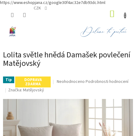
https://www.eshopjana.cz/google30f4ac32e7db93dc.html
Přejít
CZK
NÁKUP
na
obsah
KOŠÍK
Lolita světle hnědá Damašek povlečení
Matějovský
Tip
DOPRAVA
Průměrné
Neohodnoceno
Podrobnosti hodnocení
ZDARMA
hodnocení
Značka:
Matějovský
produktu
je
0,0
z
5
hvězdiček.