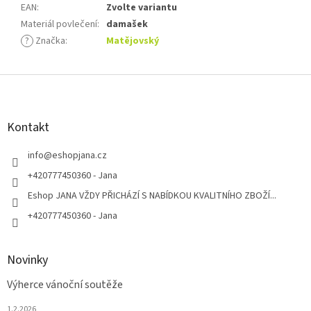
EAN
:
Zvolte variantu
Materiál povlečení
:
damašek
?
Značka
:
Matějovský
Z
á
p
a
Kontakt
t
í
info
@
eshopjana.cz
+420777450360 - Jana
Eshop JANA VŽDY PŘICHÁZÍ S NABÍDKOU KVALITNÍHO ZBOŽÍ...
+420777450360 - Jana
Novinky
Výherce vánoční soutěže
1.2.2026