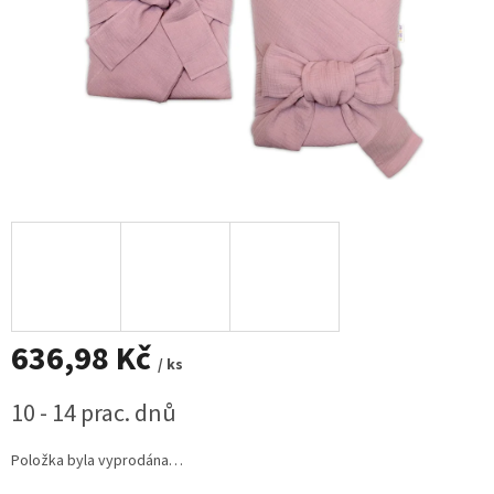
636,98 Kč
/ ks
Měrná
10 - 14 prac. dnů
cena:
Položka byla vyprodána…