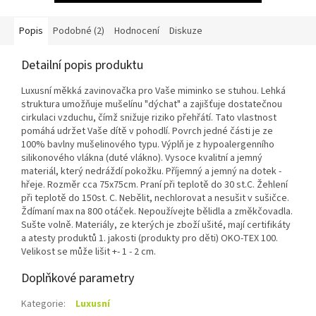
Popis
Podobné (2)
Hodnocení
Diskuze
Detailní popis produktu
Luxusní měkká zavinovačka pro Vaše miminko se stuhou. Lehká
struktura umožňuje mušelínu "dýchat" a zajišťuje dostatečnou
cirkulaci vzduchu, čímž snižuje riziko přehřátí. Tato vlastnost
pomáhá udržet Vaše dítě v pohodlí. Povrch jedné části je ze
100% bavlny mušelinového typu. Výplň je z hypoalergenního
silikonového vlákna (duté vlákno). Vysoce kvalitní a jemný
materiál, který nedráždí pokožku. Příjemný a jemný na dotek -
hřeje. Rozměr cca 75x75cm. Praní při teplotě do 30 st.C. Žehlení
při teplotě do 150st. C. Nebělit, nechlorovat a nesušit v sušičce.
Ždímaní max na 800 otáček. Nepoužívejte bělidla a změkčovadla.
Sušte volně. Materiály, ze kterých je zboží ušité, mají certifikáty
a atesty produktů 1. jakosti (produkty pro děti) OKO-TEX 100.
Velikost se může lišit +- 1 - 2 cm.
Doplňkové parametry
Kategorie
:
Luxusní