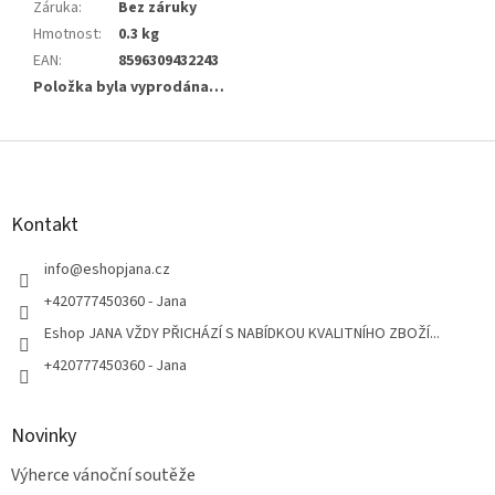
Záruka
:
Bez záruky
Hmotnost
:
0.3 kg
EAN
:
8596309432243
Položka byla vyprodána…
Z
á
p
a
Kontakt
t
í
info
@
eshopjana.cz
+420777450360 - Jana
Eshop JANA VŽDY PŘICHÁZÍ S NABÍDKOU KVALITNÍHO ZBOŽÍ...
+420777450360 - Jana
Novinky
Výherce vánoční soutěže