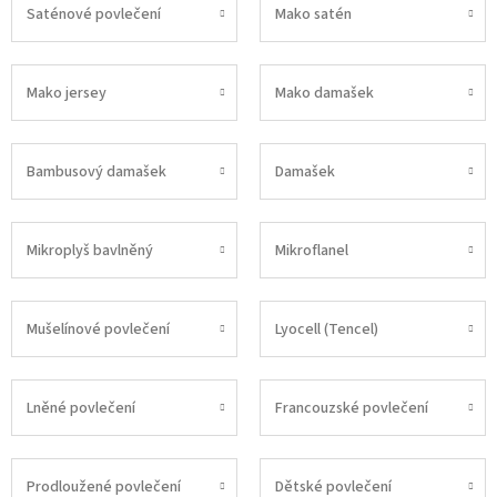
Saténové povlečení
Mako satén
Mako jersey
Mako damašek
Bambusový damašek
Damašek
Mikroplyš bavlněný
Mikroflanel
Mušelínové povlečení
Lyocell (Tencel)
Lněné povlečení
Francouzské povlečení
Prodloužené povlečení
Dětské povlečení