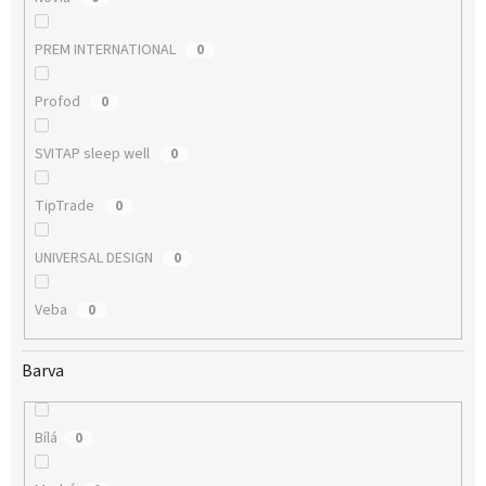
PREM INTERNATIONAL
0
Profod
0
SVITAP sleep well
0
TipTrade
0
UNIVERSAL DESIGN
0
Veba
0
Barva
Bílá
0