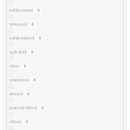
světle zelená
0
tyrkysová
0
světle béžová
0
sytě žlutá
0
citrus
0
smetanová
0
antracit
0
pudrově růžová
0
růžová
0