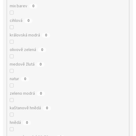
mix barev
0
cihlová
0
královská modrá
0
olivově zelená
0
medově žlutá
0
natur
0
zeleno modrá
0
kaštanově hnědá
0
hnědá
0