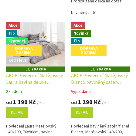
Prodloužená délka na dotaz.
bavlněný satén
Akce
Akce
Tip
Novinka
Výprodej
Tip
DOPRAVA
DOPRAVA
ZDARMA
ZDARMA
Kod sleva
ZDARMA
ZDARMA
Z
Z
D
D
AKCE Povlečení Matějovský
AKCE Povlečení Matějovský
A
A
Laura bavlna deluxe
Bianco bavlněný satén
R
R
M
M
digital/bavlněný satén
140x200cm 70x90cm
A
A
Skladem
Vyprodáno
Průměrné
Průměrné
digital 140x200cm 70x90cm
hodnocení
hodnocení
1 190 Kč
1 290 Kč
od
od
/ ks
/ ks
produktu
produktu
je
je
DETAIL
DETAIL
5,0
5,0
z
z
Povlečení Laura Matějovský
Povlečení bavlněný satén/flanel
5
5
140x200, 70x90cm, bavlna
Bianco, Matějovský 140x200,
hvězdiček.
hvězdiček.