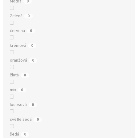
Modrá
0
Zelená
0
červená
0
krémová
0
oranžová
0
žlutá
0
mix
0
lososová
0
světle šedá
0
šedá
0