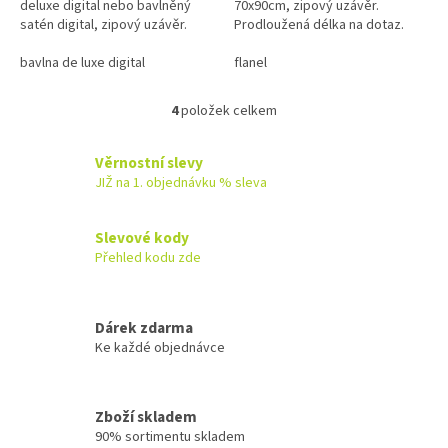
deluxe digital nebo bavlněný
70x90cm, zipový uzávěr.
satén digital, zipový uzávěr.
Prodloužená délka na dotaz.
Prodloužená délka na dotaz.
...
bavlna de luxe digital
flanel
4
položek celkem
O
v
l
Věrnostní slevy
á
JIŽ na 1. objednávku % sleva
d
a
c
Slevové kody
í
Přehled kodu zde
p
r
v
k
Dárek zdarma
y
Ke každé objednávce
v
ý
p
Zboží skladem
i
90% sortimentu skladem
s