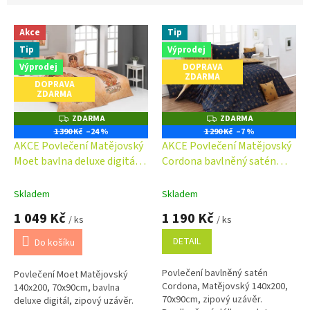
V
Akce
Tip
ý
Tip
Výprodej
p
i
Výprodej
DOPRAVA
ZDARMA
s
DOPRAVA
ZDARMA
p
r
ZDARMA
ZDARMA
Z
Z
o
D
D
1 390 Kč
–24 %
1 290 Kč
–7 %
A
A
d
AKCE Povlečení Matějovský
AKCE Povlečení Matějovský
R
R
u
M
M
Moet bavlna deluxe digitál
Cordona bavlněný satén
A
A
k
140x200cm 70x90cm
140x200cm 70x90cm
t
Skladem
Skladem
ů
1 049 Kč
1 190 Kč
/ ks
/ ks
DETAIL
Do košíku
Povlečení bavlněný satén
Povlečení Moet Matějovský
Cordona, Matějovský 140x200,
140x200, 70x90cm, bavlna
70x90cm, zipový uzávěr.
deluxe digitál, zipový uzávěr.