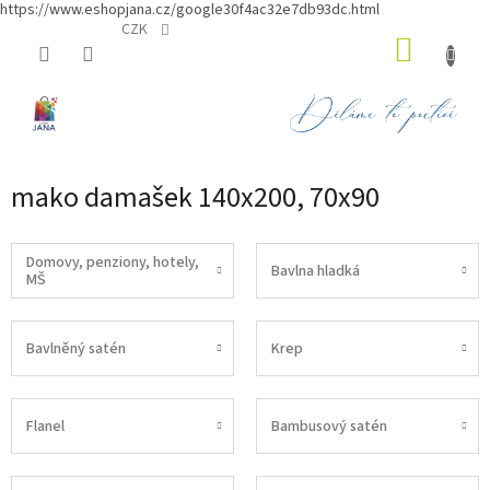
https://www.eshopjana.cz/google30f4ac32e7db93dc.html
Přejít
CZK
NÁKUP
na
obsah
KOŠÍK
mako damašek 140x200, 70x90
Domovy, penziony, hotely,
Bavlna hladká
MŠ
Bavlněný satén
Krep
Flanel
Bambusový satén