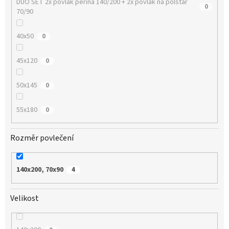
DUO SET 2x povlak peřina 140/200 + 2x povlak na polštář
0
70/90
40x50
0
45x120
0
50x145
0
55x180
0
Rozměr povlečení
140x200, 70x90
4
Velikost