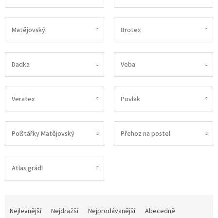
Matějovský
Brotex
Dadka
Veba
Veratex
Povlak
Polštářky Matějovský
Přehoz na postel
Atlas grádl
Ř
a
Nejlevnější
Nejdražší
Nejprodávanější
Abecedně