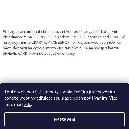
Při registraci automatické nastavení Věrnostní slevy hned při první
objednávce !!! AKCE BROTEX - s kodem BROTEX - doprava nad 1500.- Kč
na výdejní místo ZDARMA; AKCE ESHOP - při objednávce nad 3900.-Kč
máte dopravu na výdejní místo ZDARMA Sleva 5% na nákup s kartou
SPHERE, CARD, Rodinné pasy, Senior pasy
Tento web používá soubory cookie. Dalším procházením
tohoto webu vyjadřujete souhlas s jejich používáním.. Více
informací
zde
.
Vytvořil Shoptet
Věrnostní porgram: Již od první objednávky s registrací automaticky
Nastavení
nastavená Věrnostní sleva 3% - 10% na Všechny Vaše další nákupy. Čím
víc nakoupíte, tím větší slevu můžete získat. Vaše objednávky se sčítají.