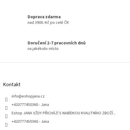
u
Doprava zdarma
nad 3900.-Kč po celé ČR
Doručení 2-7 pracovních dnů
na jakékoliv místo
Z
á
p
a
Kontakt
t
í
info
@
eshopjana.cz
+420777450360 - Jana
Eshop JANA VŽDY PŘICHÁZÍ S NABÍDKOU KVALITNÍHO ZBOŽÍ...
+420777450360 - Jana