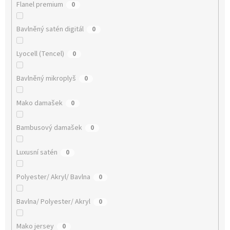
Flanel premium
0
Bavlněný satén digitál
0
Lyocell (Tencel)
0
Bavlněný mikroplyš
0
Mako damašek
0
Bambusový damašek
0
Luxusní satén
0
Polyester/ Akryl/ Bavlna
0
Bavlna/ Polyester/ Akryl
0
Mako jersey
0