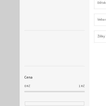
a
Dětsk
n
e
l
Veba 
Žíňky
Cena
0
Kč
1
Kč