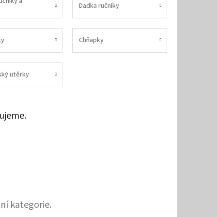
učníky a
Dadka ručníky
ky
Chňapky
ský utěrky
ujeme.
ní kategorie.