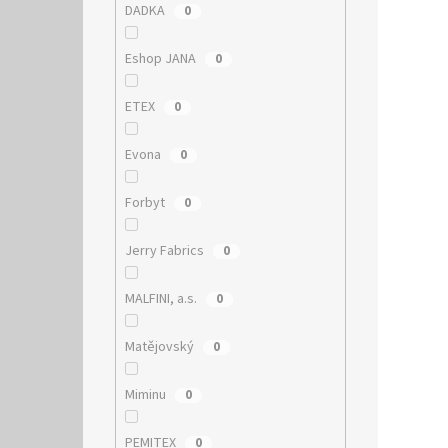
DADKA
0
Eshop JANA
0
ETEX
0
Evona
0
Forbyt
0
Jerry Fabrics
0
MALFINI, a.s.
0
Matějovský
0
Miminu
0
PEMITEX
0