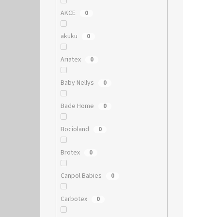
AKCE
0
akuku
0
Ariatex
0
Baby Nellys
0
Bade Home
0
Bocioland
0
Brotex
0
Canpol Babies
0
Carbotex
0