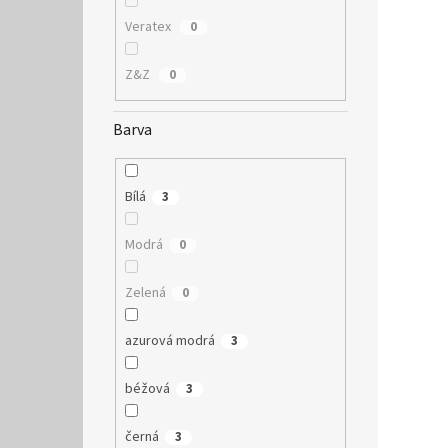
Veratex
0
Z&Z
0
Barva
Bílá
3
Modrá
0
Zelená
0
azurová modrá
3
béžová
3
černá
3