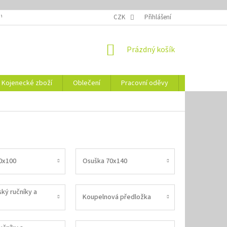
 VELIKOSTÍ
OZNAČENÍ DEN
NÁVODY NA ÚDRŽBU
CZK
Přihlášení
VYSVĚTLENÍ
NÁKUPNÍ
Prázdný košík
KOŠÍK
Kojenecké zboží
Oblečení
Pracovní oděvy
Vše pro HO
0x100
Osuška 70x140
ký ručníky a
Koupelnová předložka