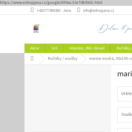
https://www.eshopjana.cz/google30f4ac32e7db93dc.html
Přejít
+420777450360 - Jana
info@eshopjana.cz
na
obsah
Akce
Gril
Vitamíny JML+ Bewit
Ručníky 
Domů
Ručníky / osušky
marine modrá, 50x100 
P
mari
o
s
t
r
Utěrk
a
n
n
Osušk
í
p