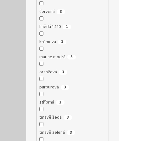
červená
3
hnědá 1420
1
krémová
3
marine modrá
3
oranžová
3
purpurová
3
stříbrná
3
tmavě šedá
3
tmavě zelená
3