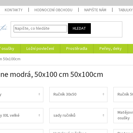
KONTAKTY
HODNOCENÍ OBCHODU
NAPIŠTE NÁM
TABULKY
HLEDAT
/ osušky
Ložní povlečení
Prostěradla
Peřiny, deky
cm 50x100cm
ne modrá, 50x100 cm 50x100cm
y
Ručník 30x50
Ručník 5
Matějovs
y XXL velké
sady ručníků
osušky