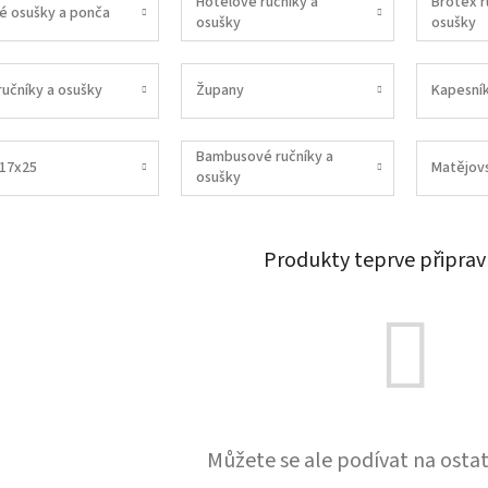
Hotelové ručníky a
Brotex r
é osušky a ponča
osušky
osušky
ručníky a osušky
Župany
Kapesní
Bambusové ručníky a
 17x25
Matějov
osušky
Produkty teprve připrav
Můžete se ale podívat na ostat