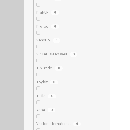
Praktik
0
Profod
0
Sensillo
0
SVITAP sleep well
0
TipTrade
0
Toybit
0
Tulilo
0
Veba
0
Vector International
0