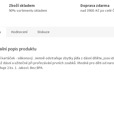
Zboží skladem
Doprava zdarma
90% sortimentu skladem
nad 3900.-Kč po celé 
s
Hodnocení
Diskuze
ailní popis produktu
 kartáček - silikonový. Jemně odstraňuje zbytky jídla z dásní dítěte, jsou id
ž dásní a užitečné při prořezávání prvních zoubků. Vhodné pro děti od naro
uje 2 ks. 1. Jakost. Bez BPA.