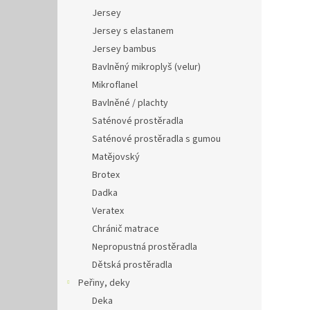
Jersey
Jersey s elastanem
Jersey bambus
Bavlněný mikroplyš (velur)
Mikroflanel
Bavlněné / plachty
Saténové prostěradla
Saténové prostěradla s gumou
Matějovský
Brotex
Dadka
Veratex
Chránič matrace
Nepropustná prostěradla
Dětská prostěradla
Peřiny, deky
Deka