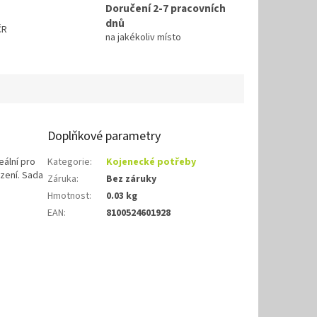
Doručení 2-7 pracovních
dnů
ČR
na jakékoliv místo
Doplňkové parametry
eální pro
Kategorie
:
Kojenecké potřeby
zení. Sada
Záruka
:
Bez záruky
Hmotnost
:
0.03 kg
EAN
:
8100524601928