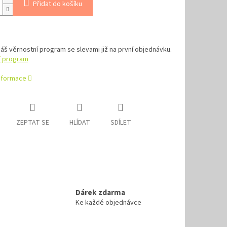
Přidat do košíku
náš věrnostní program se slevami již na první objednávku.
í program
informace
ZEPTAT SE
HLÍDAT
SDÍLET
Dárek zdarma
Ke každé objednávce