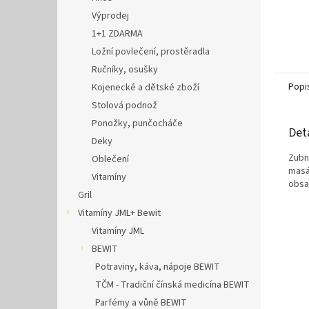
Výprodej
1+1 ZDARMA
Ložní povlečení, prostěradla
Ručníky, osušky
Popi
Kojenecké a dětské zboží
Stolová podnož
Ponožky, punčocháče
Det
Deky
Zubní
Oblečení
masá
Vitamíny
obsah
Gril
Vitamíny JML+ Bewit
Vitamíny JML
BEWIT
Potraviny, káva, nápoje BEWIT
TČM - Tradiční čínská medicína BEWIT
Parfémy a vůně BEWIT