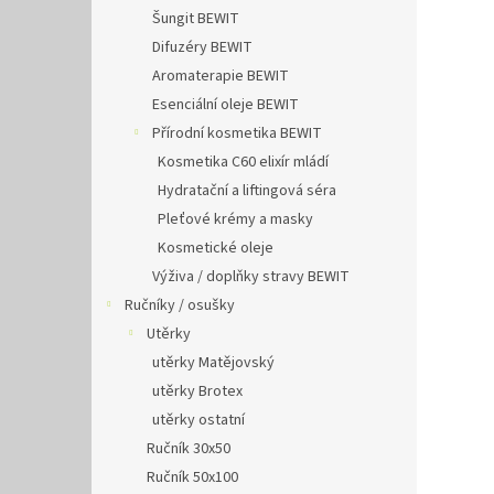
Šungit BEWIT
Difuzéry BEWIT
Aromaterapie BEWIT
Esenciální oleje BEWIT
Přírodní kosmetika BEWIT
Kosmetika C60 elixír mládí
Hydratační a liftingová séra
Pleťové krémy a masky
Kosmetické oleje
Výživa / doplňky stravy BEWIT
Ručníky / osušky
Utěrky
utěrky Matějovský
utěrky Brotex
utěrky ostatní
Ručník 30x50
Ručník 50x100