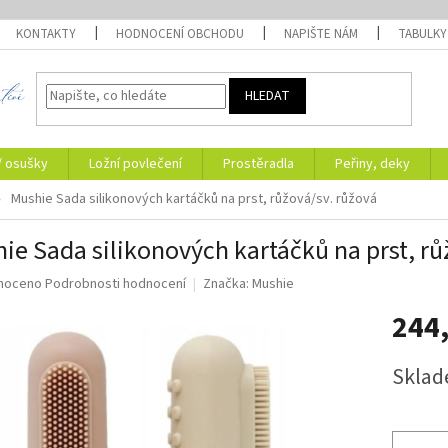
KONTAKTY
HODNOCENÍ OBCHODU
NAPIŠTE NÁM
TABULKY
HLEDAT
/ osušky
Ložní povlečení
Prostěradla
Peřiny, deky
Mushie Sada silikonových kartáčků na prst, růžová/sv. růžová
ie Sada silikonových kartáčků na prst, rů
né
noceno
Podrobnosti hodnocení
Značka:
Mushie
ní
244
u
Měrná
Sklad
cena:
ek.