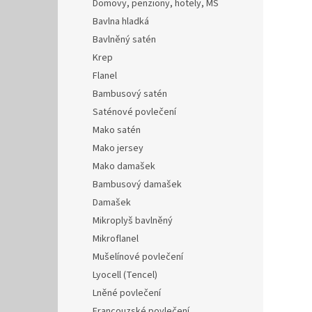
Domovy, penziony, hotely, MŠ
Bavlna hladká
Bavlněný satén
Krep
Flanel
Bambusový satén
Saténové povlečení
Mako satén
Mako jersey
Mako damašek
Bambusový damašek
Damašek
Mikroplyš bavlněný
Mikroflanel
Mušelínové povlečení
Lyocell (Tencel)
Lněné povlečení
Francouzské povlečení