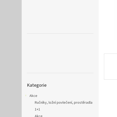
a
n
e
l
Přeskočit
Kategorie
kategorie
Akce
Ručníky, ložní povlečení, prostěradla
1+1
Akce