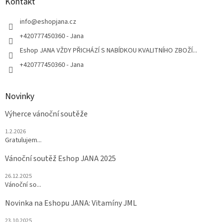
a
Kontakt
t
í
info
@
eshopjana.cz
+420777450360 - Jana
Eshop JANA VŽDY PŘICHÁZÍ S NABÍDKOU KVALITNÍHO ZBOŽÍ...
+420777450360 - Jana
Novinky
Výherce vánoční soutěže
1.2.2026
Gratulujem...
Vánoční soutěž Eshop JANA 2025
26.12.2025
Vánoční so...
Novinka na Eshopu JANA: Vitamíny JML
23.10.2025