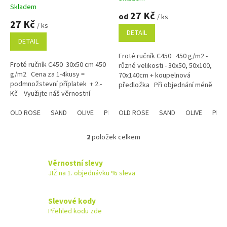
t
Skladem
hodnocení
27 Kč
ů
od
/ ks
produktu
27 Kč
/ ks
je
DETAIL
5,0
DETAIL
z
Froté ručník C450 450 g/m2 -
5
Froté ručník C450 30x50 cm 450
různé velikosti - 30x50, 50x100,
hvězdiček.
g/m2 Cena za 1-4kusy =
70x140cm + koupelnová
podmnožstevní příplatek + 2.-
předložka Při objednání méně
Kč Využijte náš věrnostní
než 5 kusů příplatek: velikost...
program se slevami již na první...
OLD ROSE
SAND
OLIVE
PLUM
OLD ROSE
STEEL
CHAMPAGNE
SAND
OLIVE
Modrá
PLU
2
položek celkem
O
v
l
Věrnostní slevy
á
JIŽ na 1. objednávku % sleva
d
a
c
Slevové kody
í
Přehled kodu zde
p