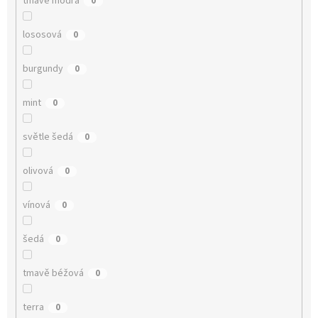
tmavě modrá
0
lososová
0
burgundy
0
mint
0
světle šedá
0
olivová
0
vínová
0
šedá
0
tmavě béžová
0
terra
0