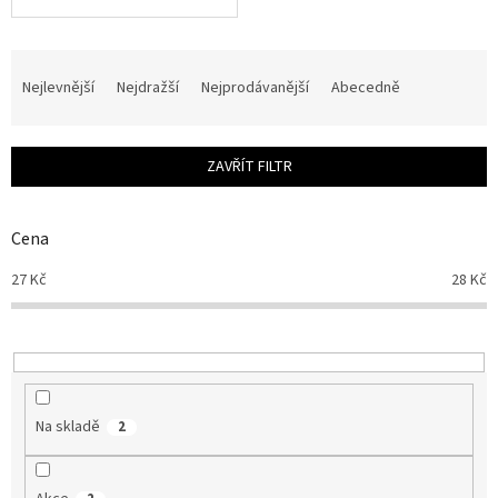
Ř
a
Nejlevnější
Nejdražší
Nejprodávanější
Abecedně
z
e
n
ZAVŘÍT FILTR
í
p
r
Cena
o
d
27
Kč
28
Kč
u
k
t
ů
Na skladě
2