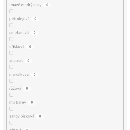
tmavě modrý navy
0
petrolejová
0
smetanová
0
oříšková
0
antracit
0
meruňková
0
růžová
0
mix barev
0
sandy písková
0