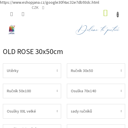
https://www.eshopjana.cz/google30f4ac32e7db93dc.html
Přejít
CZK
NÁKUP
na
obsah
KOŠÍK
OLD ROSE 30x50cm
Utěrky
Ručník 30x50
Ručník 50x100
Osuška 70x140
Osušky XXL velké
sady ručníků