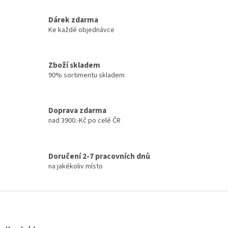
r
v
k
Dárek zdarma
y
Ke každé objednávce
v
ý
p
Zboží skladem
i
90% sortimentu skladem
s
u
Doprava zdarma
nad 3900.-Kč po celé ČR
Doručení 2-7 pracovních dnů
na jakékoliv místo
Z
á
p