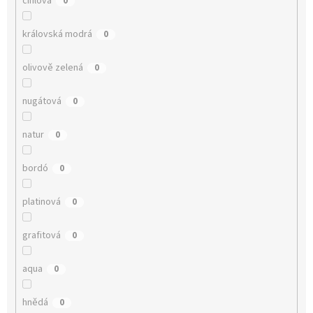
cihlová
0
královská modrá
0
olivově zelená
0
nugátová
0
natur
0
bordó
0
platinová
0
grafitová
0
aqua
0
hnědá
0