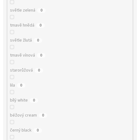
světle zelená
0
tmavě hnědá
0
světle žlutá
0
tmavě vínová
0
starorůžová
0
lila
0
bílý white
0
béžový cream
0
černý black
0