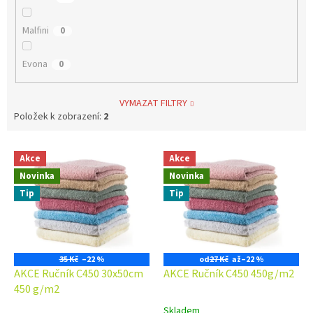
Malfini
0
Evona
0
VYMAZAT FILTRY
Položek k zobrazení:
2
V
Akce
Akce
ý
Novinka
Novinka
p
i
Tip
Tip
s
p
r
o
35 Kč
–22 %
od
27 Kč
až
–22 %
d
AKCE Ručník C450 30x50cm
AKCE Ručník C450 450g/m2
u
450 g/m2
k
Skladem
Průměrné