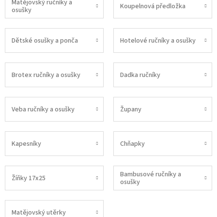
Matějovský ručníky a
Koupelnová předložka
osušky
Dětské osušky a ponča
Hotelové ručníky a osušky
Brotex ručníky a osušky
Dadka ručníky
Veba ručníky a osušky
Župany
Kapesníky
Chňapky
Bambusové ručníky a
Žíňky 17x25
osušky
Matějovský utěrky