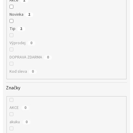
Akce
2
Novinka
2
Tip
2
Výprodej
0
DOPRAVA ZDARMA
0
Kod sleva
0
Značky
AKCE
0
akuku
0