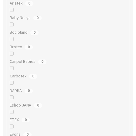
Ariatex
0
Baby Nellys
0
Bocioland
0
Brotex
0
Canpol Babies
0
Carbotex
0
DADKA
0
Eshop JANA
0
ETEX
0
Evona
0