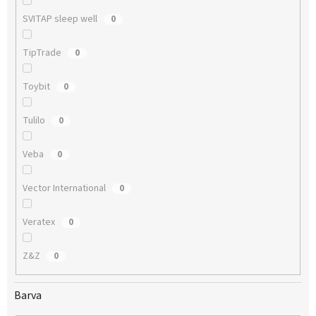
SVITAP sleep well
0
TipTrade
0
Toybit
0
Tulilo
0
Veba
0
Vector International
0
Veratex
0
Z&Z
0
Barva