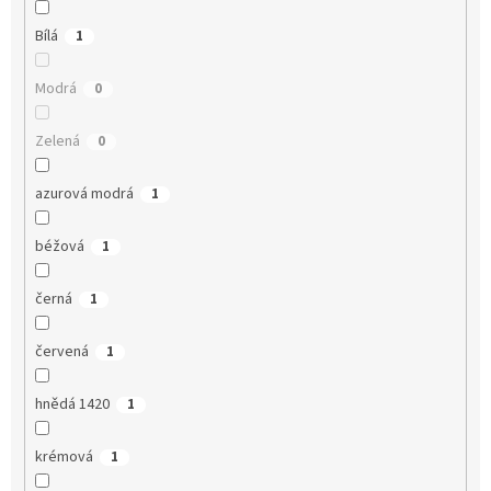
Bílá
1
Modrá
0
Zelená
0
azurová modrá
1
béžová
1
černá
1
červená
1
hnědá 1420
1
krémová
1